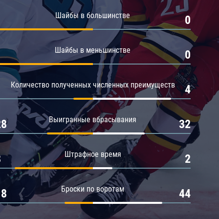
Амур
Шайбы в большинстве
1
0
Барыс
Салават Юлаев
Шайбы в меньшинстве
1
0
Сибирь
Количество полученных численных преимуществ
1
4
Выигранные вбрасывания
28
32
Штрафное время
8
2
Броски по воротам
18
44