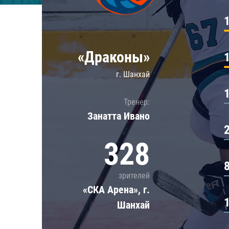
Локомотив
Северсталь
ЦСКА
«Драконы»
Шанхайские Драконы
г. Шанхай
Тренер:
Занатта Иванo
328
зрителей
«СКА Арена», г.
Шанхай