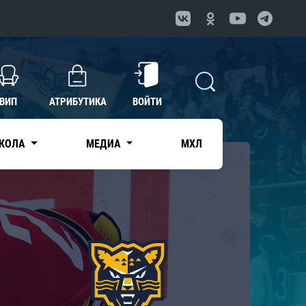
ВИП
АТРИБУТИКА
ВОЙТИ
КОЛА
МЕДИА
МХЛ