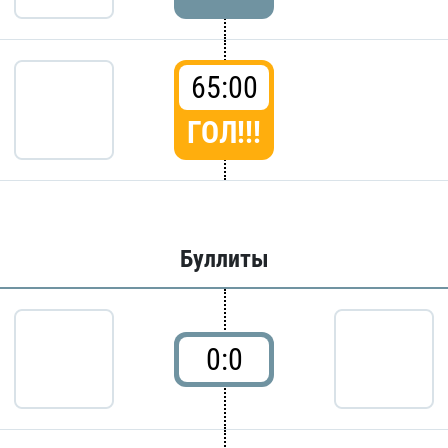
65:00
ГОЛ!!!
Буллиты
0:0