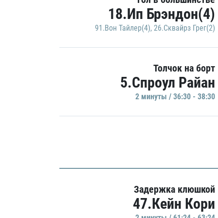
18.Ип Брэндон(4)
91.Вон Тайлер(4)
,
26.Сквайрз Грег(2)
Толчок на борт
5.Спроул Райан
2 минуты / 36:30 - 38:30
Задержка клюшкой
47.Кейн Кори
2 минуты / 61:24 - 63:24