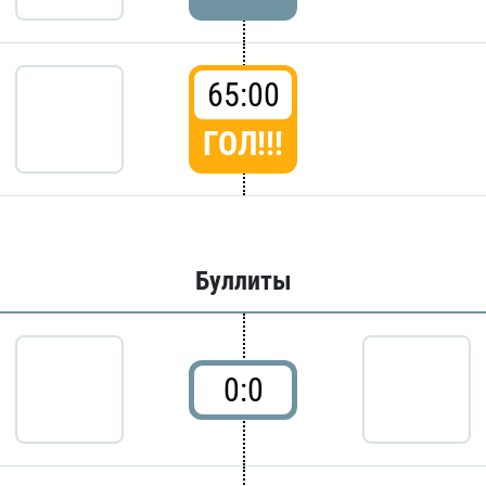
65:00
ГОЛ!!!
Буллиты
0:0