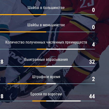
Амур
Шайбы в большинстве
1
0
Барыс
Салават Юлаев
Шайбы в меньшинстве
1
0
Сибирь
Количество полученных численных преимуществ
1
4
Выигранные вбрасывания
28
32
Штрафное время
8
2
Броски по воротам
18
44