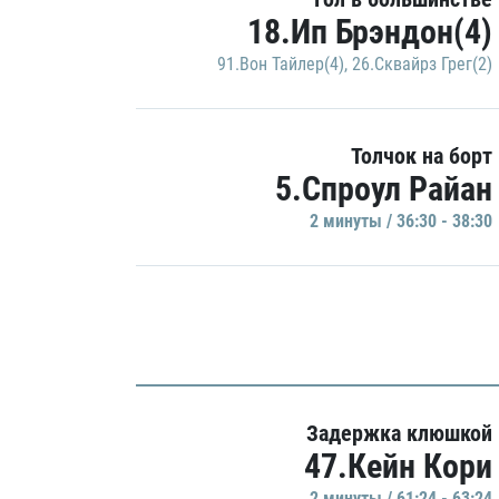
18.Ип Брэндон(4)
91.Вон Тайлер(4)
,
26.Сквайрз Грег(2)
Толчок на борт
5.Спроул Райан
2 минуты / 36:30 - 38:30
Задержка клюшкой
47.Кейн Кори
2 минуты / 61:24 - 63:24