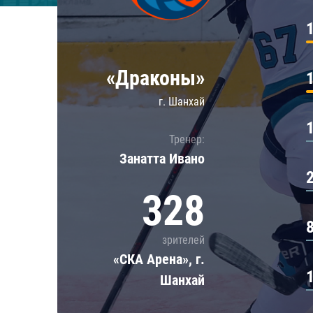
Локомотив
Северсталь
ЦСКА
«Драконы»
Шанхайские Драконы
г. Шанхай
Тренер:
Занатта Иванo
328
зрителей
«СКА Арена», г.
Шанхай