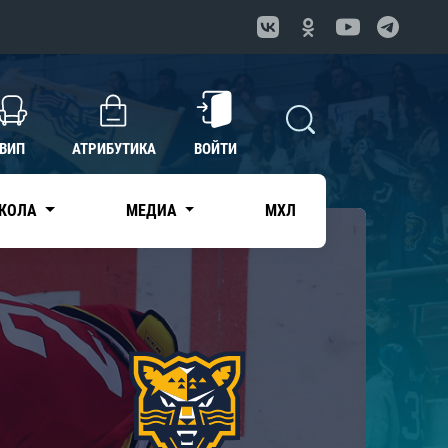
ВИП
АТРИБУТИКА
ВОЙТИ
КОЛА
МЕДИА
МХЛ