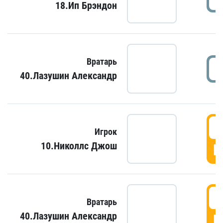
18.Ип Брэндон
Вратарь
40.Лазушин Александр
Игрок
10.Николлс Джош
Г
Вратарь
40.Лазушин Александр
Г