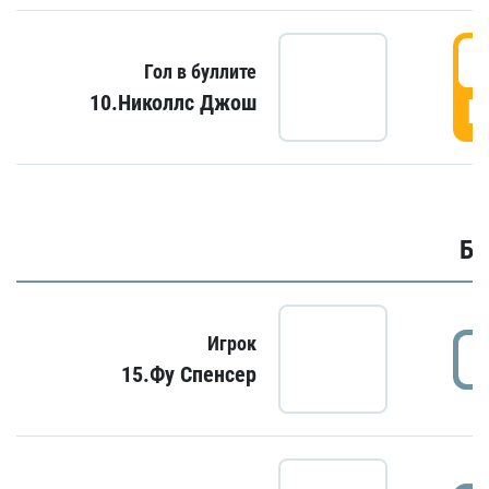
6
Гол в буллите
10.Николлс Джош
Г
Бу
Игрок
15.Фу Спенсер