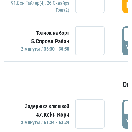
Г
91.Вон Тайлер(4)
,
26.Сквайрз
Грег(2)
3
Толчок на борт
5.Спроул Райан
УД
2 минуты / 36:30 - 38:30
Ов
6
Задержка клюшкой
47.Кейн Кори
УД
2 минуты / 61:24 - 63:24