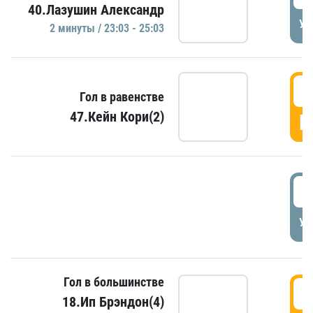
40.Лазушин Александр
УД
2 минуты / 23:03 - 25:03
2
Гол в равенстве
47.Кейн Кори(2)
Г
3
УД
Гол в большинстве
3
18.Ип Брэндон(4)