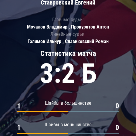
Ставровский Евгений
Главные судьи:
Мочалов Владимир , Прокуратов Антон
Линейные судьи:
Галимов Ильнур , Славиковский Роман
Статистика матча
3:2 Б
Шайбы в большинстве
1
0
Шайбы в меньшинстве
1
0