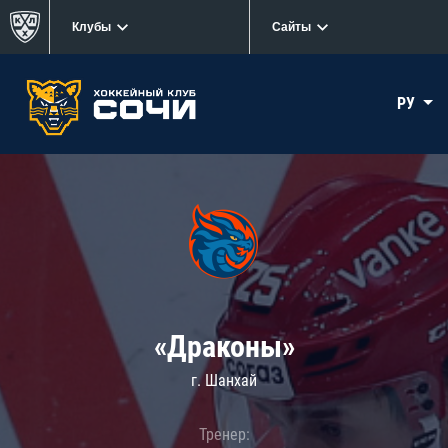
Клубы
Сайты
РУ
«Драконы»
г. Шанхай
Тренер: