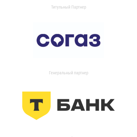
Титульный Партнер
Генеральный партнер