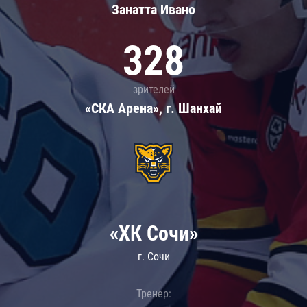
Занатта Иванo
328
зрителей
«СКА Арена», г. Шанхай
«ХК Сочи»
г. Сочи
Тренер: