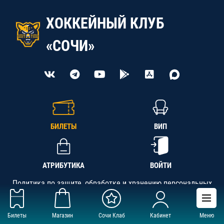
ХОККЕЙНЫЙ КЛУБ
«СОЧИ»
БИЛЕТЫ
ВИП
АТРИБУТИКА
ВОЙТИ
Политика по защите, обработке и хранению персональных
данных
Билеты
Магазин
Сочи Клаб
Кабинет
Меню
АНО «СК «Кубань-Регион», ОГРН 1142300002349,