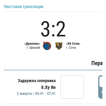
Текстовая трансляция
3:2
«Драконы»
«ХК Сочи»
г. Шанхай
г. Сочи
Первы
0
Задержка соперника
8.Ху Ян
УД
2 минуты / 05:41 - 07:41