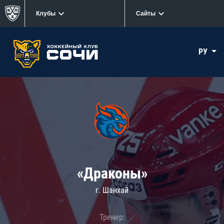
Клубы
Сайты
РУ
«Драконы»
г. Шанхай
Тренер: