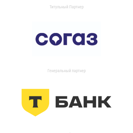
Титульный Партнер
Генеральный партнер