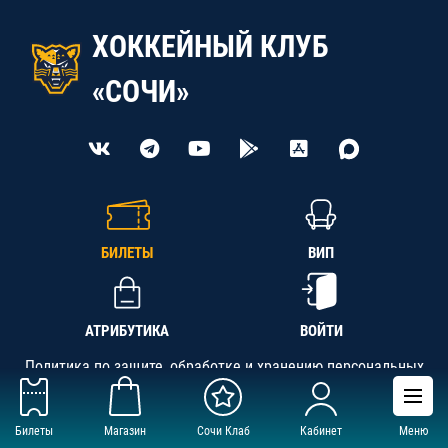
ХОККЕЙНЫЙ КЛУБ
«СОЧИ»
БИЛЕТЫ
ВИП
АТРИБУТИКА
ВОЙТИ
Политика по защите, обработке и хранению персональных
данных
Билеты
Магазин
Сочи Клаб
Кабинет
Меню
АНО «СК «Кубань-Регион», ОГРН 1142300002349,