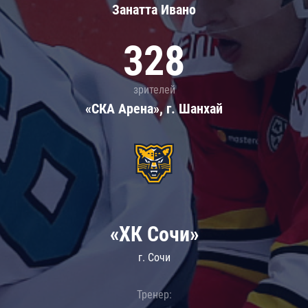
Занатта Иванo
328
зрителей
«СКА Арена», г. Шанхай
«ХК Сочи»
г. Сочи
Тренер: