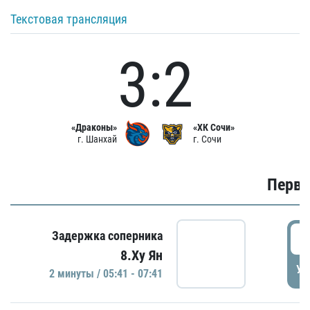
Текстовая трансляция
3:2
«Драконы»
«ХК Сочи»
г. Шанхай
г. Сочи
Первы
0
Задержка соперника
8.Ху Ян
УД
2 минуты / 05:41 - 07:41