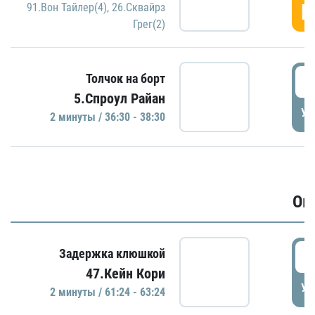
Г
91.Вон Тайлер(4)
,
26.Сквайрз
Грег(2)
3
Толчок на борт
5.Спроул Райан
УД
2 минуты / 36:30 - 38:30
Ов
6
Задержка клюшкой
47.Кейн Кори
УД
2 минуты / 61:24 - 63:24