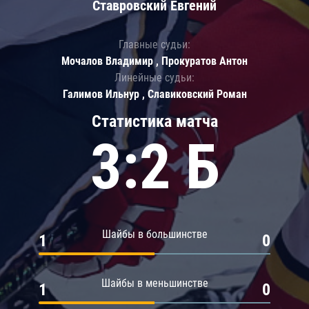
Ставровский Евгений
Главные судьи:
Мочалов Владимир , Прокуратов Антон
Линейные судьи:
Галимов Ильнур , Славиковский Роман
Статистика матча
3:2 Б
Шайбы в большинстве
1
0
Шайбы в меньшинстве
1
0