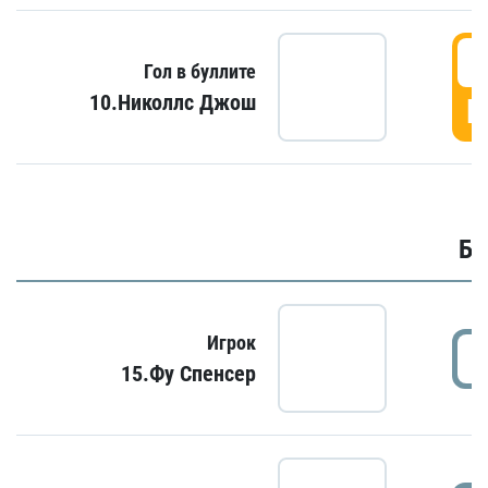
6
Гол в буллите
10.Николлс Джош
Г
Бу
Игрок
15.Фу Спенсер