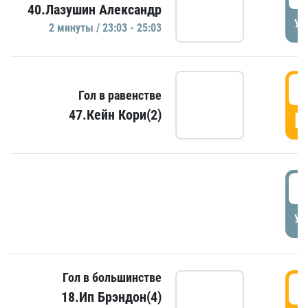
40.Лазушин Александр
УД
2 минуты / 23:03 - 25:03
2
Гол в равенстве
47.Кейн Кори(2)
Г
3
УД
Гол в большинстве
3
18.Ип Брэндон(4)