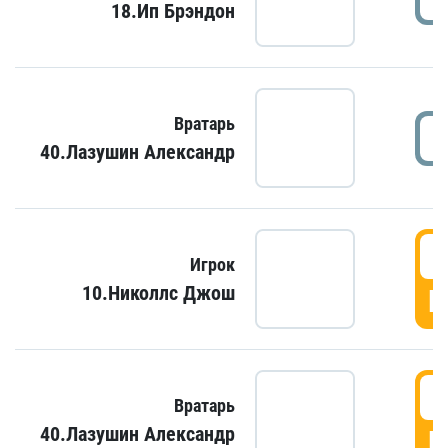
18.Ип Брэндон
Вратарь
40.Лазушин Александр
Игрок
10.Николлс Джош
Г
Вратарь
40.Лазушин Александр
Г