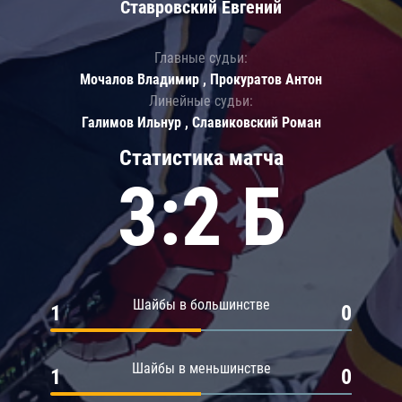
Ставровский Евгений
Главные судьи:
Мочалов Владимир , Прокуратов Антон
Линейные судьи:
Галимов Ильнур , Славиковский Роман
Статистика матча
3:2 Б
Шайбы в большинстве
1
0
Шайбы в меньшинстве
1
0