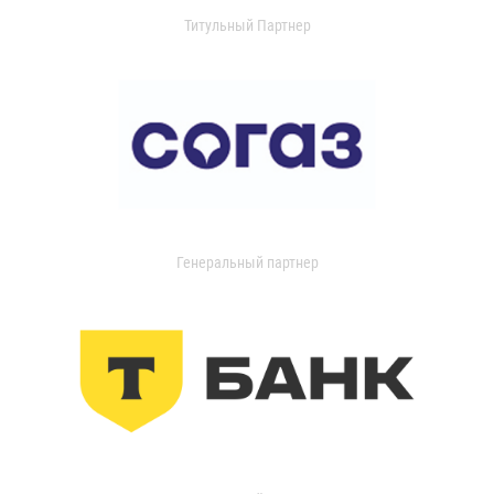
Титульный Партнер
Генеральный партнер