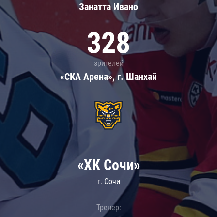
Занатта Иванo
328
зрителей
«СКА Арена», г. Шанхай
«ХК Сочи»
г. Сочи
Тренер: