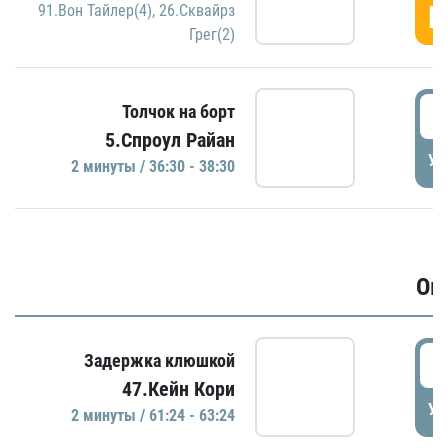
Г
91.Вон Тайлер(4)
,
26.Сквайрз
Грег(2)
3
Толчок на борт
5.Спроул Райан
УД
2 минуты / 36:30 - 38:30
Ов
6
Задержка клюшкой
47.Кейн Кори
УД
2 минуты / 61:24 - 63:24