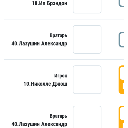
18.Ип Брэндон
Вратарь
40.Лазушин Александр
Игрок
10.Николлс Джош
Г
Вратарь
40.Лазушин Александр
Г