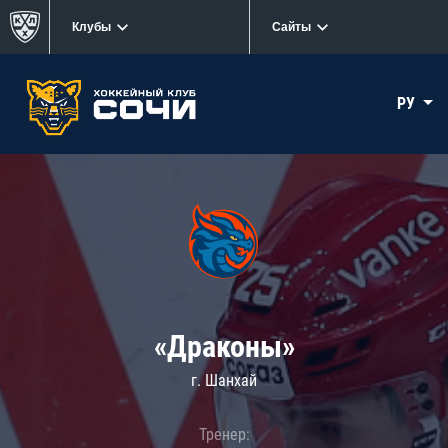
Клубы
Сайты
РУ
«Драконы»
г. Шанхай
Тренер: