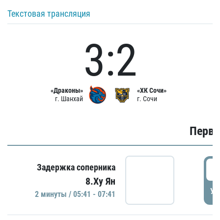
Текстовая трансляция
3:2
«Драконы»
«ХК Сочи»
г. Шанхай
г. Сочи
Первы
0
Задержка соперника
8.Ху Ян
УД
2 минуты / 05:41 - 07:41