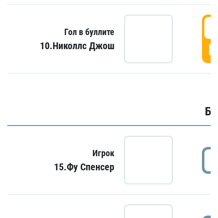
6
Гол в буллите
10.Николлс Джош
Г
Бу
Игрок
15.Фу Спенсер