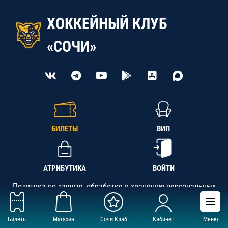
ХОККЕЙНЫЙ КЛУБ
«СОЧИ»
БИЛЕТЫ
ВИП
АТРИБУТИКА
ВОЙТИ
Политика по защите, обработке и хранению персональных
данных
Билеты
Магазин
Сочи Клаб
Кабинет
Меню
АНО «СК «Кубань-Регион», ОГРН 1142300002349,