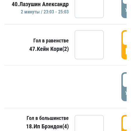
40.Лазушин Александр
УД
2 минуты / 23:03 - 25:03
2
Гол в равенстве
47.Кейн Кори(2)
Г
3
УД
Гол в большинстве
3
18.Ип Брэндон(4)