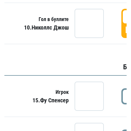
6
Гол в буллите
10.Николлс Джош
Г
Бу
Игрок
15.Фу Спенсер