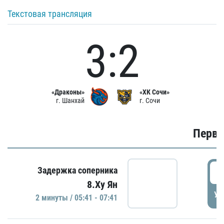
Текстовая трансляция
3:2
«Драконы»
«ХК Сочи»
г. Шанхай
г. Сочи
Первы
0
Задержка соперника
8.Ху Ян
УД
2 минуты / 05:41 - 07:41