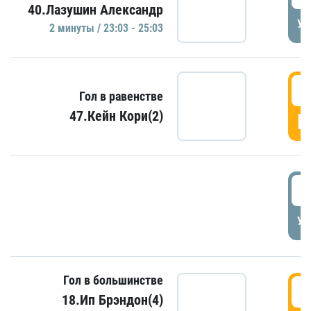
40.Лазушин Александр
УД
2 минуты / 23:03 - 25:03
2
Гол в равенстве
47.Кейн Кори(2)
Г
3
УД
Гол в большинстве
3
18.Ип Брэндон(4)