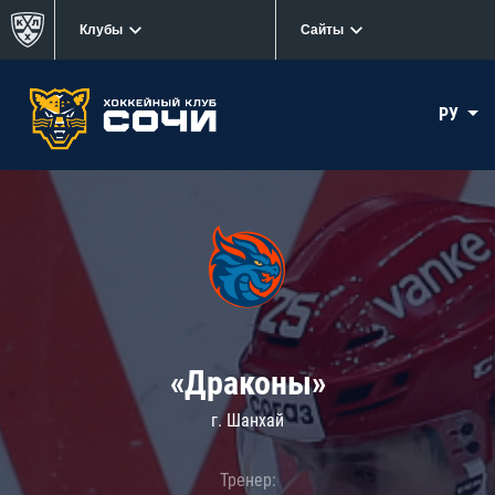
Клубы
Сайты
РУ
«Драконы»
г. Шанхай
Тренер: