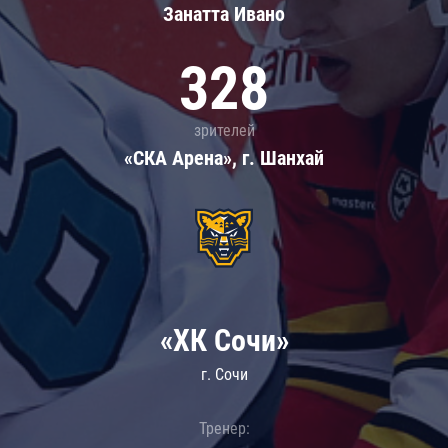
Занатта Иванo
328
зрителей
«СКА Арена», г. Шанхай
«ХК Сочи»
г. Сочи
Тренер: