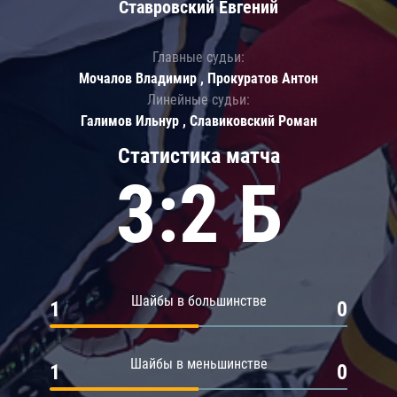
Ставровский Евгений
Главные судьи:
Мочалов Владимир , Прокуратов Антон
Линейные судьи:
Галимов Ильнур , Славиковский Роман
Статистика матча
3:2 Б
Шайбы в большинстве
1
0
Шайбы в меньшинстве
1
0