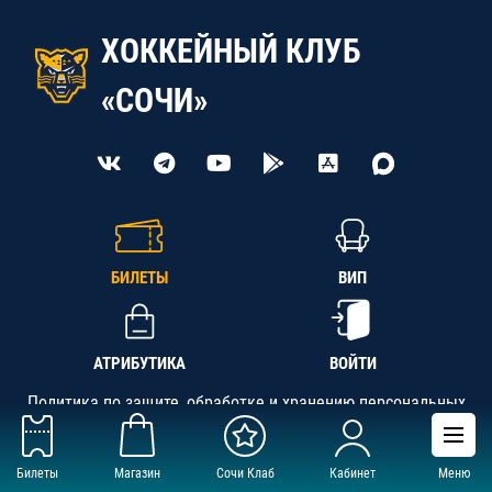
ХОККЕЙНЫЙ КЛУБ
«СОЧИ»
БИЛЕТЫ
ВИП
АТРИБУТИКА
ВОЙТИ
Политика по защите, обработке и хранению персональных
данных
Билеты
Магазин
Сочи Клаб
Кабинет
Меню
АНО «СК «Кубань-Регион», ОГРН 1142300002349,