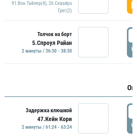
Г
91.Вон Тайлер(4)
,
26.Сквайрз
Грег(2)
3
Толчок на борт
5.Спроул Райан
УД
2 минуты / 36:30 - 38:30
Ов
6
Задержка клюшкой
47.Кейн Кори
УД
2 минуты / 61:24 - 63:24