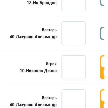
18.Ип Брэндон
Вратарь
40.Лазушин Александр
Игрок
10.Николлс Джош
Г
Вратарь
40.Лазушин Александр
Г