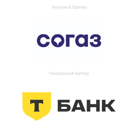
Титульный Партнер
Генеральный партнер