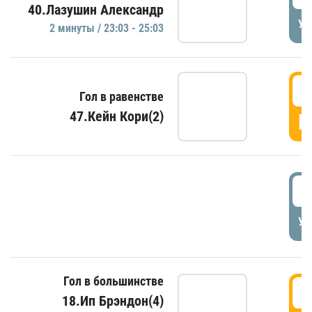
40.Лазушин Александр
УД
2 минуты / 23:03 - 25:03
2
Гол в равенстве
47.Кейн Кори(2)
Г
3
УД
Гол в большинстве
3
18.Ип Брэндон(4)