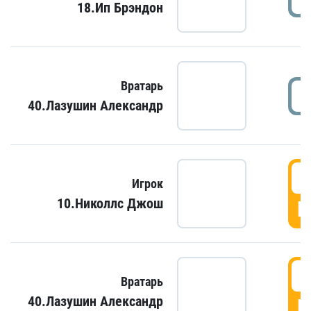
18.Ип Брэндон
Вратарь
40.Лазушин Александр
Игрок
10.Николлс Джош
Г
Вратарь
40.Лазушин Александр
Г