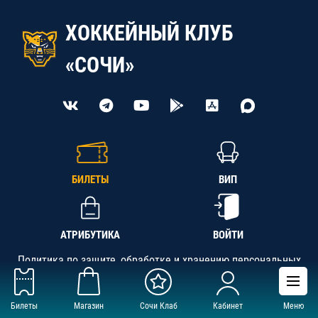
ХОККЕЙНЫЙ КЛУБ
«СОЧИ»
БИЛЕТЫ
ВИП
АТРИБУТИКА
ВОЙТИ
Политика по защите, обработке и хранению персональных
данных
Билеты
Магазин
Сочи Клаб
Кабинет
Меню
АНО «СК «Кубань-Регион», ОГРН 1142300002349,