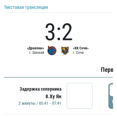
Текстовая трансляция
3:2
«Драконы»
«ХК Сочи»
г. Шанхай
г. Сочи
Первы
0
Задержка соперника
8.Ху Ян
УД
2 минуты / 05:41 - 07:41