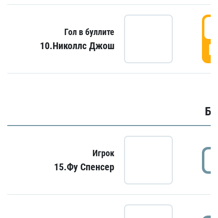
6
Гол в буллите
10.Николлс Джош
Г
Бу
Игрок
15.Фу Спенсер