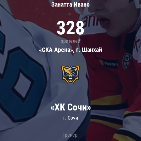
Занатта Иванo
328
зрителей
«СКА Арена», г. Шанхай
«ХК Сочи»
г. Сочи
Тренер: