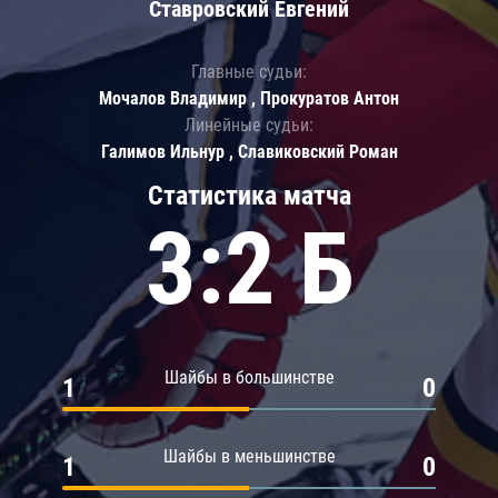
Ставровский Евгений
Главные судьи:
Мочалов Владимир , Прокуратов Антон
Линейные судьи:
Галимов Ильнур , Славиковский Роман
Статистика матча
3:2 Б
Шайбы в большинстве
1
0
Шайбы в меньшинстве
1
0