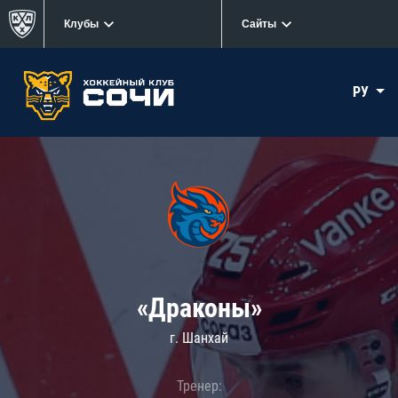
Клубы
Сайты
РУ
«Драконы»
г. Шанхай
Тренер: