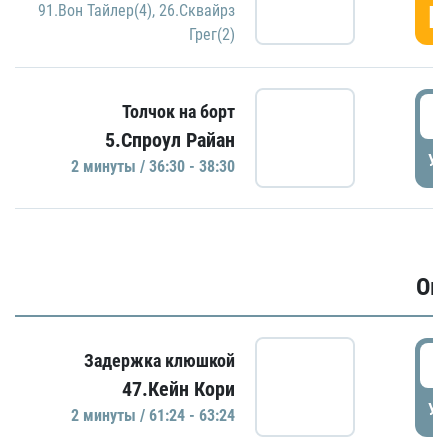
Г
91.Вон Тайлер(4)
,
26.Сквайрз
Грег(2)
3
Толчок на борт
5.Спроул Райан
УД
2 минуты / 36:30 - 38:30
Ов
6
Задержка клюшкой
47.Кейн Кори
УД
2 минуты / 61:24 - 63:24