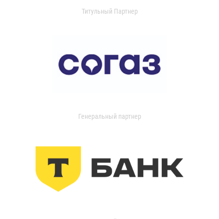
Титульный Партнер
Генеральный партнер