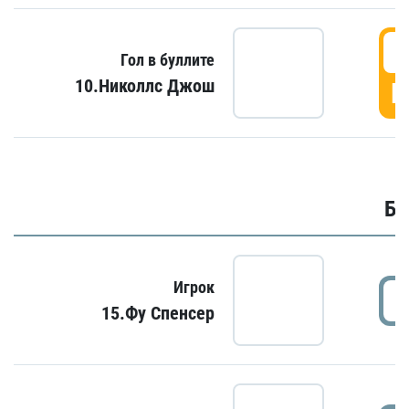
6
Гол в буллите
10.Николлс Джош
Г
Бу
Игрок
15.Фу Спенсер