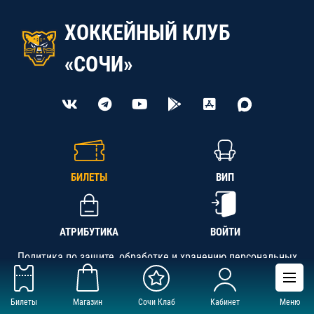
ХОККЕЙНЫЙ КЛУБ
«СОЧИ»
БИЛЕТЫ
ВИП
АТРИБУТИКА
ВОЙТИ
Политика по защите, обработке и хранению персональных
данных
Билеты
Магазин
Сочи Клаб
Кабинет
Меню
АНО «СК «Кубань-Регион», ОГРН 1142300002349,