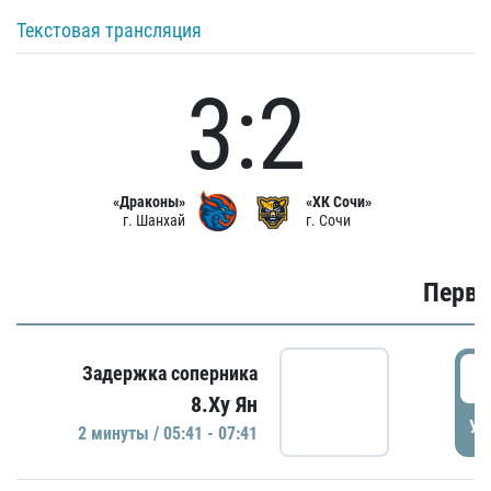
Текстовая трансляция
3:2
«Драконы»
«ХК Сочи»
г. Шанхай
г. Сочи
Первы
0
Задержка соперника
8.Ху Ян
УД
2 минуты / 05:41 - 07:41