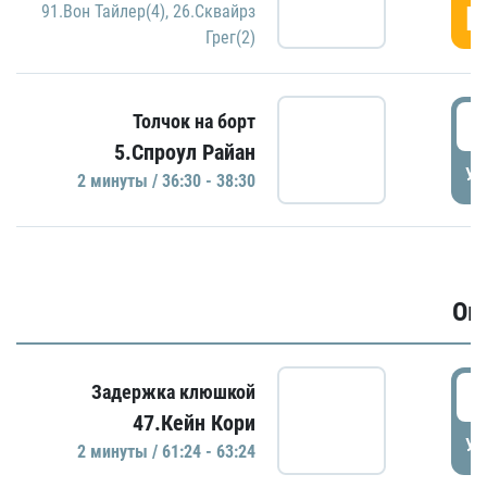
Г
91.Вон Тайлер(4)
,
26.Сквайрз
Грег(2)
3
Толчок на борт
5.Спроул Райан
УД
2 минуты / 36:30 - 38:30
Ов
6
Задержка клюшкой
47.Кейн Кори
УД
2 минуты / 61:24 - 63:24