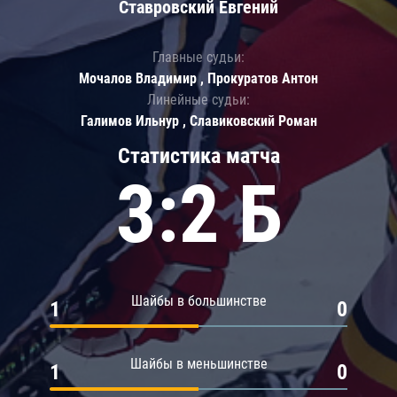
Ставровский Евгений
Главные судьи:
Мочалов Владимир , Прокуратов Антон
Линейные судьи:
Галимов Ильнур , Славиковский Роман
Статистика матча
3:2 Б
Шайбы в большинстве
1
0
Шайбы в меньшинстве
1
0