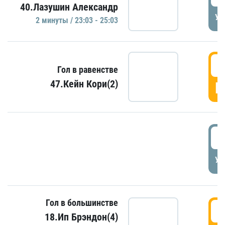
40.Лазушин Александр
УД
2 минуты / 23:03 - 25:03
2
Гол в равенстве
47.Кейн Кори(2)
Г
3
УД
Гол в большинстве
3
18.Ип Брэндон(4)