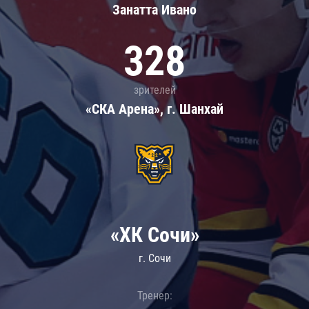
Занатта Иванo
328
зрителей
«СКА Арена», г. Шанхай
«ХК Сочи»
г. Сочи
Тренер: