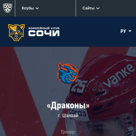
Клубы
Сайты
РУ
«Драконы»
г. Шанхай
Тренер: