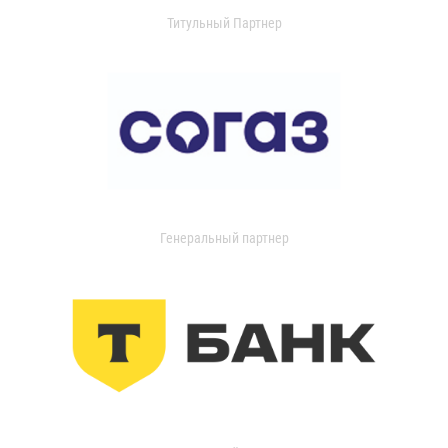
Титульный Партнер
Генеральный партнер