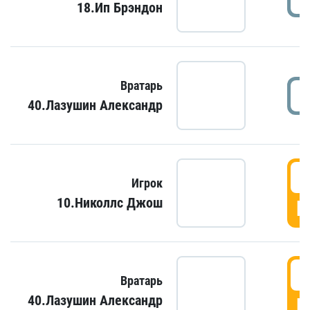
18.Ип Брэндон
Вратарь
40.Лазушин Александр
Игрок
10.Николлс Джош
Г
Вратарь
40.Лазушин Александр
Г