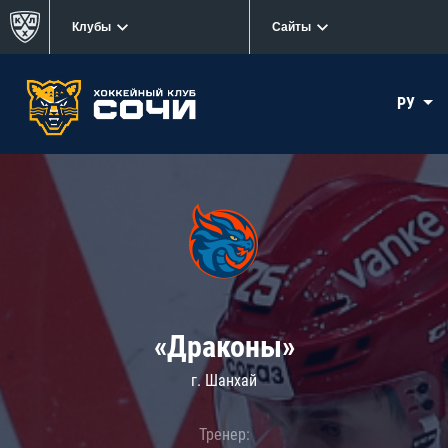
Клубы
Сайты
РУ
«Драконы»
г. Шанхай
Тренер: