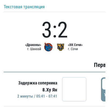
Текстовая трансляция
3:2
«Драконы»
«ХК Сочи»
г. Шанхай
г. Сочи
Первы
0
Задержка соперника
8.Ху Ян
УД
2 минуты / 05:41 - 07:41