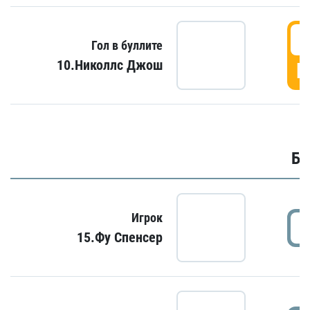
6
Гол в буллите
10.Николлс Джош
Г
Бу
Игрок
15.Фу Спенсер