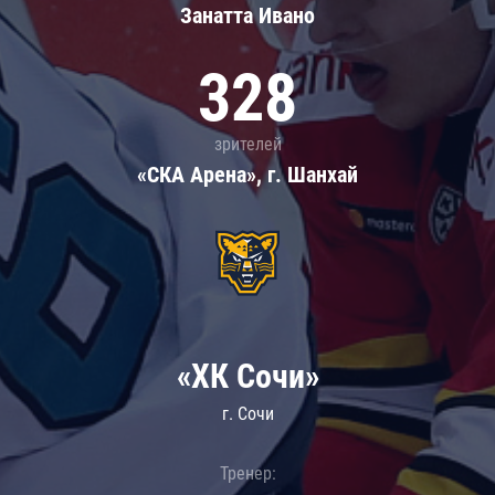
Занатта Иванo
328
зрителей
«СКА Арена», г. Шанхай
«ХК Сочи»
г. Сочи
Тренер: