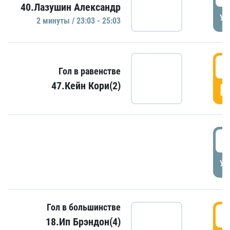
40.Лазушин Александр
УД
2 минуты / 23:03 - 25:03
2
Гол в равенстве
47.Кейн Кори(2)
Г
3
УД
Гол в большинстве
3
18.Ип Брэндон(4)