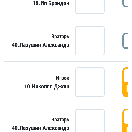
18.Ип Брэндон
Вратарь
40.Лазушин Александр
Игрок
10.Николлс Джош
Г
Вратарь
40.Лазушин Александр
Г