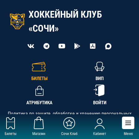
ХОККЕЙНЫЙ КЛУБ
«СОЧИ»
БИЛЕТЫ
ВИП
АТРИБУТИКА
ВОЙТИ
Политика по защите, обработке и хранению персональных
данных
Билеты
Магазин
Сочи Клаб
Кабинет
Меню
АНО «СК «Кубань-Регион», ОГРН 1142300002349,