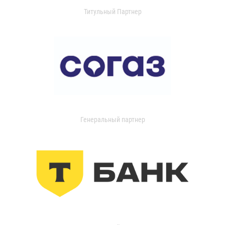
Титульный Партнер
Генеральный партнер