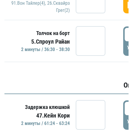
Г
91.Вон Тайлер(4)
,
26.Сквайрз
Грег(2)
3
Толчок на борт
5.Спроул Райан
УД
2 минуты / 36:30 - 38:30
Ов
6
Задержка клюшкой
47.Кейн Кори
УД
2 минуты / 61:24 - 63:24