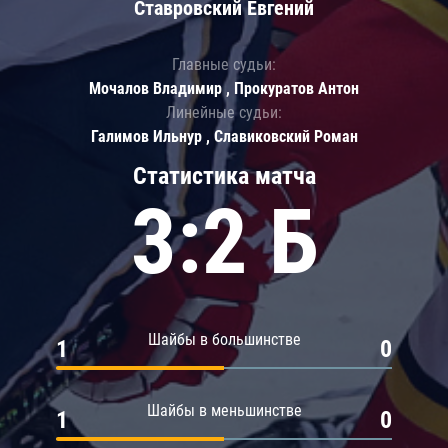
Ставровский Евгений
Главные судьи:
Мочалов Владимир , Прокуратов Антон
Линейные судьи:
Галимов Ильнур , Славиковский Роман
Статистика матча
3:2 Б
Шайбы в большинстве
1
0
Шайбы в меньшинстве
1
0