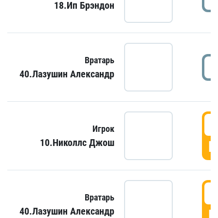
18.Ип Брэндон
Вратарь
40.Лазушин Александр
Игрок
10.Николлс Джош
Г
Вратарь
40.Лазушин Александр
Г