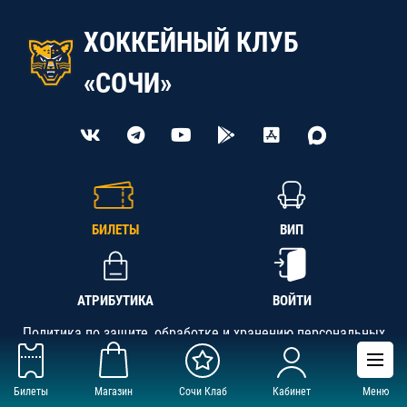
ХОККЕЙНЫЙ КЛУБ
«СОЧИ»
БИЛЕТЫ
ВИП
АТРИБУТИКА
ВОЙТИ
Политика по защите, обработке и хранению персональных
данных
Билеты
Магазин
Сочи Клаб
Кабинет
Меню
АНО «СК «Кубань-Регион», ОГРН 1142300002349,