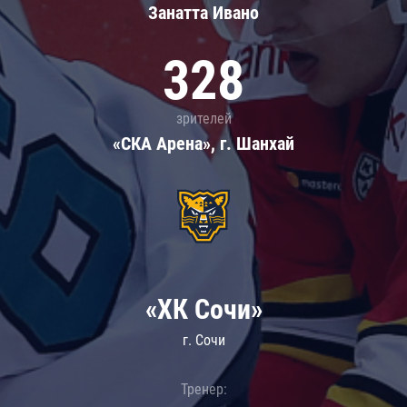
Занатта Иванo
328
зрителей
«СКА Арена», г. Шанхай
«ХК Сочи»
г. Сочи
Тренер: