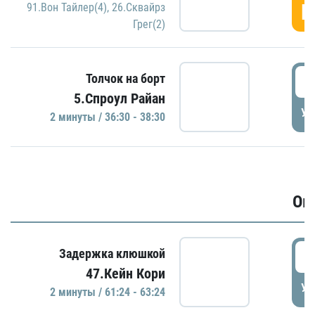
Г
91.Вон Тайлер(4)
,
26.Сквайрз
Грег(2)
3
Толчок на борт
5.Спроул Райан
УД
2 минуты / 36:30 - 38:30
Ов
6
Задержка клюшкой
47.Кейн Кори
УД
2 минуты / 61:24 - 63:24