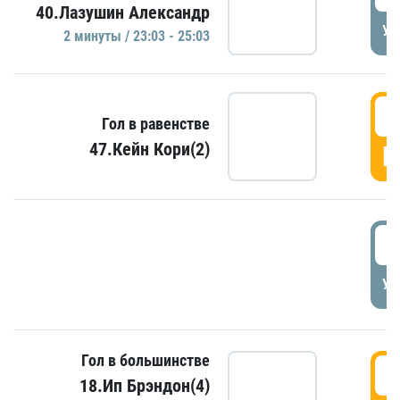
40.Лазушин Александр
УД
2 минуты / 23:03 - 25:03
2
Гол в равенстве
47.Кейн Кори(2)
Г
3
УД
Гол в большинстве
3
18.Ип Брэндон(4)