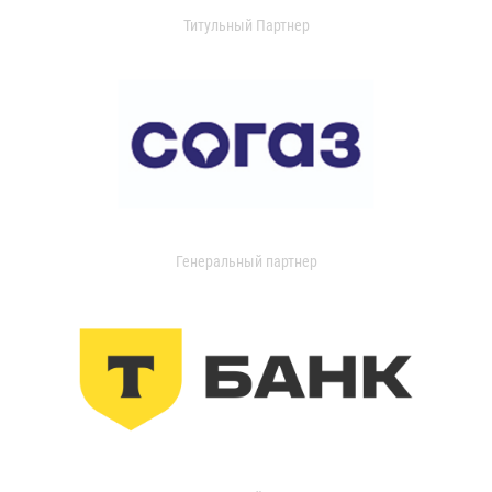
Титульный Партнер
Генеральный партнер