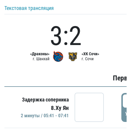
Текстовая трансляция
3:2
«Драконы»
«ХК Сочи»
г. Шанхай
г. Сочи
Первы
0
Задержка соперника
8.Ху Ян
УД
2 минуты / 05:41 - 07:41