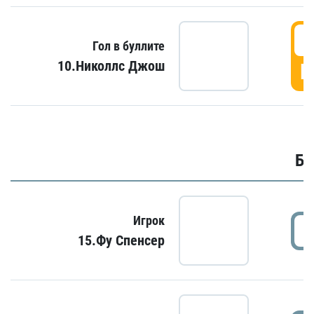
6
Гол в буллите
10.Николлс Джош
Г
Бу
Игрок
15.Фу Спенсер