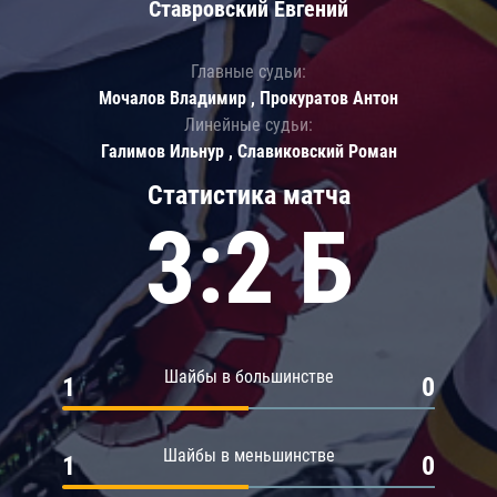
Ставровский Евгений
Главные судьи:
Мочалов Владимир , Прокуратов Антон
Линейные судьи:
Галимов Ильнур , Славиковский Роман
Статистика матча
3:2 Б
Шайбы в большинстве
1
0
Шайбы в меньшинстве
1
0