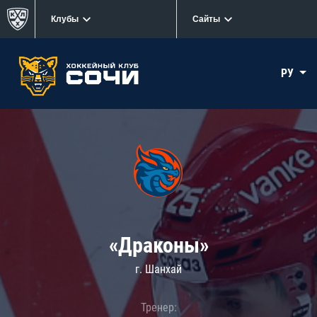
Клубы
Сайты
РУ
«Драконы»
г. Шанхай
Тренер: