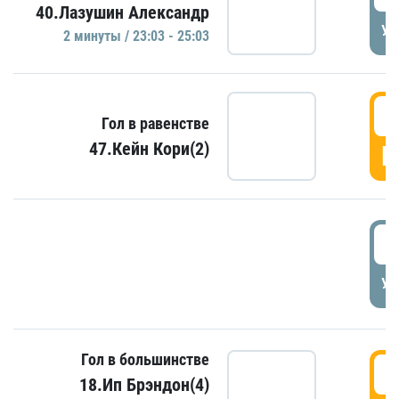
40.Лазушин Александр
УД
2 минуты / 23:03 - 25:03
2
Гол в равенстве
47.Кейн Кори(2)
Г
3
УД
Гол в большинстве
3
18.Ип Брэндон(4)