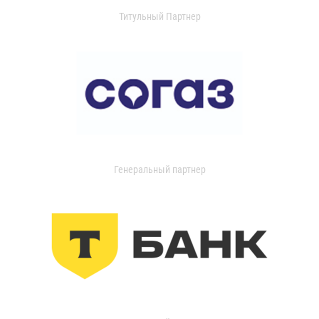
Титульный Партнер
Генеральный партнер