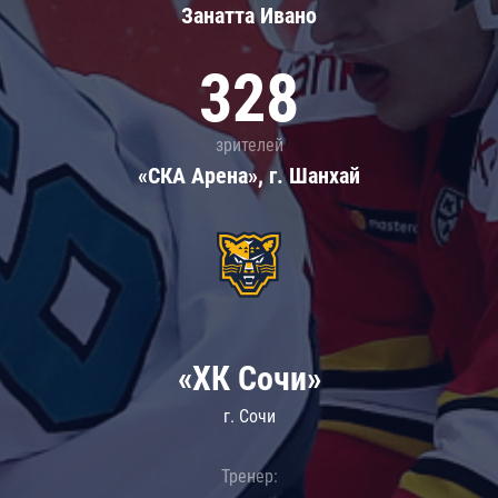
Занатта Иванo
328
зрителей
«СКА Арена», г. Шанхай
«ХК Сочи»
г. Сочи
Тренер: