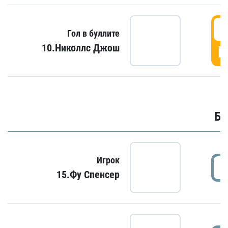
6
Гол в буллите
10.Николлс Джош
Г
Бу
Игрок
15.Фу Спенсер