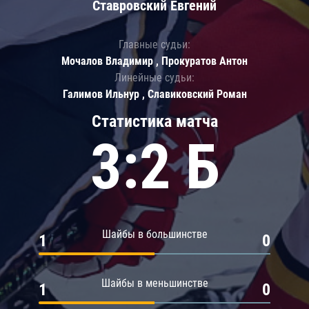
Ставровский Евгений
Главные судьи:
Мочалов Владимир , Прокуратов Антон
Линейные судьи:
Галимов Ильнур , Славиковский Роман
Статистика матча
3:2 Б
Шайбы в большинстве
1
0
Шайбы в меньшинстве
1
0