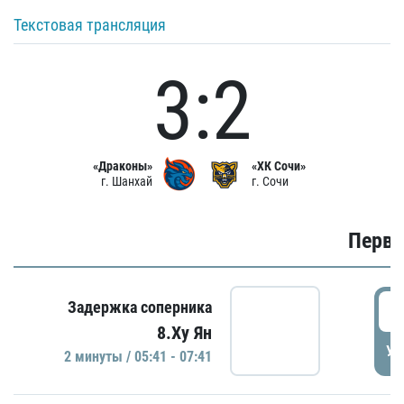
Текстовая трансляция
3:2
«Драконы»
«ХК Сочи»
г. Шанхай
г. Сочи
Первы
0
Задержка соперника
8.Ху Ян
УД
2 минуты / 05:41 - 07:41