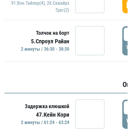
Г
91.Вон Тайлер(4)
,
26.Сквайрз
Грег(2)
3
Толчок на борт
5.Спроул Райан
УД
2 минуты / 36:30 - 38:30
Ов
6
Задержка клюшкой
47.Кейн Кори
УД
2 минуты / 61:24 - 63:24