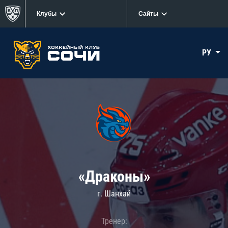
Клубы
Сайты
РУ
«Драконы»
г. Шанхай
Тренер: