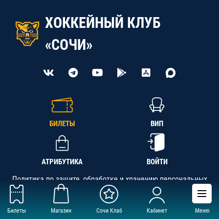
ХОККЕЙНЫЙ КЛУБ
«СОЧИ»
БИЛЕТЫ
ВИП
АТРИБУТИКА
ВОЙТИ
Политика по защите, обработке и хранению персональных
данных
Билеты
Магазин
Сочи Клаб
Кабинет
Меню
АНО «СК «Кубань-Регион», ОГРН 1142300002349,