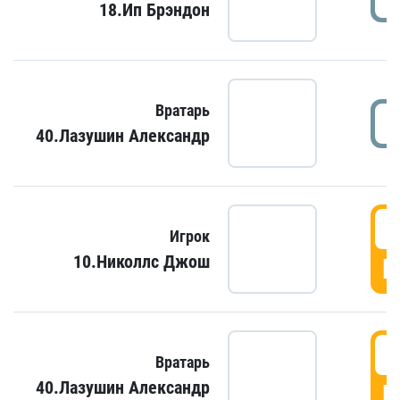
18.Ип Брэндон
Вратарь
40.Лазушин Александр
Игрок
10.Николлс Джош
Г
Вратарь
40.Лазушин Александр
Г