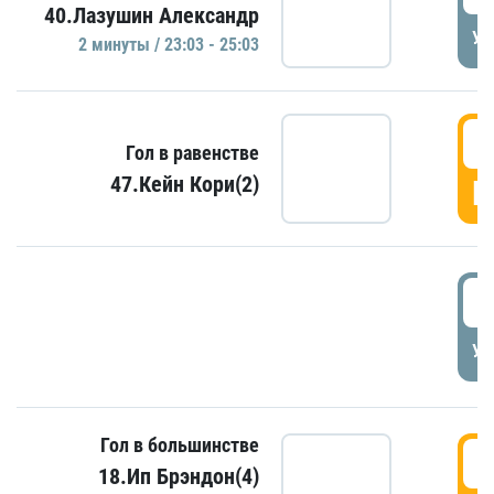
40.Лазушин Александр
УД
2 минуты / 23:03 - 25:03
2
Гол в равенстве
47.Кейн Кори(2)
Г
3
УД
Гол в большинстве
3
18.Ип Брэндон(4)