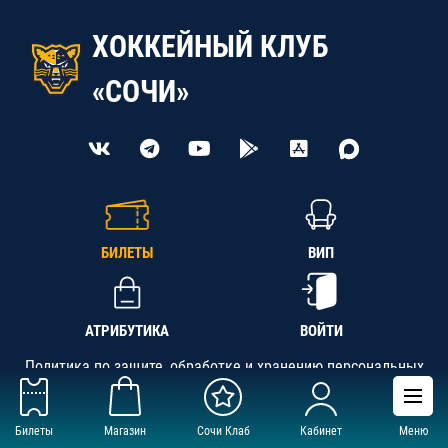
ХОККЕЙНЫЙ КЛУБ
«СОЧИ»
БИЛЕТЫ
ВИП
АТРИБУТИКА
ВОЙТИ
Политика по защите, обработке и хранению персональных
данных
Билеты
Магазин
Сочи Клаб
Кабинет
Меню
АНО «СК «Кубань-Регион», ОГРН 1142300002349,