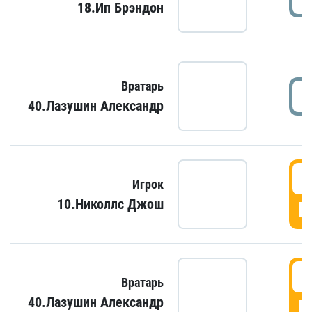
18.Ип Брэндон
Вратарь
40.Лазушин Александр
Игрок
10.Николлс Джош
Г
Вратарь
40.Лазушин Александр
Г