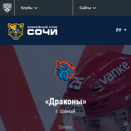
Клубы
Сайты
РУ
«Драконы»
г. Шанхай
Тренер: