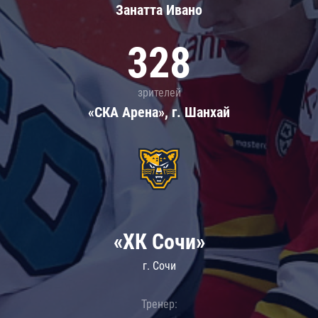
Занатта Иванo
328
зрителей
«СКА Арена», г. Шанхай
«ХК Сочи»
г. Сочи
Тренер: