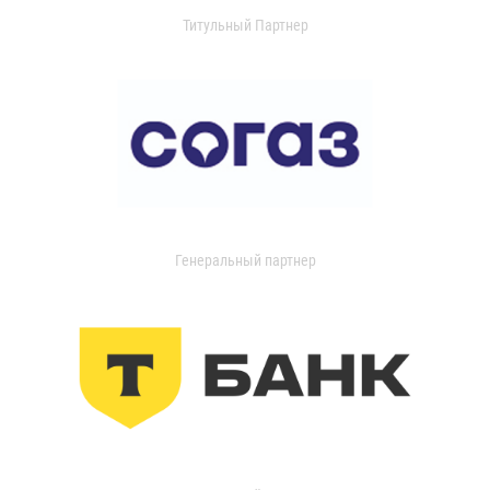
Титульный Партнер
Генеральный партнер