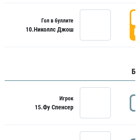
6
Гол в буллите
10.Николлс Джош
Г
Бу
Игрок
15.Фу Спенсер