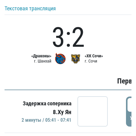
Текстовая трансляция
3:2
«Драконы»
«ХК Сочи»
г. Шанхай
г. Сочи
Первы
0
Задержка соперника
8.Ху Ян
УД
2 минуты / 05:41 - 07:41