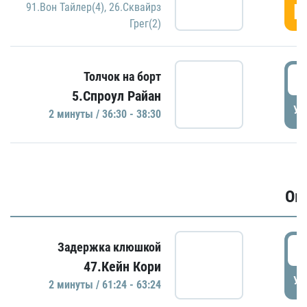
Г
91.Вон Тайлер(4)
,
26.Сквайрз
Грег(2)
3
Толчок на борт
5.Спроул Райан
УД
2 минуты / 36:30 - 38:30
Ов
6
Задержка клюшкой
47.Кейн Кори
УД
2 минуты / 61:24 - 63:24