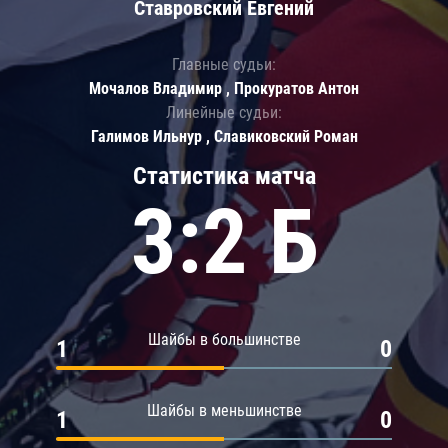
Ставровский Евгений
Главные судьи:
Мочалов Владимир , Прокуратов Антон
Линейные судьи:
Галимов Ильнур , Славиковский Роман
Статистика матча
3:2 Б
Шайбы в большинстве
1
0
Шайбы в меньшинстве
1
0