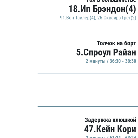
18.Ип Брэндон(4)
91.Вон Тайлер(4)
,
26.Сквайрз Грег(2)
Толчок на борт
5.Спроул Райан
2 минуты / 36:30 - 38:30
Задержка клюшкой
47.Кейн Кори
2 минуты / 61:24 - 63:24