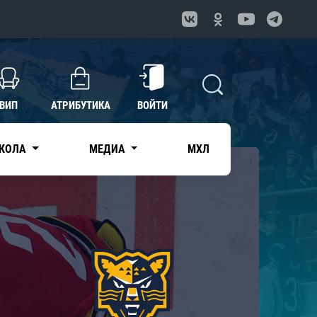
ВИП
АТРИБУТИКА
ВОЙТИ
КОЛА
МЕДИА
МХЛ