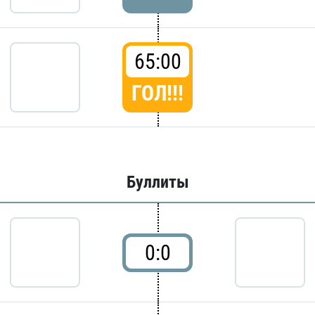
65:00
ГОЛ!!!
Буллиты
0:0