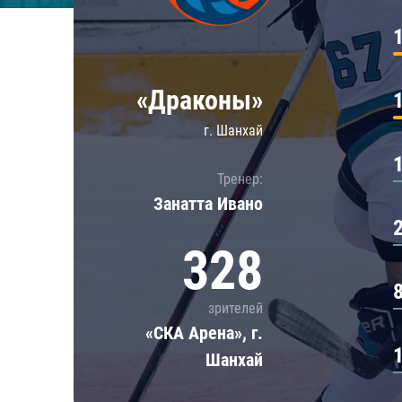
Локомотив
Северсталь
ЦСКА
«Драконы»
Шанхайские Драконы
г. Шанхай
Тренер:
Занатта Иванo
328
зрителей
«СКА Арена», г.
Шанхай