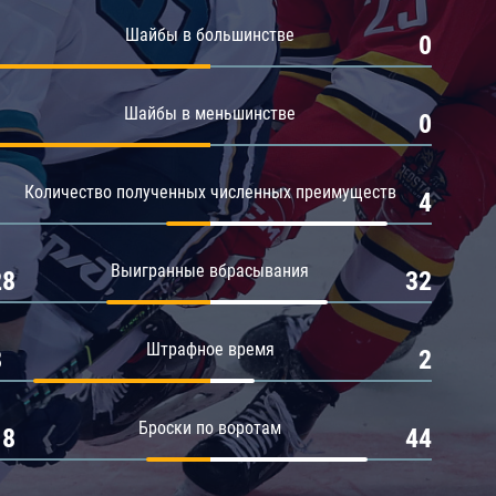
Амур
Шайбы в большинстве
1
0
Барыс
Салават Юлаев
Шайбы в меньшинстве
1
0
Сибирь
Количество полученных численных преимуществ
1
4
Выигранные вбрасывания
28
32
Штрафное время
8
2
Броски по воротам
18
44