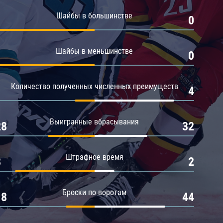
Амур
Шайбы в большинстве
1
0
Барыс
Салават Юлаев
Шайбы в меньшинстве
1
0
Сибирь
Количество полученных численных преимуществ
1
4
Выигранные вбрасывания
28
32
Штрафное время
8
2
Броски по воротам
18
44