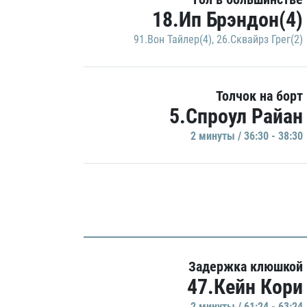
18.Ип Брэндон(4)
91.Вон Тайлер(4)
,
26.Сквайрз Грег(2)
Толчок на борт
5.Спроул Райан
2 минуты / 36:30 - 38:30
Задержка клюшкой
47.Кейн Кори
2 минуты / 61:24 - 63:24