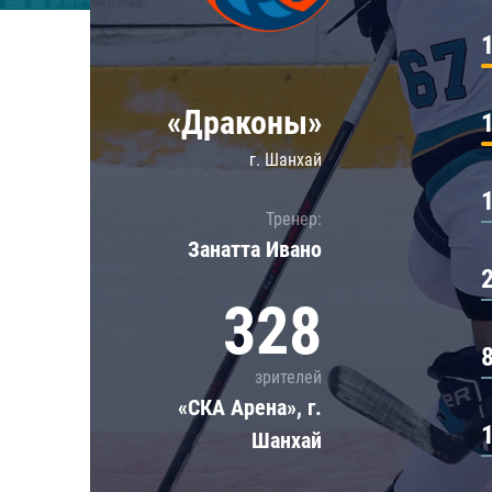
Локомотив
Северсталь
ЦСКА
«Драконы»
Шанхайские Драконы
г. Шанхай
Тренер:
Занатта Иванo
328
зрителей
«СКА Арена», г.
Шанхай