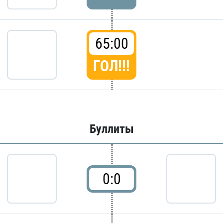
65:00
ГОЛ!!!
Буллиты
0:0