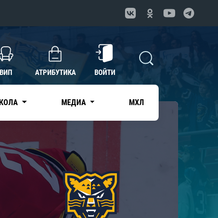
ВИП
АТРИБУТИКА
ВОЙТИ
КОЛА
МЕДИА
МХЛ