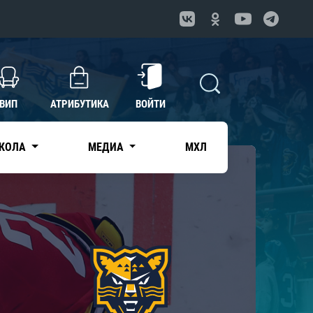
ВИП
АТРИБУТИКА
ВОЙТИ
КОЛА
МЕДИА
МХЛ