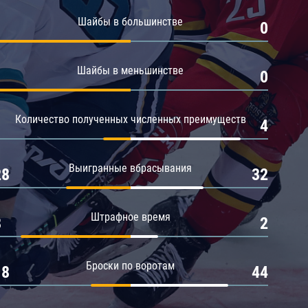
Амур
Шайбы в большинстве
1
0
Барыс
Салават Юлаев
Шайбы в меньшинстве
1
0
Сибирь
Количество полученных численных преимуществ
1
4
Выигранные вбрасывания
28
32
Штрафное время
8
2
Броски по воротам
18
44