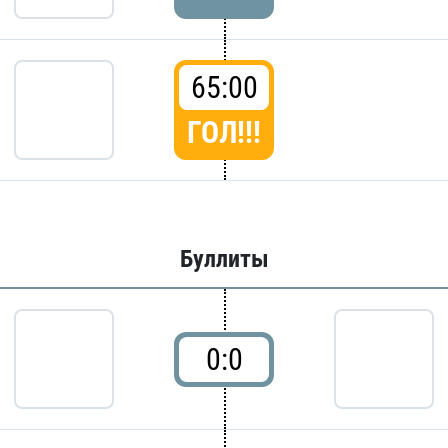
65:00
ГОЛ!!!
Буллиты
0:0