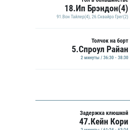
18.Ип Брэндон(4)
91.Вон Тайлер(4)
,
26.Сквайрз Грег(2)
Толчок на борт
5.Спроул Райан
2 минуты / 36:30 - 38:30
Задержка клюшкой
47.Кейн Кори
2 минуты / 61:24 - 63:24