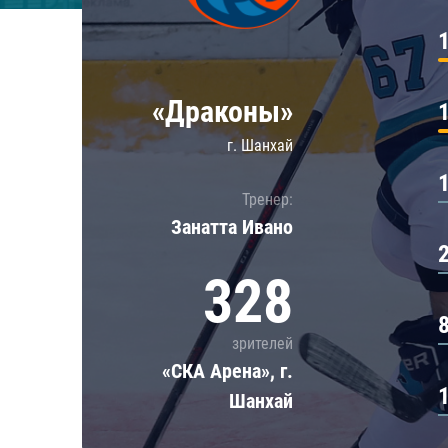
Локомотив
Северсталь
ЦСКА
«Драконы»
Шанхайские Драконы
г. Шанхай
Тренер:
Занатта Иванo
328
зрителей
«СКА Арена», г.
Шанхай