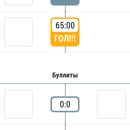
65:00
ГОЛ!!!
Буллиты
0:0