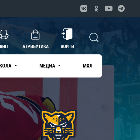
ВИП
АТРИБУТИКА
ВОЙТИ
КОЛА
МЕДИА
МХЛ