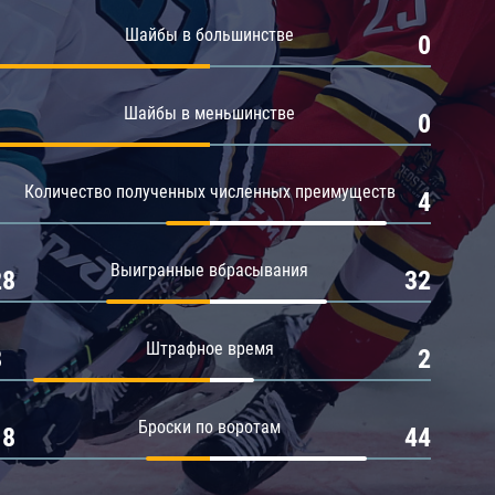
Амур
Шайбы в большинстве
1
0
Барыс
Салават Юлаев
Шайбы в меньшинстве
1
0
Сибирь
Количество полученных численных преимуществ
1
4
Выигранные вбрасывания
28
32
Штрафное время
8
2
Броски по воротам
18
44