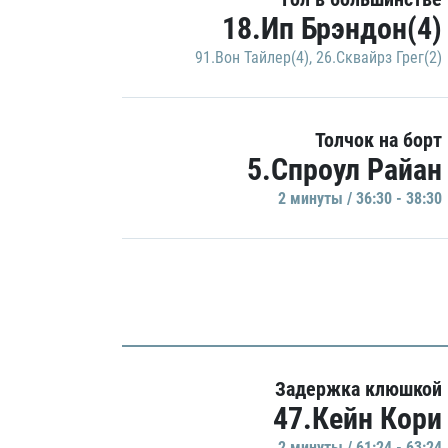
18.Ип Брэндон(4)
91.Вон Тайлер(4)
,
26.Сквайрз Грег(2)
Толчок на борт
5.Спроул Райан
2 минуты / 36:30 - 38:30
Задержка клюшкой
47.Кейн Кори
2 минуты / 61:24 - 63:24