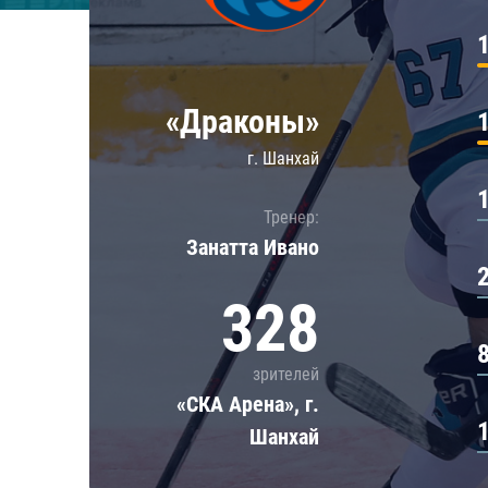
Локомотив
Северсталь
ЦСКА
«Драконы»
Шанхайские Драконы
г. Шанхай
Тренер:
Занатта Иванo
328
зрителей
«СКА Арена», г.
Шанхай