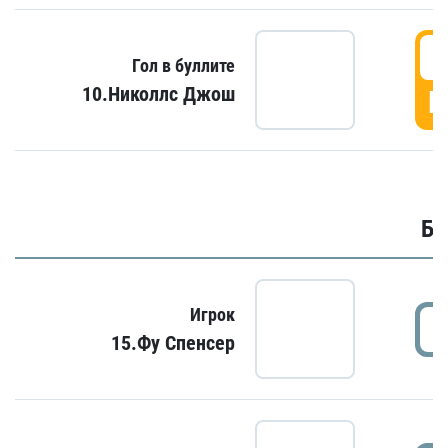
6
Гол в буллите
10.Николлс Джош
Г
Бу
Игрок
15.Фу Спенсер