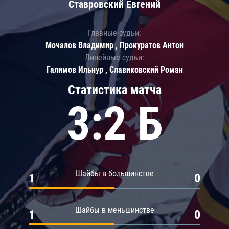
Ставровский Евгений
Главные судьи:
Мочалов Владимир , Прокуратов Антон
Линейные судьи:
Галимов Ильнур , Славиковский Роман
Статистика матча
3:2 Б
Шайбы в большинстве
1
0
Шайбы в меньшинстве
1
0