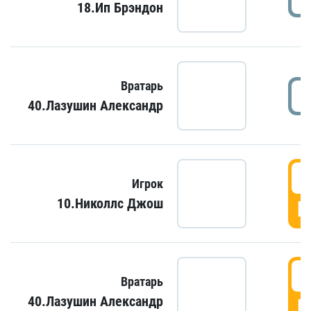
18.Ип Брэндон
Вратарь
40.Лазушин Александр
Игрок
10.Николлс Джош
Г
Вратарь
40.Лазушин Александр
Г