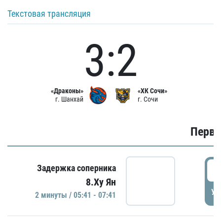
Текстовая трансляция
3:2
«Драконы»
«ХК Сочи»
г. Шанхай
г. Сочи
Первы
0
Задержка соперника
8.Ху Ян
УД
2 минуты / 05:41 - 07:41