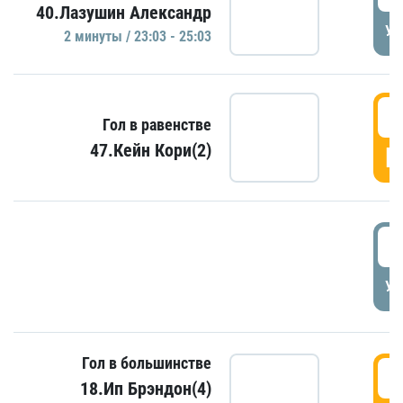
40.Лазушин Александр
УД
2 минуты / 23:03 - 25:03
2
Гол в равенстве
47.Кейн Кори(2)
Г
3
УД
Гол в большинстве
3
18.Ип Брэндон(4)