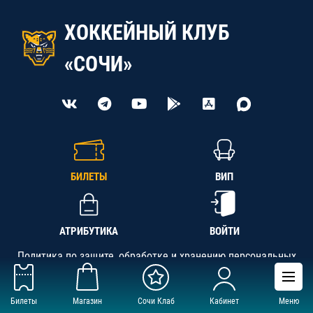
ХОККЕЙНЫЙ КЛУБ
«СОЧИ»
БИЛЕТЫ
ВИП
АТРИБУТИКА
ВОЙТИ
Политика по защите, обработке и хранению персональных
данных
Билеты
Магазин
Сочи Клаб
Кабинет
Меню
АНО «СК «Кубань-Регион», ОГРН 1142300002349,