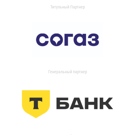
Титульный Партнер
Генеральный партнер