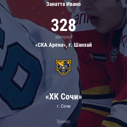
Занатта Иванo
328
зрителей
«СКА Арена», г. Шанхай
«ХК Сочи»
г. Сочи
Тренер: