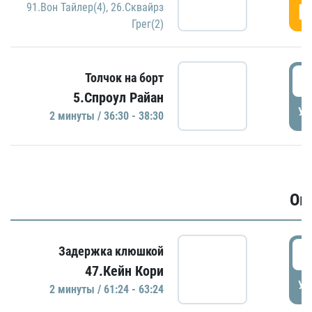
Г
91.Вон Тайлер(4)
,
26.Сквайрз
Грег(2)
3
Толчок на борт
5.Спроул Райан
УД
2 минуты / 36:30 - 38:30
Ов
6
Задержка клюшкой
47.Кейн Кори
УД
2 минуты / 61:24 - 63:24