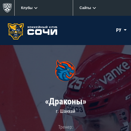
Клубы
Сайты
РУ
«Драконы»
г. Шанхай
Тренер: