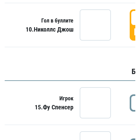
6
Гол в буллите
10.Николлс Джош
Г
Бу
Игрок
15.Фу Спенсер