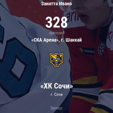
Занатта Иванo
328
зрителей
«СКА Арена», г. Шанхай
«ХК Сочи»
г. Сочи
Тренер: