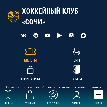
ХОККЕЙНЫЙ КЛУБ
«СОЧИ»
БИЛЕТЫ
ВИП
АТРИБУТИКА
ВОЙТИ
Политика по защите, обработке и хранению персональных
данных
Билеты
Магазин
Сочи Клаб
Кабинет
Меню
АНО «СК «Кубань-Регион», ОГРН 1142300002349,