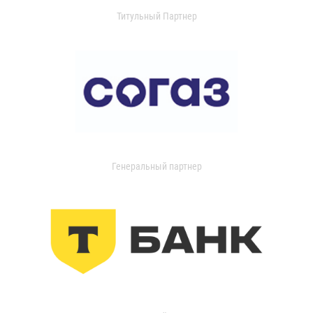
Титульный Партнер
Генеральный партнер