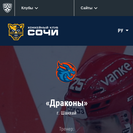
Клубы
Сайты
РУ
«Драконы»
г. Шанхай
Тренер: