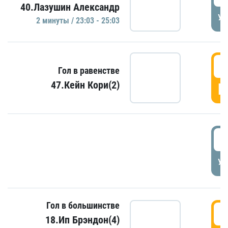
40.Лазушин Александр
УД
2 минуты / 23:03 - 25:03
2
Гол в равенстве
47.Кейн Кори(2)
Г
3
УД
Гол в большинстве
3
18.Ип Брэндон(4)