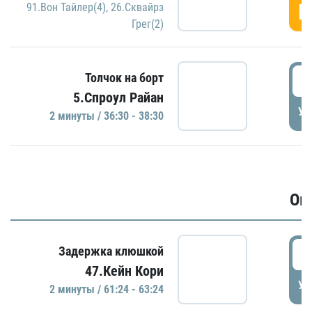
Г
91.Вон Тайлер(4)
,
26.Сквайрз
Грег(2)
3
Толчок на борт
5.Спроул Райан
УД
2 минуты / 36:30 - 38:30
Ов
6
Задержка клюшкой
47.Кейн Кори
УД
2 минуты / 61:24 - 63:24