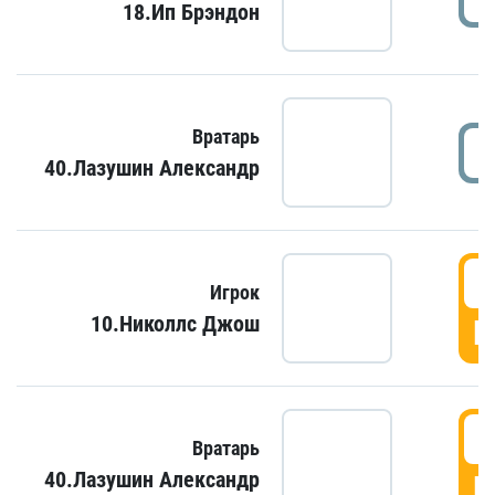
18.Ип Брэндон
Вратарь
40.Лазушин Александр
Игрок
10.Николлс Джош
Г
Вратарь
40.Лазушин Александр
Г