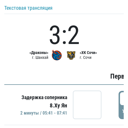
Текстовая трансляция
3:2
«Драконы»
«ХК Сочи»
г. Шанхай
г. Сочи
Первы
0
Задержка соперника
8.Ху Ян
УД
2 минуты / 05:41 - 07:41