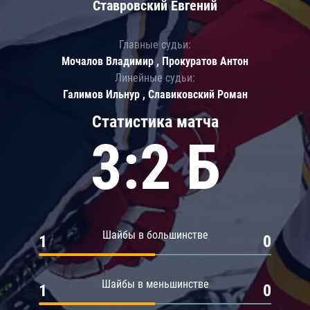
Ставровский Евгений
Главные судьи:
Мочалов Владимир , Прокуратов Антон
Линейные судьи:
Галимов Ильнур , Славиковский Роман
Статистика матча
3:2 Б
Шайбы в большинстве
1
0
Шайбы в меньшинстве
1
0