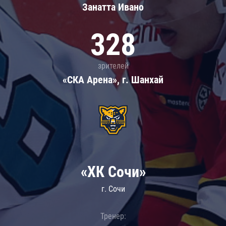
Занатта Иванo
328
зрителей
«СКА Арена», г. Шанхай
«ХК Сочи»
г. Сочи
Тренер: