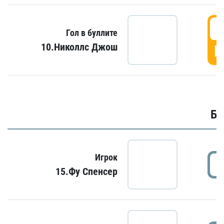
6
Гол в буллите
10.Николлс Джош
Г
Бу
Игрок
15.Фу Спенсер