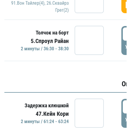
Г
91.Вон Тайлер(4)
,
26.Сквайрз
Грег(2)
3
Толчок на борт
5.Спроул Райан
УД
2 минуты / 36:30 - 38:30
Ов
6
Задержка клюшкой
47.Кейн Кори
УД
2 минуты / 61:24 - 63:24