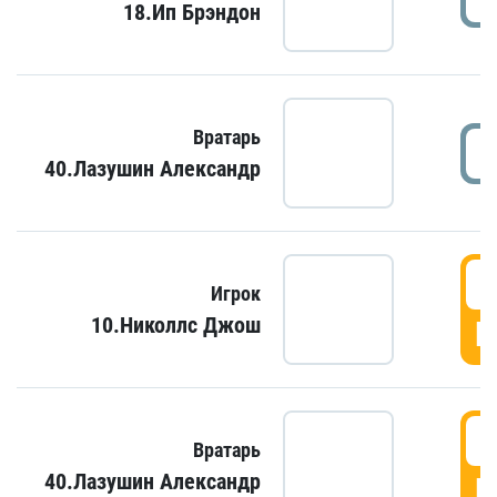
18.Ип Брэндон
Вратарь
40.Лазушин Александр
Игрок
10.Николлс Джош
Г
Вратарь
40.Лазушин Александр
Г