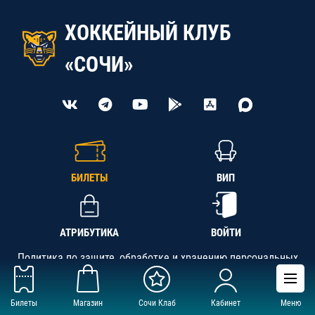
ХОККЕЙНЫЙ КЛУБ
«СОЧИ»
БИЛЕТЫ
ВИП
АТРИБУТИКА
ВОЙТИ
Политика по защите, обработке и хранению персональных
данных
Билеты
Магазин
Сочи Клаб
Кабинет
Меню
АНО «СК «Кубань-Регион», ОГРН 1142300002349,