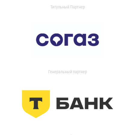
Титульный Партнер
Генеральный партнер