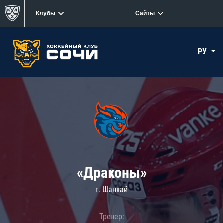
Клубы
Сайты
РУ
«Драконы»
г. Шанхай
Тренер: