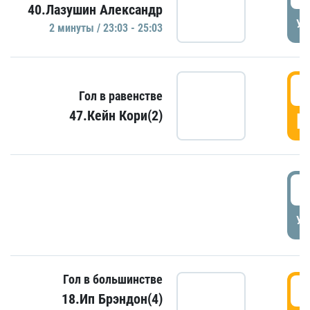
40.Лазушин Александр
УД
2 минуты / 23:03 - 25:03
2
Гол в равенстве
47.Кейн Кори(2)
Г
3
УД
Гол в большинстве
3
18.Ип Брэндон(4)