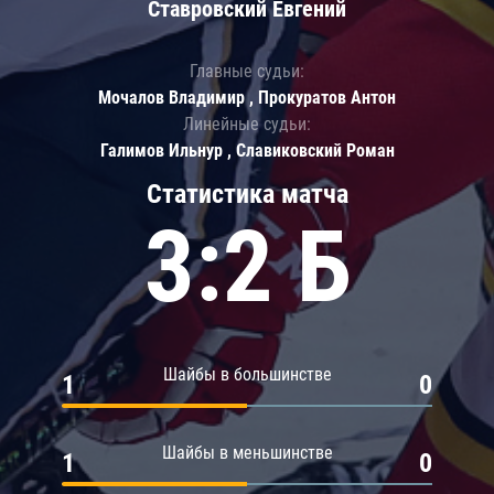
Ставровский Евгений
Главные судьи:
Мочалов Владимир , Прокуратов Антон
Линейные судьи:
Галимов Ильнур , Славиковский Роман
Статистика матча
3:2 Б
Шайбы в большинстве
1
0
Шайбы в меньшинстве
1
0