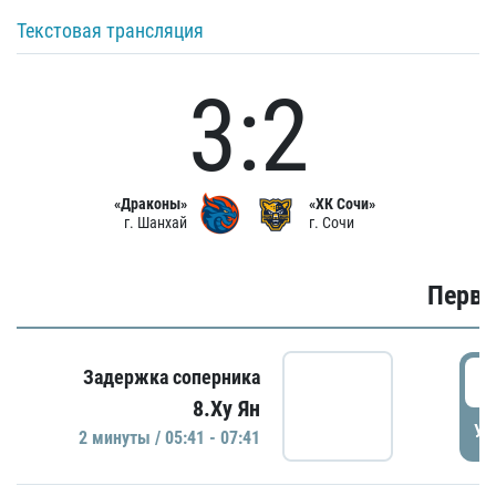
Текстовая трансляция
3:2
«Драконы»
«ХК Сочи»
г. Шанхай
г. Сочи
Первы
0
Задержка соперника
8.Ху Ян
УД
2 минуты / 05:41 - 07:41