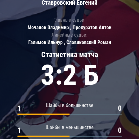
Ставровский Евгений
Главные судьи:
Мочалов Владимир , Прокуратов Антон
Линейные судьи:
Галимов Ильнур , Славиковский Роман
Статистика матча
3:2 Б
Шайбы в большинстве
1
0
Шайбы в меньшинстве
1
0