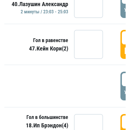
40.Лазушин Александр
УД
2 минуты / 23:03 - 25:03
2
Гол в равенстве
47.Кейн Кори(2)
Г
3
УД
Гол в большинстве
3
18.Ип Брэндон(4)