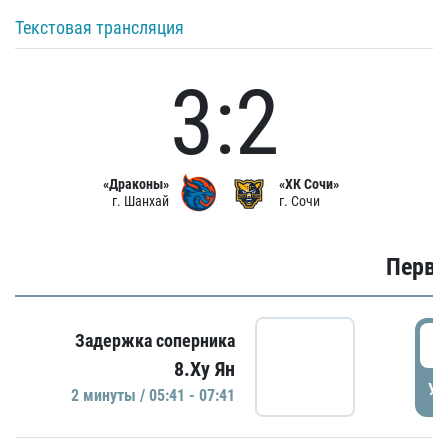
Текстовая трансляция
3:2
«Драконы»
«ХК Сочи»
г. Шанхай
г. Сочи
Первы
0
Задержка соперника
8.Ху Ян
УД
2 минуты / 05:41 - 07:41