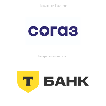
Титульный Партнер
Генеральный партнер