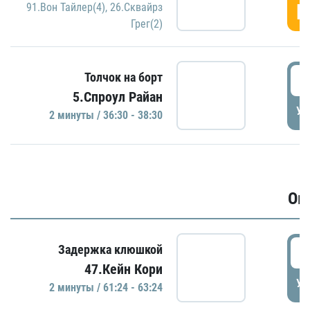
Г
91.Вон Тайлер(4)
,
26.Сквайрз
Грег(2)
3
Толчок на борт
5.Спроул Райан
УД
2 минуты / 36:30 - 38:30
Ов
6
Задержка клюшкой
47.Кейн Кори
УД
2 минуты / 61:24 - 63:24