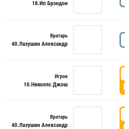
18.Ип Брэндон
Вратарь
40.Лазушин Александр
Игрок
10.Николлс Джош
Г
Вратарь
40.Лазушин Александр
Г