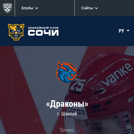
Клубы
Сайты
РУ
«Драконы»
г. Шанхай
Тренер: