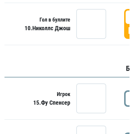
6
Гол в буллите
10.Николлс Джош
Г
Бу
Игрок
15.Фу Спенсер