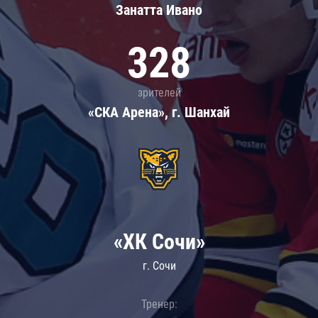
Занатта Иванo
328
зрителей
«СКА Арена», г. Шанхай
«ХК Сочи»
г. Сочи
Тренер: