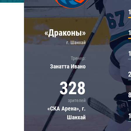
Локомотив
Северсталь
ЦСКА
«Драконы»
Шанхайские Драконы
г. Шанхай
Тренер:
Занатта Иванo
328
зрителей
«СКА Арена», г.
Шанхай