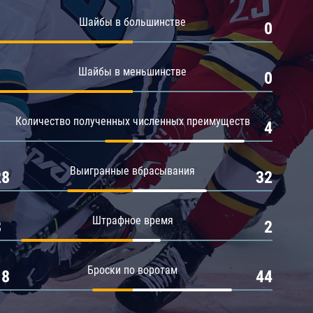
Амур
Шайбы в большинстве
1
0
Барыс
Салават Юлаев
Шайбы в меньшинстве
1
0
Сибирь
Количество полученных численных преимуществ
1
4
Выигранные вбрасывания
28
32
Штрафное время
8
2
Броски по воротам
18
44