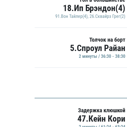
18.Ип Брэндон(4)
91.Вон Тайлер(4)
,
26.Сквайрз Грег(2)
Толчок на борт
5.Спроул Райан
2 минуты / 36:30 - 38:30
Задержка клюшкой
47.Кейн Кори
2 минуты / 61:24 - 63:24