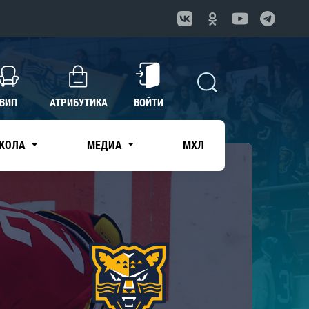
ВИП
АТРИБУТИКА
ВОЙТИ
КОЛА
МЕДИА
МХЛ