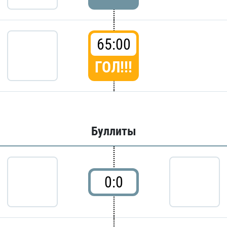
65:00
ГОЛ!!!
Буллиты
0:0