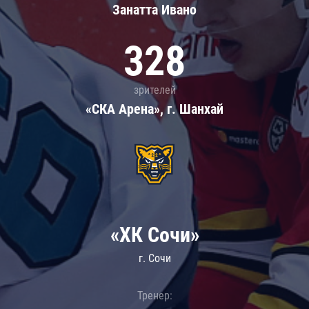
Занатта Иванo
328
зрителей
«СКА Арена», г. Шанхай
«ХК Сочи»
г. Сочи
Тренер: