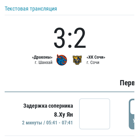
Текстовая трансляция
3:2
«Драконы»
«ХК Сочи»
г. Шанхай
г. Сочи
Первы
0
Задержка соперника
8.Ху Ян
УД
2 минуты / 05:41 - 07:41