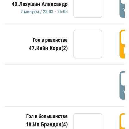
40.Лазушин Александр
УД
2 минуты / 23:03 - 25:03
2
Гол в равенстве
47.Кейн Кори(2)
Г
3
УД
Гол в большинстве
3
18.Ип Брэндон(4)