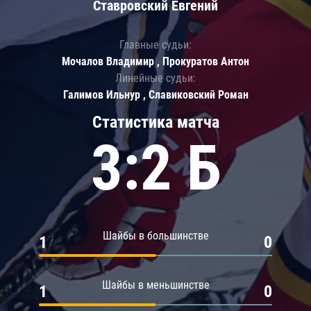
Ставровский Евгений
Главные судьи:
Мочалов Владимир , Прокуратов Антон
Линейные судьи:
Галимов Ильнур , Славиковский Роман
Статистика матча
3:2 Б
Шайбы в большинстве
1
0
Шайбы в меньшинстве
1
0