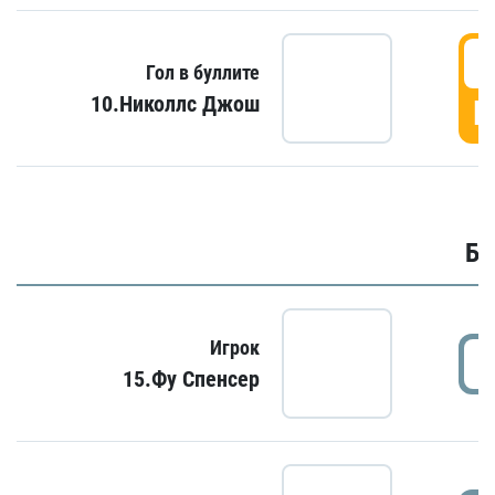
6
Гол в буллите
10.Николлс Джош
Г
Бу
Игрок
15.Фу Спенсер