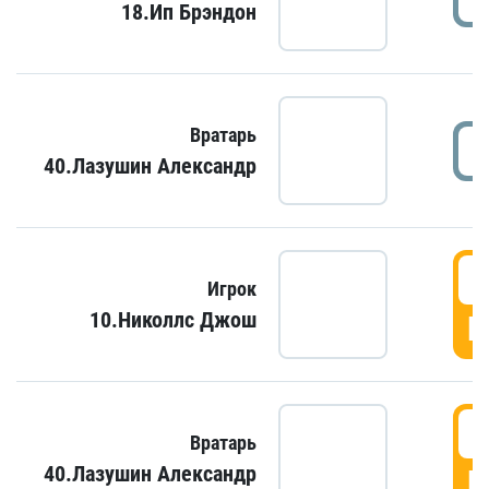
18.Ип Брэндон
Вратарь
40.Лазушин Александр
Игрок
10.Николлс Джош
Г
Вратарь
40.Лазушин Александр
Г