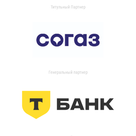
Титульный Партнер
Генеральный партнер