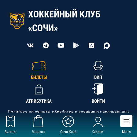
ХОККЕЙНЫЙ КЛУБ
«СОЧИ»
БИЛЕТЫ
ВИП
АТРИБУТИКА
ВОЙТИ
Политика по защите, обработке и хранению персональных
данных
Билеты
Магазин
Сочи Клаб
Кабинет
Меню
АНО «СК «Кубань-Регион», ОГРН 1142300002349,