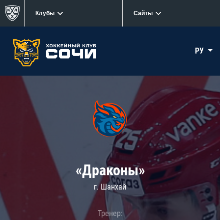
Клубы
Сайты
РУ
«Драконы»
г. Шанхай
Тренер: