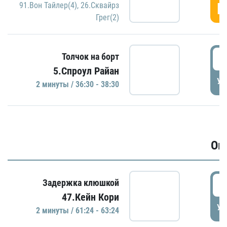
Г
91.Вон Тайлер(4)
,
26.Сквайрз
Грег(2)
3
Толчок на борт
5.Спроул Райан
УД
2 минуты / 36:30 - 38:30
Ов
6
Задержка клюшкой
47.Кейн Кори
УД
2 минуты / 61:24 - 63:24