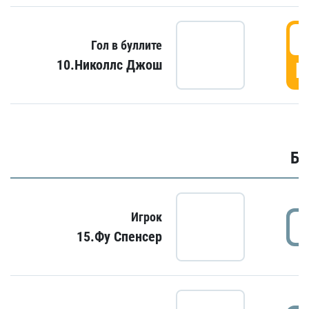
6
Гол в буллите
10.Николлс Джош
Г
Бу
Игрок
15.Фу Спенсер