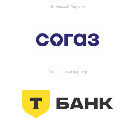
Титульный Партнер
Генеральный партнер