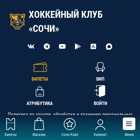
ХОККЕЙНЫЙ КЛУБ
«СОЧИ»
БИЛЕТЫ
ВИП
АТРИБУТИКА
ВОЙТИ
Политика по защите, обработке и хранению персональных
данных
Билеты
Магазин
Сочи Клаб
Кабинет
Меню
АНО «СК «Кубань-Регион», ОГРН 1142300002349,