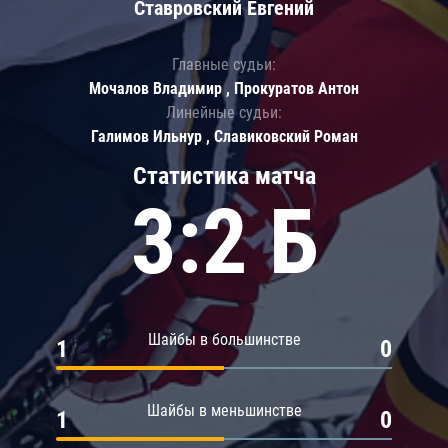
Ставровский Евгений
Главные судьи:
Мочалов Владимир , Прокуратов Антон
Линейные судьи:
Галимов Ильнур , Славиковский Роман
Статистика матча
3:2 Б
Шайбы в большинстве
1
0
Шайбы в меньшинстве
1
0