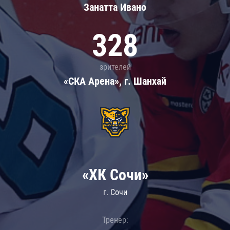
Занатта Иванo
328
зрителей
«СКА Арена», г. Шанхай
«ХК Сочи»
г. Сочи
Тренер: