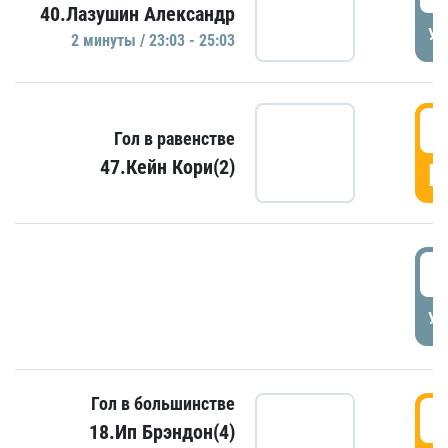
40.Лазушин Александр
УД
2 минуты / 23:03 - 25:03
2
Гол в равенстве
47.Кейн Кори(2)
Г
3
УД
Гол в большинстве
3
18.Ип Брэндон(4)