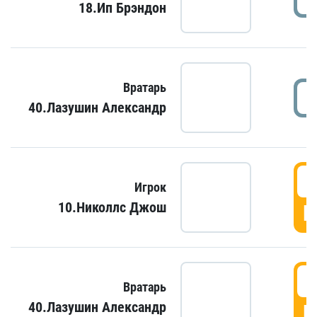
18.Ип Брэндон
Вратарь
40.Лазушин Александр
Игрок
10.Николлс Джош
Г
Вратарь
40.Лазушин Александр
Г