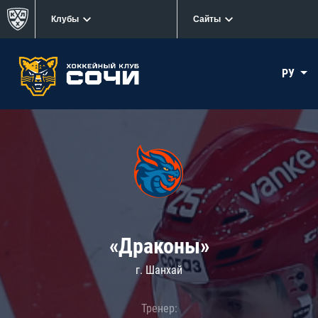
Клубы
Сайты
РУ
«Драконы»
г. Шанхай
Тренер: