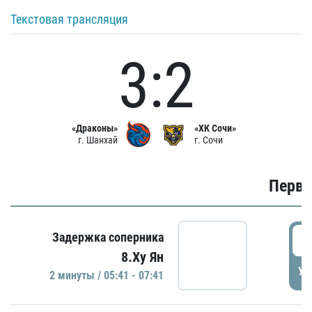
Текстовая трансляция
3:2
«Драконы»
«ХК Сочи»
г. Шанхай
г. Сочи
Первы
0
Задержка соперника
8.Ху Ян
УД
2 минуты / 05:41 - 07:41