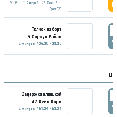
Г
91.Вон Тайлер(4)
,
26.Сквайрз
Грег(2)
3
Толчок на борт
5.Спроул Райан
УД
2 минуты / 36:30 - 38:30
Ов
6
Задержка клюшкой
47.Кейн Кори
УД
2 минуты / 61:24 - 63:24