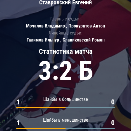
Ставровский Евгений
Главные судьи:
Мочалов Владимир , Прокуратов Антон
Линейные судьи:
Галимов Ильнур , Славиковский Роман
Статистика матча
3:2 Б
Шайбы в большинстве
1
0
Шайбы в меньшинстве
1
0