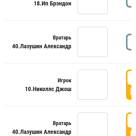
18.Ип Брэндон
Вратарь
40.Лазушин Александр
Игрок
10.Николлс Джош
Г
Вратарь
40.Лазушин Александр
Г