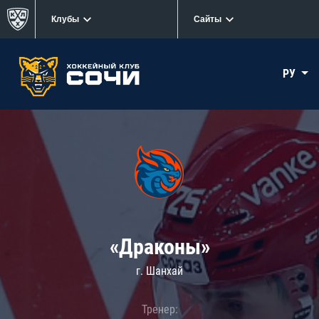
Клубы
Сайты
РУ
«Драконы»
г. Шанхай
Тренер: