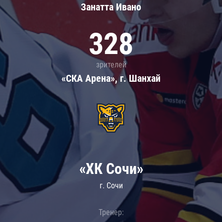
Занатта Иванo
328
зрителей
«СКА Арена», г. Шанхай
«ХК Сочи»
г. Сочи
Тренер: