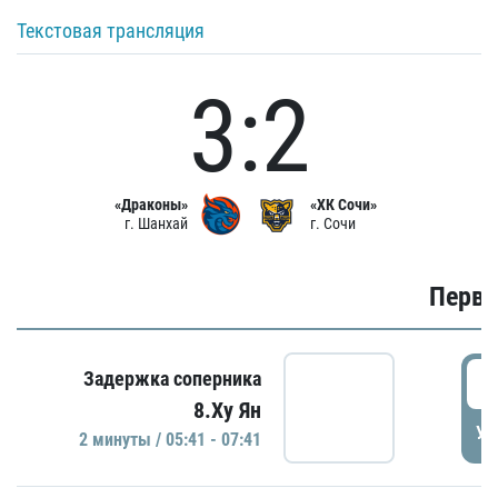
Текстовая трансляция
3:2
«Драконы»
«ХК Сочи»
г. Шанхай
г. Сочи
Первы
0
Задержка соперника
8.Ху Ян
УД
2 минуты / 05:41 - 07:41