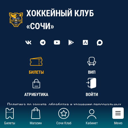
ХОККЕЙНЫЙ КЛУБ
«СОЧИ»
БИЛЕТЫ
ВИП
АТРИБУТИКА
ВОЙТИ
Политика по защите, обработке и хранению персональных
данных
Билеты
Магазин
Сочи Клаб
Кабинет
Меню
АНО «СК «Кубань-Регион», ОГРН 1142300002349,