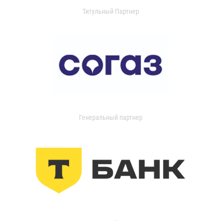
Титульный Партнер
Генеральный партнер