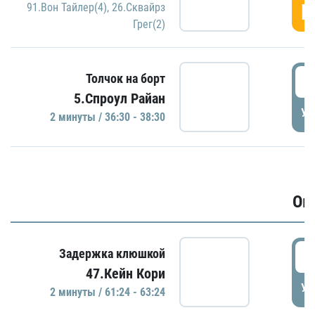
Г
91.Вон Тайлер(4)
,
26.Сквайрз
Грег(2)
3
Толчок на борт
5.Спроул Райан
УД
2 минуты / 36:30 - 38:30
Ов
6
Задержка клюшкой
47.Кейн Кори
УД
2 минуты / 61:24 - 63:24