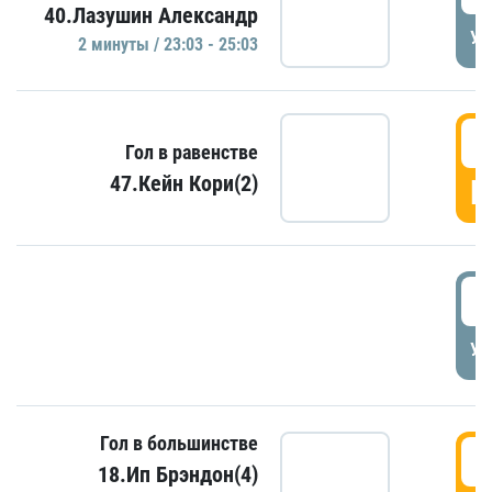
40.Лазушин Александр
УД
2 минуты / 23:03 - 25:03
2
Гол в равенстве
47.Кейн Кори(2)
Г
3
УД
Гол в большинстве
3
18.Ип Брэндон(4)