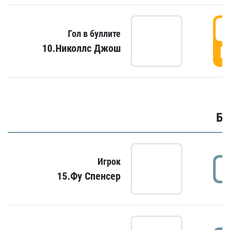
6
Гол в буллите
10.Николлс Джош
Г
Бу
Игрок
15.Фу Спенсер