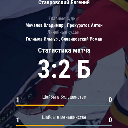
Ставровский Евгений
Главные судьи:
Мочалов Владимир , Прокуратов Антон
Линейные судьи:
Галимов Ильнур , Славиковский Роман
Статистика матча
3:2 Б
Шайбы в большинстве
1
0
Шайбы в меньшинстве
1
0