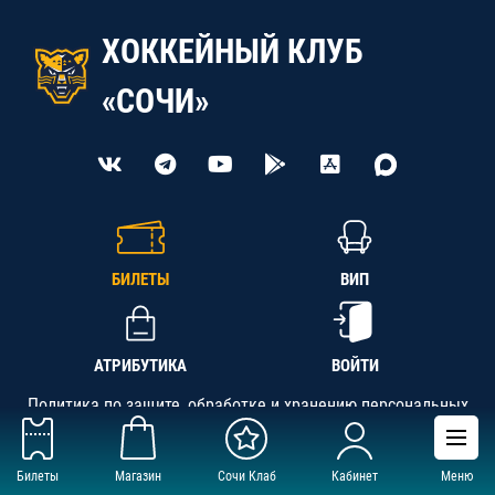
ХОККЕЙНЫЙ КЛУБ
«СОЧИ»
БИЛЕТЫ
ВИП
АТРИБУТИКА
ВОЙТИ
Политика по защите, обработке и хранению персональных
данных
Билеты
Магазин
Сочи Клаб
Кабинет
Меню
АНО «СК «Кубань-Регион», ОГРН 1142300002349,