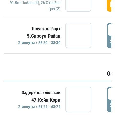
Г
91.Вон Тайлер(4)
,
26.Сквайрз
Грег(2)
3
Толчок на борт
5.Спроул Райан
УД
2 минуты / 36:30 - 38:30
Ов
6
Задержка клюшкой
47.Кейн Кори
УД
2 минуты / 61:24 - 63:24