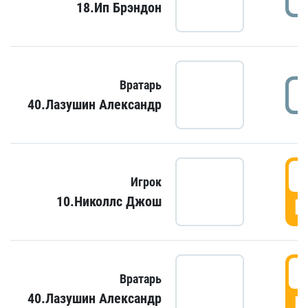
18.Ип Брэндон
Вратарь
40.Лазушин Александр
Игрок
10.Николлс Джош
Г
Вратарь
40.Лазушин Александр
Г