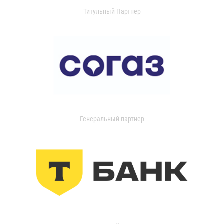
Титульный Партнер
Генеральный партнер