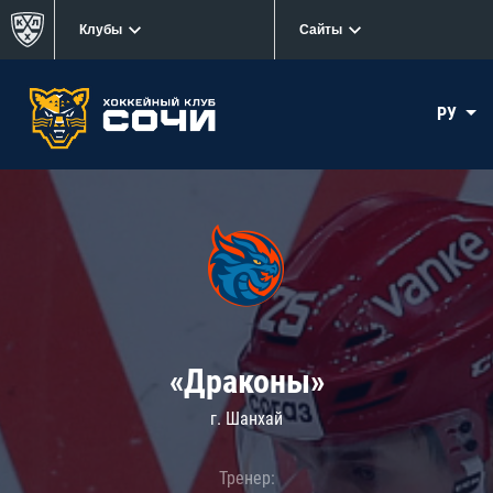
Клубы
Сайты
РУ
«Драконы»
г. Шанхай
Тренер: