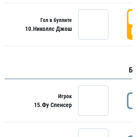
6
Гол в буллите
10.Николлс Джош
Г
Бу
Игрок
15.Фу Спенсер