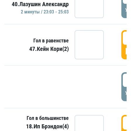
40.Лазушин Александр
УД
2 минуты / 23:03 - 25:03
2
Гол в равенстве
47.Кейн Кори(2)
Г
3
УД
Гол в большинстве
3
18.Ип Брэндон(4)