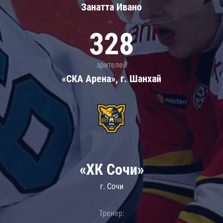
Занатта Иванo
328
зрителей
«СКА Арена», г. Шанхай
«ХК Сочи»
г. Сочи
Тренер: