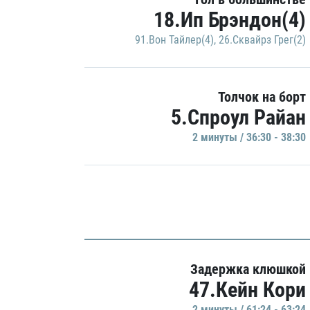
18.Ип Брэндон(4)
91.Вон Тайлер(4)
,
26.Сквайрз Грег(2)
Толчок на борт
5.Спроул Райан
2 минуты / 36:30 - 38:30
Задержка клюшкой
47.Кейн Кори
2 минуты / 61:24 - 63:24