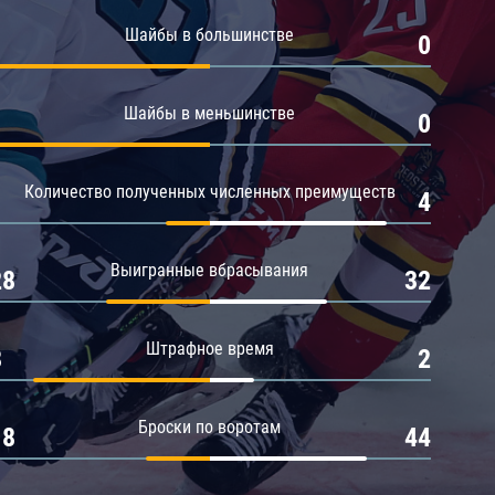
Амур
Шайбы в большинстве
1
0
Барыс
Салават Юлаев
Шайбы в меньшинстве
1
0
Сибирь
Количество полученных численных преимуществ
1
4
Выигранные вбрасывания
28
32
Штрафное время
8
2
Броски по воротам
18
44