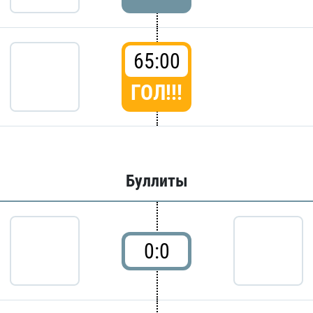
65:00
ГОЛ!!!
Буллиты
0:0