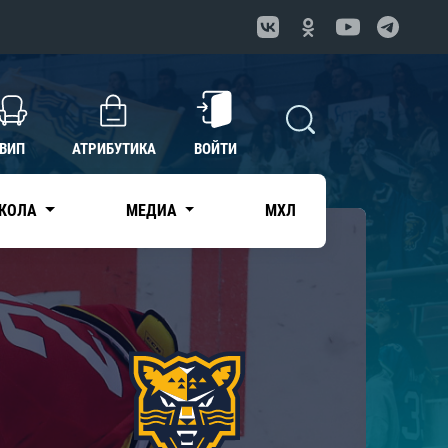
ВИП
АТРИБУТИКА
ВОЙТИ
КОЛА
МЕДИА
МХЛ