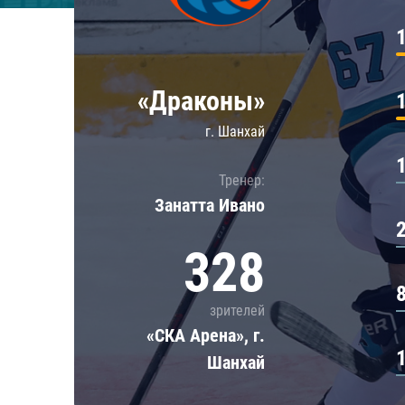
Локомотив
Северсталь
ЦСКА
«Драконы»
Шанхайские Драконы
г. Шанхай
Тренер:
Занатта Иванo
328
зрителей
«СКА Арена», г.
Шанхай