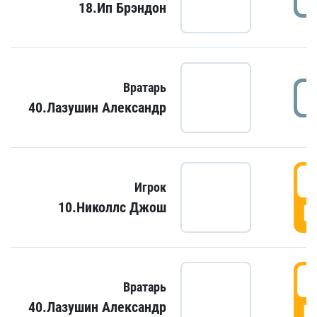
18.Ип Брэндон
Вратарь
40.Лазушин Александр
Игрок
10.Николлс Джош
Г
Вратарь
40.Лазушин Александр
Г