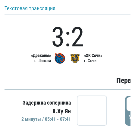
Текстовая трансляция
3:2
«Драконы»
«ХК Сочи»
г. Шанхай
г. Сочи
Первы
0
Задержка соперника
8.Ху Ян
УД
2 минуты / 05:41 - 07:41