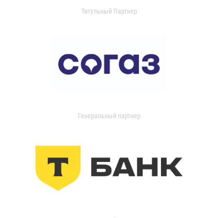
Титульный Партнер
Генеральный партнер