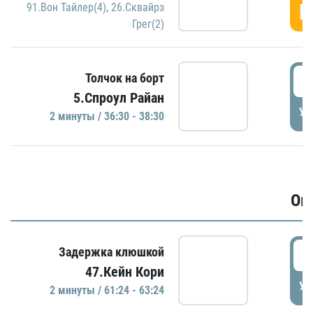
Г
91.Вон Тайлер(4)
,
26.Сквайрз
Грег(2)
3
Толчок на борт
5.Спроул Райан
УД
2 минуты / 36:30 - 38:30
Ов
6
Задержка клюшкой
47.Кейн Кори
УД
2 минуты / 61:24 - 63:24