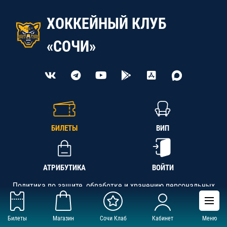
ХОККЕЙНЫЙ КЛУБ
«СОЧИ»
БИЛЕТЫ
ВИП
АТРИБУТИКА
ВОЙТИ
Политика по защите, обработке и хранению персональных
данных
Билеты
Магазин
Сочи Клаб
Кабинет
Меню
АНО «СК «Кубань-Регион», ОГРН 1142300002349,