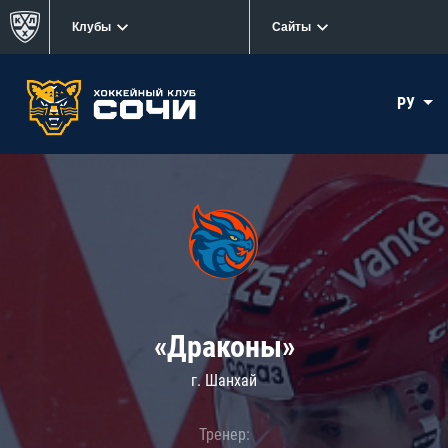
Клубы
Сайты
РУ
«Драконы»
г. Шанхай
Тренер: