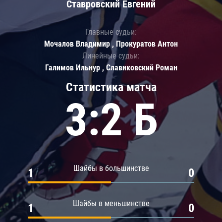
Ставровский Евгений
Главные судьи:
Мочалов Владимир , Прокуратов Антон
Линейные судьи:
Галимов Ильнур , Славиковский Роман
Статистика матча
3:2 Б
Шайбы в большинстве
1
0
Шайбы в меньшинстве
1
0