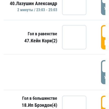
40.Лазушин Александр
УД
2 минуты / 23:03 - 25:03
2
Гол в равенстве
47.Кейн Кори(2)
Г
3
УД
Гол в большинстве
3
18.Ип Брэндон(4)