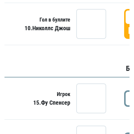
6
Гол в буллите
10.Николлс Джош
Г
Бу
Игрок
15.Фу Спенсер