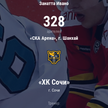
Занатта Иванo
328
зрителей
«СКА Арена», г. Шанхай
«ХК Сочи»
г. Сочи
Тренер: