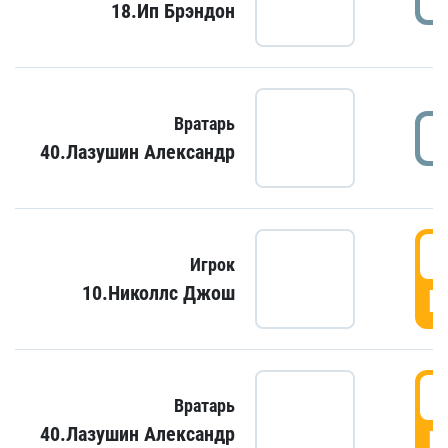
18.Ип Брэндон
Вратарь
40.Лазушин Александр
Игрок
10.Николлс Джош
Г
Вратарь
40.Лазушин Александр
Г