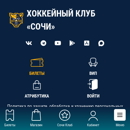
ХОККЕЙНЫЙ КЛУБ
«СОЧИ»
БИЛЕТЫ
ВИП
АТРИБУТИКА
ВОЙТИ
Политика по защите, обработке и хранению персональных
данных
Билеты
Магазин
Сочи Клаб
Кабинет
Меню
АНО «СК «Кубань-Регион», ОГРН 1142300002349,