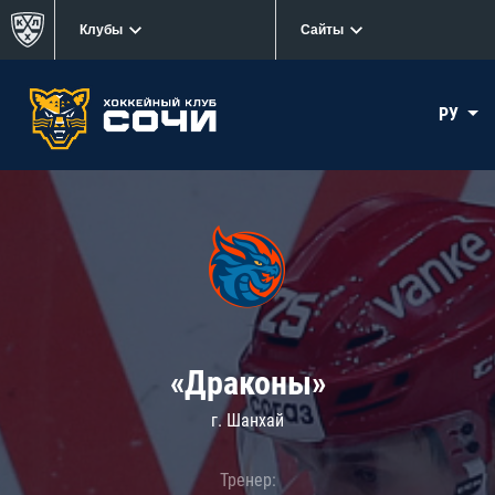
Клубы
Сайты
РУ
«Драконы»
г. Шанхай
Тренер: