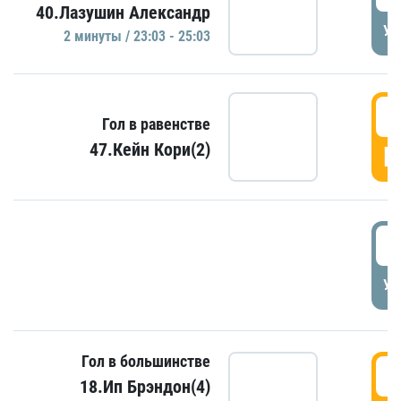
40.Лазушин Александр
УД
2 минуты / 23:03 - 25:03
2
Гол в равенстве
47.Кейн Кори(2)
Г
3
УД
Гол в большинстве
3
18.Ип Брэндон(4)