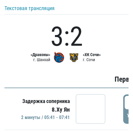
Текстовая трансляция
3:2
«Драконы»
«ХК Сочи»
г. Шанхай
г. Сочи
Первы
0
Задержка соперника
8.Ху Ян
УД
2 минуты / 05:41 - 07:41