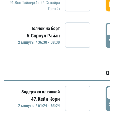
Г
91.Вон Тайлер(4)
,
26.Сквайрз
Грег(2)
3
Толчок на борт
5.Спроул Райан
УД
2 минуты / 36:30 - 38:30
Ов
6
Задержка клюшкой
47.Кейн Кори
УД
2 минуты / 61:24 - 63:24