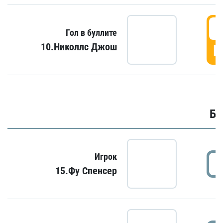
6
Гол в буллите
10.Николлс Джош
Г
Бу
Игрок
15.Фу Спенсер