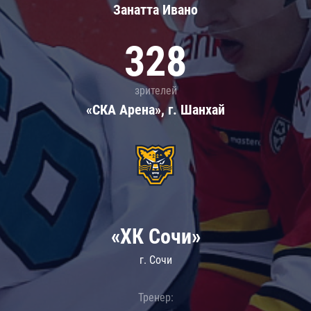
Занатта Иванo
328
зрителей
«СКА Арена», г. Шанхай
«ХК Сочи»
г. Сочи
Тренер: