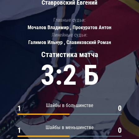
Ставровский Евгений
Главные судьи:
Мочалов Владимир , Прокуратов Антон
Линейные судьи:
Галимов Ильнур , Славиковский Роман
Статистика матча
3:2 Б
Шайбы в большинстве
1
0
Шайбы в меньшинстве
1
0