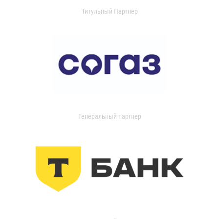
Титульный Партнер
Генеральный партнер