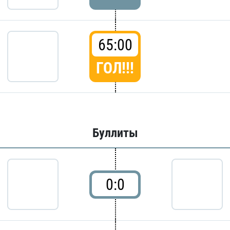
65:00
ГОЛ!!!
Буллиты
0:0