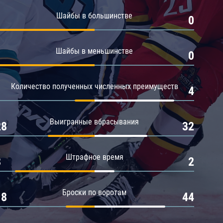
Амур
Шайбы в большинстве
1
0
Барыс
Салават Юлаев
Шайбы в меньшинстве
1
0
Сибирь
Количество полученных численных преимуществ
1
4
Выигранные вбрасывания
28
32
Штрафное время
8
2
Броски по воротам
18
44