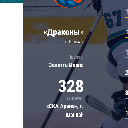
Локомотив
Северсталь
ЦСКА
«Драконы»
Шанхайские Драконы
г. Шанхай
Тренер:
Занатта Иванo
328
зрителей
«СКА Арена», г.
Шанхай