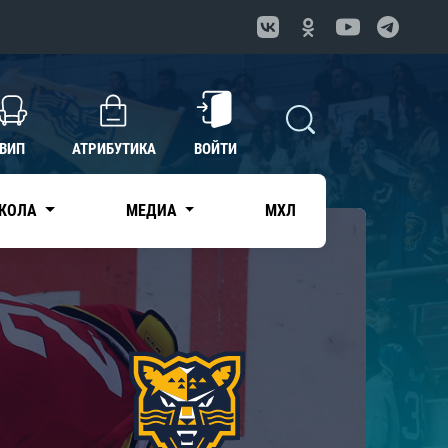
ВИП
АТРИБУТИКА
ВОЙТИ
КОЛА
МЕДИА
МХЛ