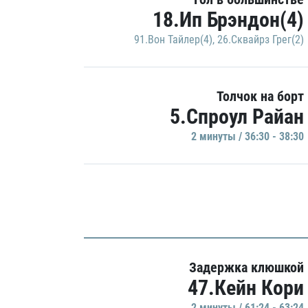
18.Ип Брэндон(4)
91.Вон Тайлер(4)
,
26.Сквайрз Грег(2)
Толчок на борт
5.Спроул Райан
2 минуты / 36:30 - 38:30
Задержка клюшкой
47.Кейн Кори
2 минуты / 61:24 - 63:24