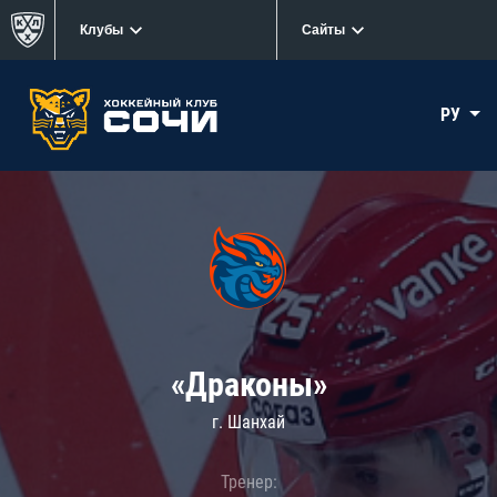
Клубы
Сайты
РУ
«Драконы»
г. Шанхай
Тренер: