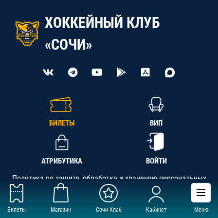
ХОККЕЙНЫЙ КЛУБ
«СОЧИ»
БИЛЕТЫ
ВИП
АТРИБУТИКА
ВОЙТИ
Политика по защите, обработке и хранению персональных
данных
Билеты
Магазин
Сочи Клаб
Кабинет
Меню
АНО «СК «Кубань-Регион», ОГРН 1142300002349,