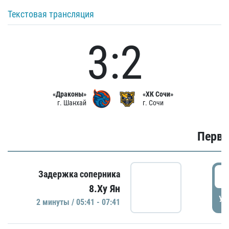
Текстовая трансляция
3:2
«Драконы»
«ХК Сочи»
г. Шанхай
г. Сочи
Первы
0
Задержка соперника
8.Ху Ян
УД
2 минуты / 05:41 - 07:41