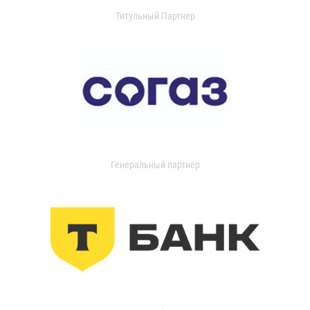
Титульный Партнер
Генеральный партнер