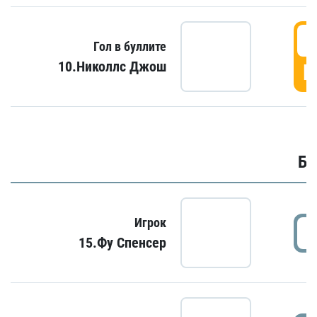
6
Гол в буллите
10.Николлс Джош
Г
Бу
Игрок
15.Фу Спенсер