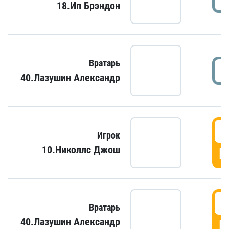
18.Ип Брэндон
Вратарь
40.Лазушин Александр
Игрок
10.Николлс Джош
Г
Вратарь
40.Лазушин Александр
Г