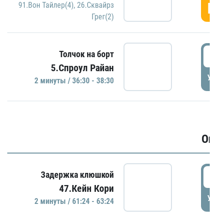
Г
91.Вон Тайлер(4)
,
26.Сквайрз
Грег(2)
3
Толчок на борт
5.Спроул Райан
УД
2 минуты / 36:30 - 38:30
Ов
6
Задержка клюшкой
47.Кейн Кори
УД
2 минуты / 61:24 - 63:24