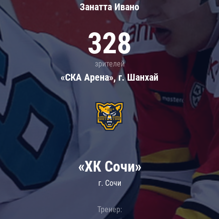
Занатта Иванo
328
зрителей
«СКА Арена», г. Шанхай
«ХК Сочи»
г. Сочи
Тренер: