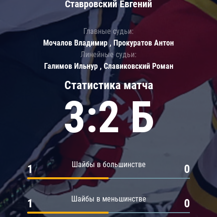
Ставровский Евгений
Главные судьи:
Мочалов Владимир , Прокуратов Антон
Линейные судьи:
Галимов Ильнур , Славиковский Роман
Статистика матча
3:2 Б
Шайбы в большинстве
1
0
Шайбы в меньшинстве
1
0