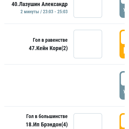
40.Лазушин Александр
УД
2 минуты / 23:03 - 25:03
2
Гол в равенстве
47.Кейн Кори(2)
Г
3
УД
Гол в большинстве
3
18.Ип Брэндон(4)