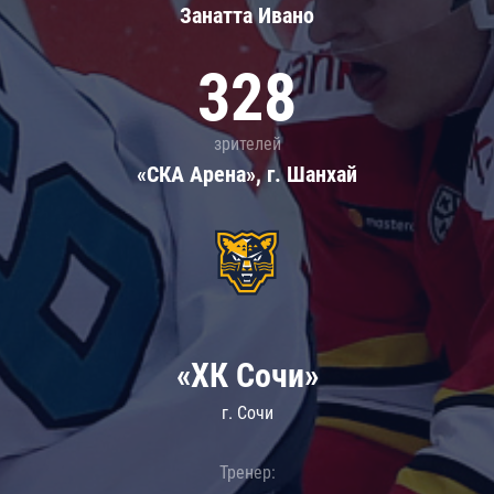
Занатта Иванo
328
зрителей
«СКА Арена», г. Шанхай
«ХК Сочи»
г. Сочи
Тренер: