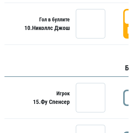
6
Гол в буллите
10.Николлс Джош
Г
Бу
Игрок
15.Фу Спенсер