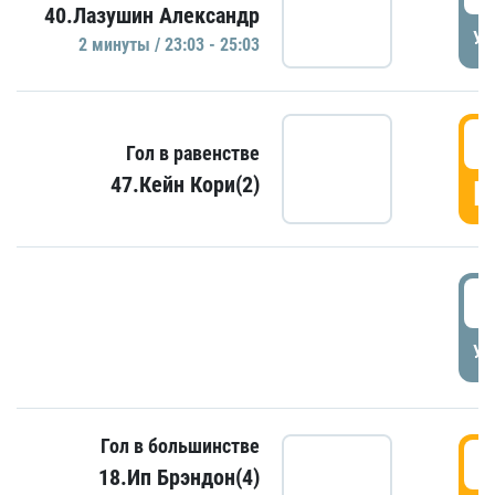
40.Лазушин Александр
УД
2 минуты / 23:03 - 25:03
2
Гол в равенстве
47.Кейн Кори(2)
Г
3
УД
Гол в большинстве
3
18.Ип Брэндон(4)