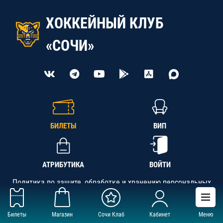
ХОККЕЙНЫЙ КЛУБ
«СОЧИ»
БИЛЕТЫ
ВИП
АТРИБУТИКА
ВОЙТИ
Политика по защите, обработке и хранению персональных
данных
Билеты
Магазин
Сочи Клаб
Кабинет
Меню
АНО «СК «Кубань-Регион», ОГРН 1142300002349,