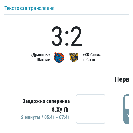
Текстовая трансляция
3:2
«Драконы»
«ХК Сочи»
г. Шанхай
г. Сочи
Первы
0
Задержка соперника
8.Ху Ян
УД
2 минуты / 05:41 - 07:41