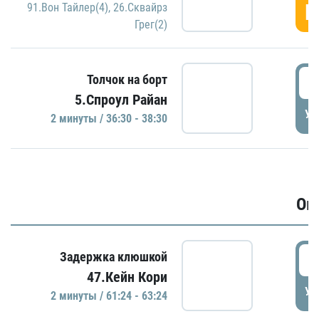
Г
91.Вон Тайлер(4)
,
26.Сквайрз
Грег(2)
3
Толчок на борт
5.Спроул Райан
УД
2 минуты / 36:30 - 38:30
Ов
6
Задержка клюшкой
47.Кейн Кори
УД
2 минуты / 61:24 - 63:24