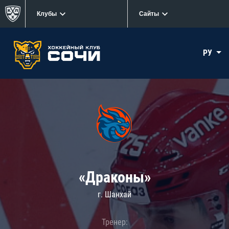
Клубы
Сайты
РУ
«Драконы»
г. Шанхай
Тренер: