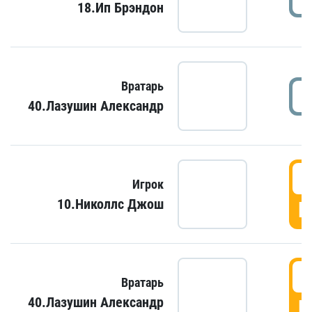
18.Ип Брэндон
Вратарь
40.Лазушин Александр
Игрок
10.Николлс Джош
Г
Вратарь
40.Лазушин Александр
Г