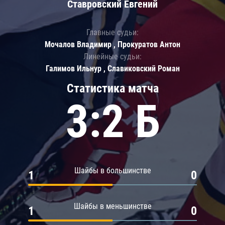
Ставровский Евгений
Главные судьи:
Мочалов Владимир , Прокуратов Антон
Линейные судьи:
Галимов Ильнур , Славиковский Роман
Статистика матча
3:2 Б
Шайбы в большинстве
1
0
Шайбы в меньшинстве
1
0