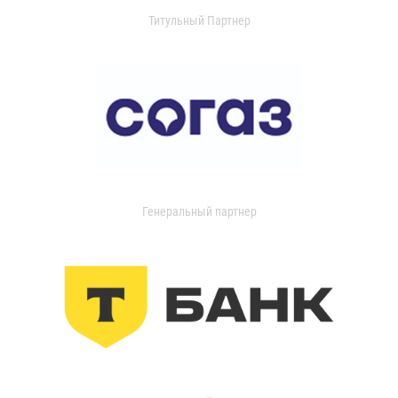
Титульный Партнер
Генеральный партнер