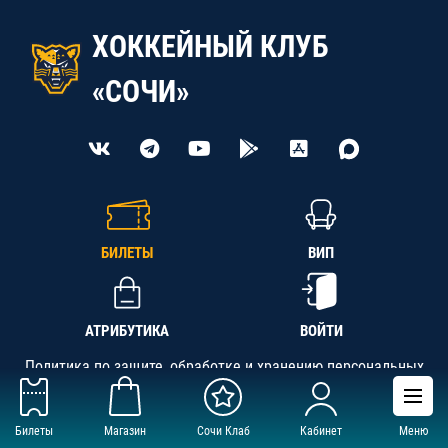
ХОККЕЙНЫЙ КЛУБ
«СОЧИ»
БИЛЕТЫ
ВИП
АТРИБУТИКА
ВОЙТИ
Политика по защите, обработке и хранению персональных
данных
Билеты
Магазин
Сочи Клаб
Кабинет
Меню
АНО «СК «Кубань-Регион», ОГРН 1142300002349,