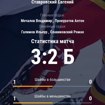
Ставровский Евгений
Главные судьи:
Мочалов Владимир , Прокуратов Антон
Линейные судьи:
Галимов Ильнур , Славиковский Роман
Статистика матча
3:2 Б
Шайбы в большинстве
1
0
Шайбы в меньшинстве
1
0