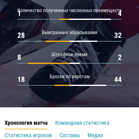
Количество полученных численных преимуществ
1
4
Выигранные вбрасывания
28
32
Штрафное время
8
2
Броски по воротам
18
44
Хронология матча
Командная статистика
Статистика игроков
Составы
Медиа