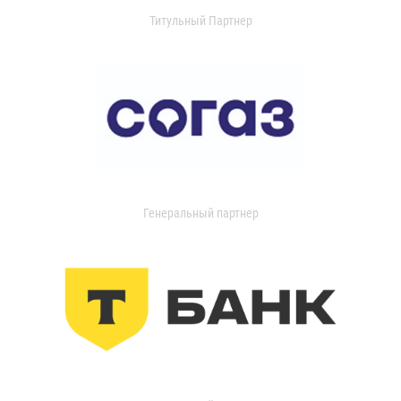
Титульный Партнер
Генеральный партнер