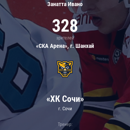
Занатта Иванo
328
зрителей
«СКА Арена», г. Шанхай
«ХК Сочи»
г. Сочи
Тренер: