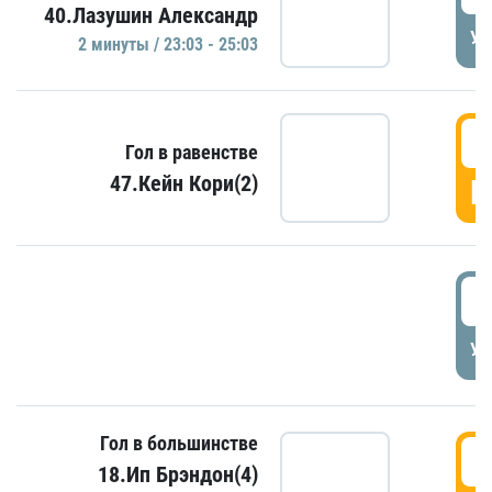
40.Лазушин Александр
УД
2 минуты / 23:03 - 25:03
2
Гол в равенстве
47.Кейн Кори(2)
Г
3
УД
Гол в большинстве
3
18.Ип Брэндон(4)