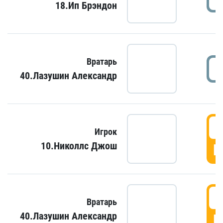
18.Ип Брэндон
Вратарь
40.Лазушин Александр
Игрок
10.Николлс Джош
Г
Вратарь
40.Лазушин Александр
Г