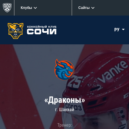
Клубы
Сайты
РУ
«Драконы»
г. Шанхай
Тренер: