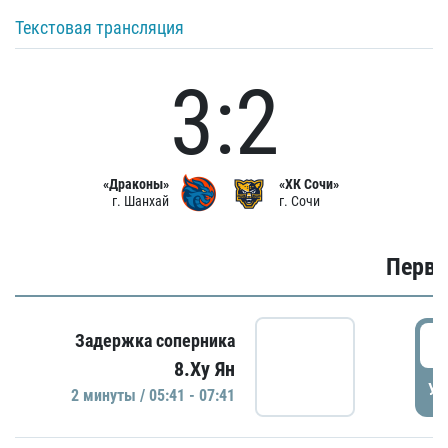
Текстовая трансляция
3:2
«Драконы»
«ХК Сочи»
г. Шанхай
г. Сочи
Первы
0
Задержка соперника
8.Ху Ян
УД
2 минуты / 05:41 - 07:41