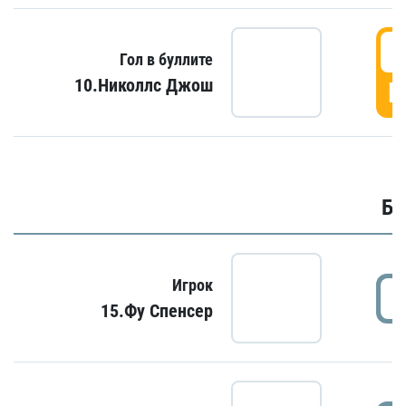
6
Гол в буллите
10.Николлс Джош
Г
Бу
Игрок
15.Фу Спенсер