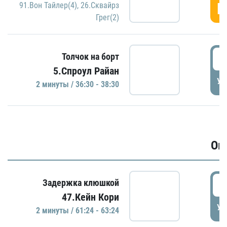
Г
91.Вон Тайлер(4)
,
26.Сквайрз
Грег(2)
3
Толчок на борт
5.Спроул Райан
УД
2 минуты / 36:30 - 38:30
Ов
6
Задержка клюшкой
47.Кейн Кори
УД
2 минуты / 61:24 - 63:24