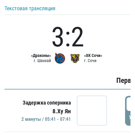
Текстовая трансляция
3:2
«Драконы»
«ХК Сочи»
г. Шанхай
г. Сочи
Первы
0
Задержка соперника
8.Ху Ян
УД
2 минуты / 05:41 - 07:41