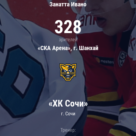
Занатта Иванo
328
зрителей
«СКА Арена», г. Шанхай
«ХК Сочи»
г. Сочи
Тренер: