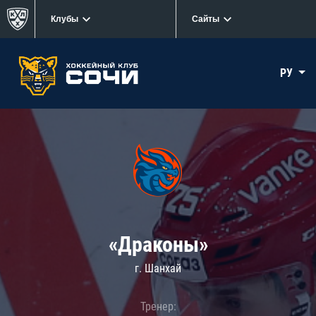
Клубы
Сайты
РУ
«Драконы»
г. Шанхай
Тренер: