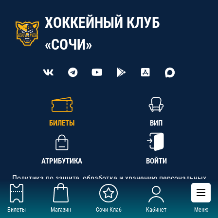
ХОККЕЙНЫЙ КЛУБ
«СОЧИ»
БИЛЕТЫ
ВИП
АТРИБУТИКА
ВОЙТИ
Политика по защите, обработке и хранению персональных
данных
Билеты
Магазин
Сочи Клаб
Кабинет
Меню
АНО «СК «Кубань-Регион», ОГРН 1142300002349,