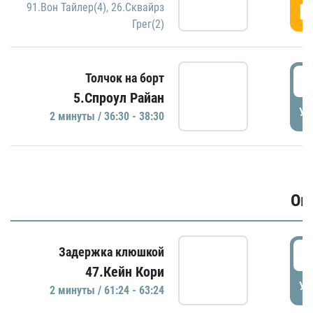
Г
91.Вон Тайлер(4)
,
26.Сквайрз
Грег(2)
3
Толчок на борт
5.Спроул Райан
УД
2 минуты / 36:30 - 38:30
Ов
6
Задержка клюшкой
47.Кейн Кори
УД
2 минуты / 61:24 - 63:24