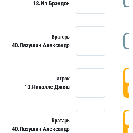
18.Ип Брэндон
Вратарь
40.Лазушин Александр
Игрок
10.Николлс Джош
Г
Вратарь
40.Лазушин Александр
Г