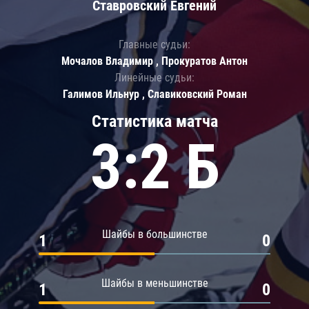
Ставровский Евгений
Главные судьи:
Мочалов Владимир , Прокуратов Антон
Линейные судьи:
Галимов Ильнур , Славиковский Роман
Статистика матча
3:2 Б
Шайбы в большинстве
1
0
Шайбы в меньшинстве
1
0