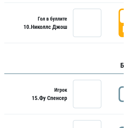
6
Гол в буллите
10.Николлс Джош
Г
Бу
Игрок
15.Фу Спенсер