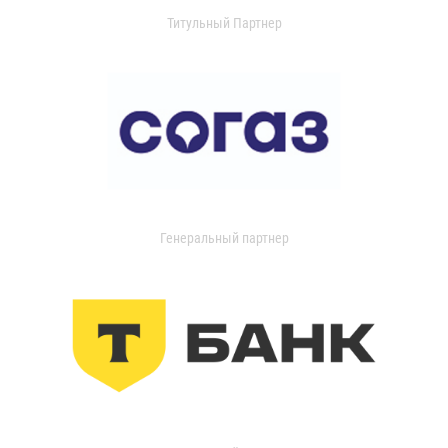
Титульный Партнер
Генеральный партнер