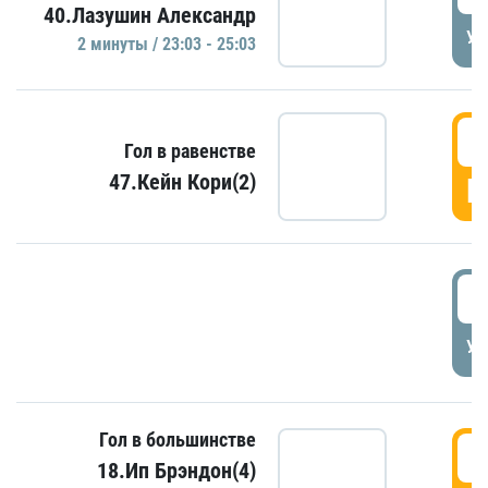
40.Лазушин Александр
УД
2 минуты / 23:03 - 25:03
2
Гол в равенстве
47.Кейн Кори(2)
Г
3
УД
Гол в большинстве
3
18.Ип Брэндон(4)