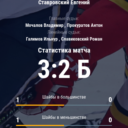
Ставровский Евгений
Главные судьи:
Мочалов Владимир , Прокуратов Антон
Линейные судьи:
Галимов Ильнур , Славиковский Роман
Статистика матча
3:2 Б
Шайбы в большинстве
1
0
Шайбы в меньшинстве
1
0