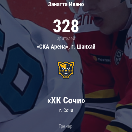
Занатта Иванo
328
зрителей
«СКА Арена», г. Шанхай
«ХК Сочи»
г. Сочи
Тренер: