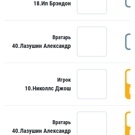
18.Ип Брэндон
Вратарь
40.Лазушин Александр
Игрок
10.Николлс Джош
Г
Вратарь
40.Лазушин Александр
Г