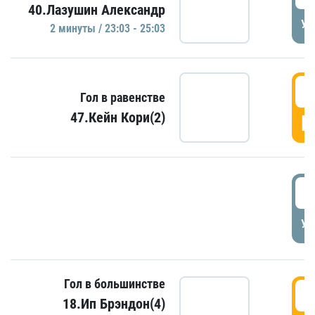
40.Лазушин Александр
УД
2 минуты / 23:03 - 25:03
2
Гол в равенстве
47.Кейн Кори(2)
Г
3
УД
Гол в большинстве
3
18.Ип Брэндон(4)