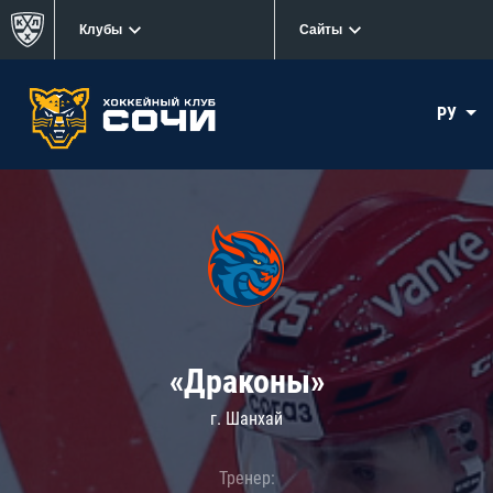
Клубы
Сайты
РУ
«Драконы»
г. Шанхай
Тренер: