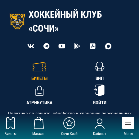
ХОККЕЙНЫЙ КЛУБ
«СОЧИ»
БИЛЕТЫ
ВИП
АТРИБУТИКА
ВОЙТИ
Политика по защите, обработке и хранению персональных
данных
Билеты
Магазин
Сочи Клаб
Кабинет
Меню
АНО «СК «Кубань-Регион», ОГРН 1142300002349,