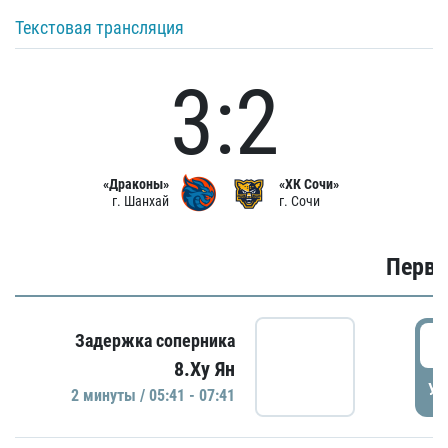
Текстовая трансляция
3:2
«Драконы»
«ХК Сочи»
г. Шанхай
г. Сочи
Первы
0
Задержка соперника
8.Ху Ян
УД
2 минуты / 05:41 - 07:41