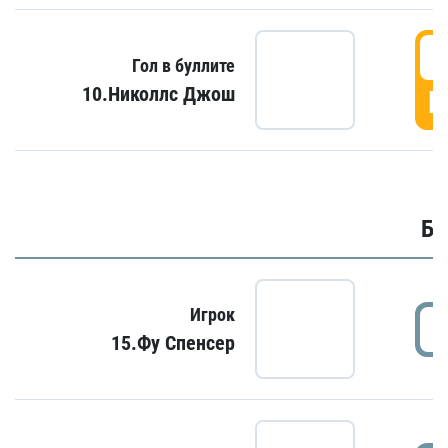
6
Гол в буллите
10.Николлс Джош
Г
Бу
Игрок
15.Фу Спенсер