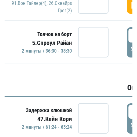
Г
91.Вон Тайлер(4)
,
26.Сквайрз
Грег(2)
3
Толчок на борт
5.Спроул Райан
УД
2 минуты / 36:30 - 38:30
Ов
6
Задержка клюшкой
47.Кейн Кори
УД
2 минуты / 61:24 - 63:24