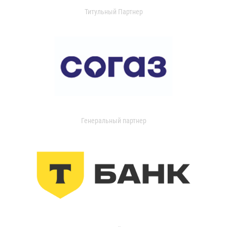
Титульный Партнер
Генеральный партнер