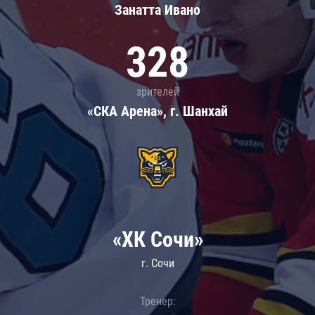
Занатта Иванo
328
зрителей
«СКА Арена», г. Шанхай
«ХК Сочи»
г. Сочи
Тренер: