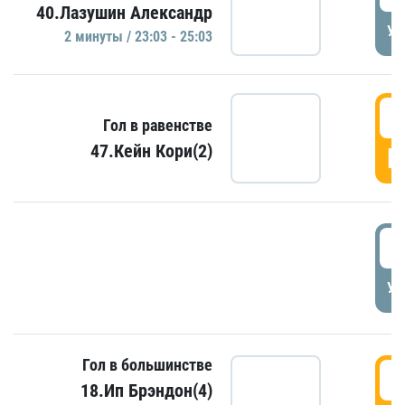
40.Лазушин Александр
УД
2 минуты / 23:03 - 25:03
2
Гол в равенстве
47.Кейн Кори(2)
Г
3
УД
Гол в большинстве
3
18.Ип Брэндон(4)