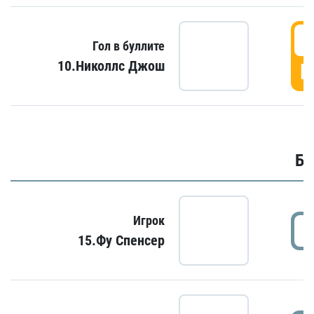
6
Гол в буллите
10.Николлс Джош
Г
Бу
Игрок
15.Фу Спенсер