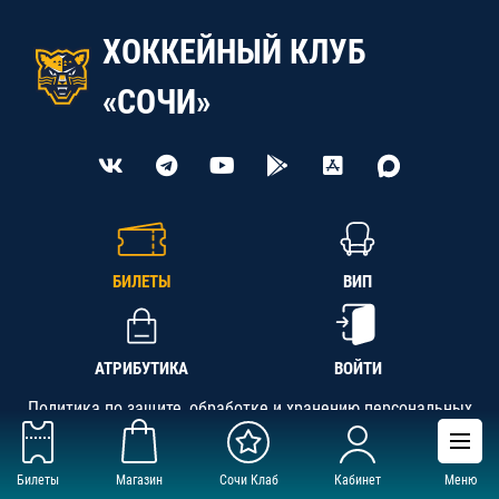
ХОККЕЙНЫЙ КЛУБ
«СОЧИ»
БИЛЕТЫ
ВИП
АТРИБУТИКА
ВОЙТИ
Политика по защите, обработке и хранению персональных
данных
Билеты
Магазин
Сочи Клаб
Кабинет
Меню
АНО «СК «Кубань-Регион», ОГРН 1142300002349,