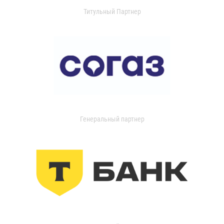
Титульный Партнер
Генеральный партнер