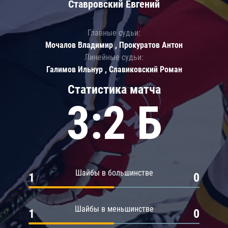
Ставровский Евгений
Главные судьи:
Мочалов Владимир , Прокуратов Антон
Линейные судьи:
Галимов Ильнур , Славиковский Роман
Статистика матча
3:2 Б
Шайбы в большинстве
1
0
Шайбы в меньшинстве
1
0