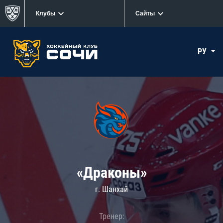
Клубы
Сайты
РУ
«Драконы»
г. Шанхай
Тренер: