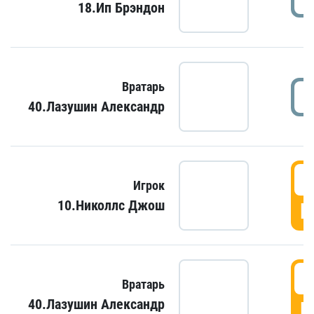
18.Ип Брэндон
Вратарь
40.Лазушин Александр
Игрок
10.Николлс Джош
Г
Вратарь
40.Лазушин Александр
Г