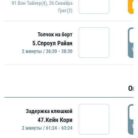
Г
91.Вон Тайлер(4)
,
26.Сквайрз
Грег(2)
3
Толчок на борт
5.Спроул Райан
УД
2 минуты / 36:30 - 38:30
Ов
6
Задержка клюшкой
47.Кейн Кори
УД
2 минуты / 61:24 - 63:24