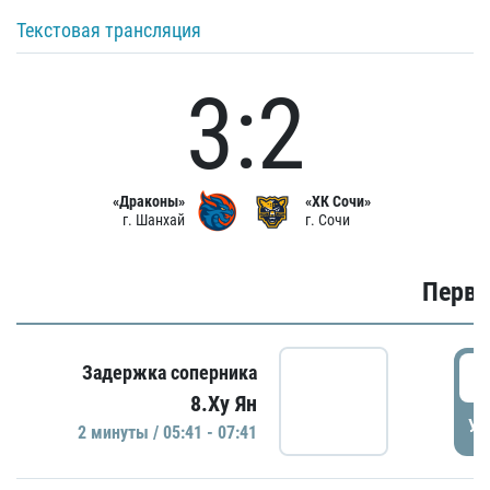
Текстовая трансляция
3:2
«Драконы»
«ХК Сочи»
г. Шанхай
г. Сочи
Первы
0
Задержка соперника
8.Ху Ян
УД
2 минуты / 05:41 - 07:41