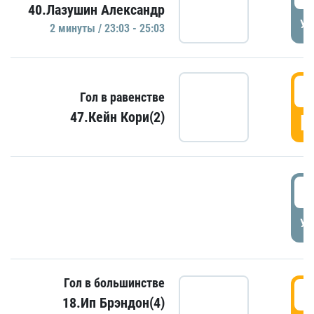
40.Лазушин Александр
УД
2 минуты / 23:03 - 25:03
2
Гол в равенстве
47.Кейн Кори(2)
Г
3
УД
Гол в большинстве
3
18.Ип Брэндон(4)