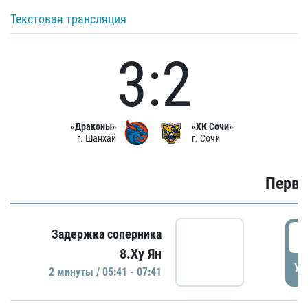
Текстовая трансляция
3:2
«Драконы»
«ХК Сочи»
г. Шанхай
г. Сочи
Первы
0
Задержка соперника
8.Ху Ян
УД
2 минуты / 05:41 - 07:41