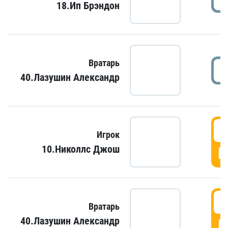
18.Ип Брэндон
Вратарь
40.Лазушин Александр
Игрок
10.Николлс Джош
Г
Вратарь
40.Лазушин Александр
Г