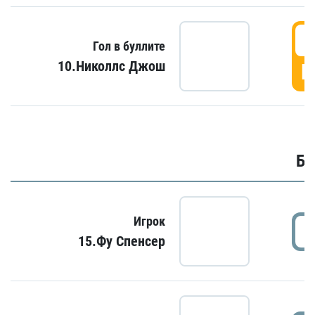
6
Гол в буллите
10.Николлс Джош
Г
Бу
Игрок
15.Фу Спенсер