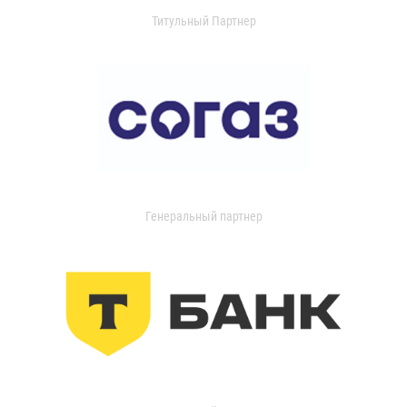
Титульный Партнер
Генеральный партнер