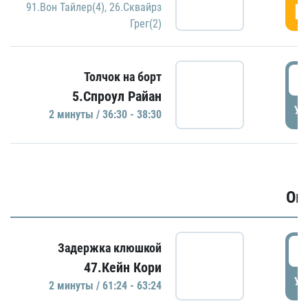
Г
91.Вон Тайлер(4)
,
26.Сквайрз
Грег(2)
3
Толчок на борт
5.Спроул Райан
УД
2 минуты / 36:30 - 38:30
Ов
6
Задержка клюшкой
47.Кейн Кори
УД
2 минуты / 61:24 - 63:24