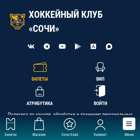
ХОККЕЙНЫЙ КЛУБ
«СОЧИ»
БИЛЕТЫ
ВИП
АТРИБУТИКА
ВОЙТИ
Политика по защите, обработке и хранению персональных
данных
Билеты
Магазин
Сочи Клаб
Кабинет
Меню
АНО «СК «Кубань-Регион», ОГРН 1142300002349,