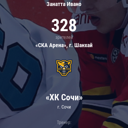
Занатта Иванo
328
зрителей
«СКА Арена», г. Шанхай
«ХК Сочи»
г. Сочи
Тренер: