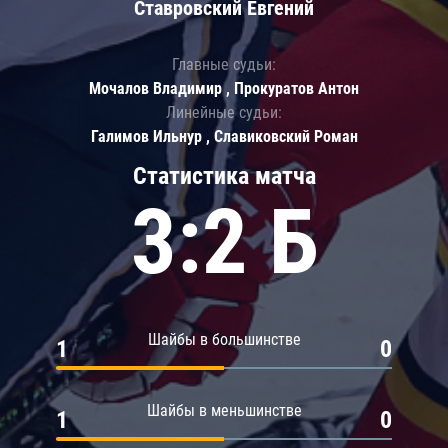
Ставровский Евгений
Главные судьи:
Мочалов Владимир , Прокуратов Антон
Линейные судьи:
Галимов Ильнур , Славиковский Роман
Статистика матча
3:2 Б
Шайбы в большинстве
1
0
Шайбы в меньшинстве
1
0