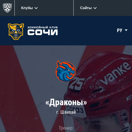
Клубы
Сайты
РУ
«Драконы»
г. Шанхай
Тренер: