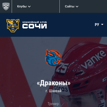
Клубы
Сайты
РУ
«Драконы»
г. Шанхай
Тренер: