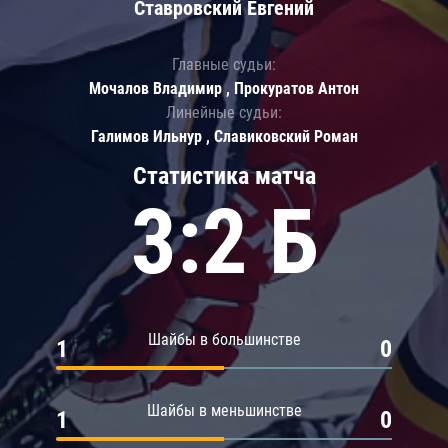
Ставровский Евгений
Главные судьи:
Мочалов Владимир , Прокуратов Антон
Линейные судьи:
Галимов Ильнур , Славиковский Роман
Статистика матча
3:2 Б
Шайбы в большинстве
1
0
Шайбы в меньшинстве
1
0