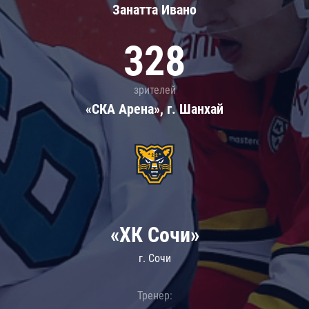
Занатта Иванo
328
зрителей
«СКА Арена», г. Шанхай
«ХК Сочи»
г. Сочи
Тренер: