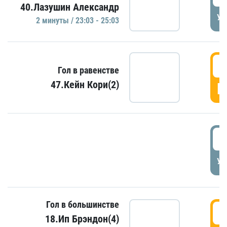
40.Лазушин Александр
УД
2 минуты / 23:03 - 25:03
2
Гол в равенстве
47.Кейн Кори(2)
Г
3
УД
Гол в большинстве
3
18.Ип Брэндон(4)