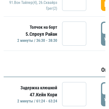
Г
91.Вон Тайлер(4)
,
26.Сквайрз
Грег(2)
3
Толчок на борт
5.Спроул Райан
УД
2 минуты / 36:30 - 38:30
Ов
6
Задержка клюшкой
47.Кейн Кори
УД
2 минуты / 61:24 - 63:24