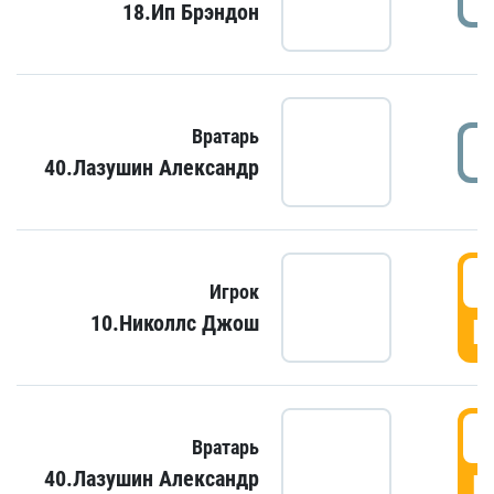
18.Ип Брэндон
Вратарь
40.Лазушин Александр
Игрок
10.Николлс Джош
Г
Вратарь
40.Лазушин Александр
Г