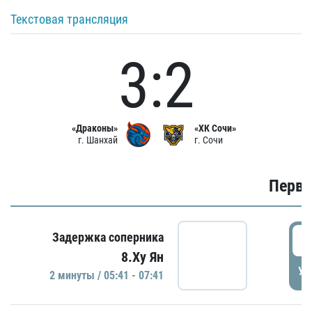
Текстовая трансляция
3:2
«Драконы»
«ХК Сочи»
г. Шанхай
г. Сочи
Первы
0
Задержка соперника
8.Ху Ян
УД
2 минуты / 05:41 - 07:41