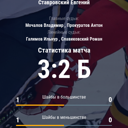
Ставровский Евгений
Главные судьи:
Мочалов Владимир , Прокуратов Антон
Линейные судьи:
Галимов Ильнур , Славиковский Роман
Статистика матча
3:2 Б
Шайбы в большинстве
1
0
Шайбы в меньшинстве
1
0