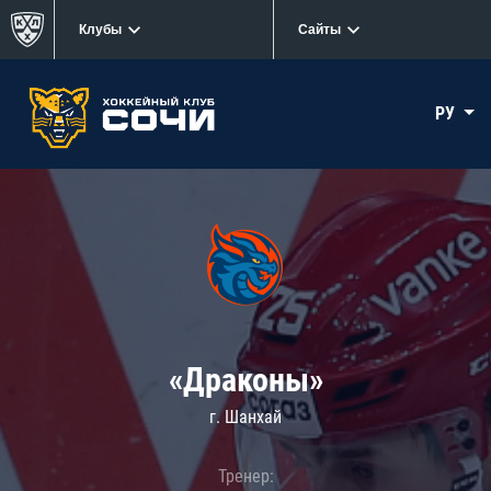
Клубы
Сайты
РУ
«Драконы»
г. Шанхай
Тренер: