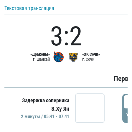
Текстовая трансляция
3:2
«Драконы»
«ХК Сочи»
г. Шанхай
г. Сочи
Первы
0
Задержка соперника
8.Ху Ян
УД
2 минуты / 05:41 - 07:41