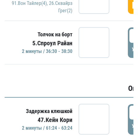
Г
91.Вон Тайлер(4)
,
26.Сквайрз
Грег(2)
3
Толчок на борт
5.Спроул Райан
УД
2 минуты / 36:30 - 38:30
Ов
6
Задержка клюшкой
47.Кейн Кори
УД
2 минуты / 61:24 - 63:24