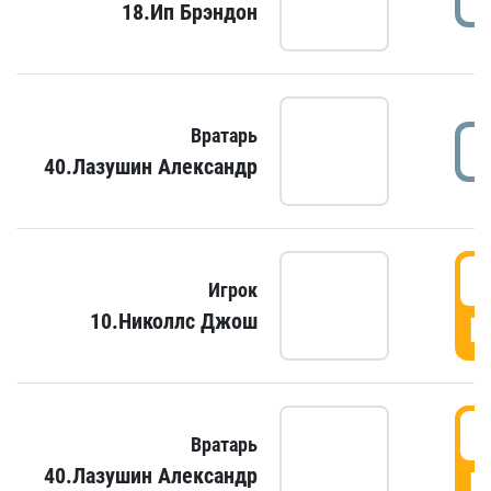
18.Ип Брэндон
Вратарь
40.Лазушин Александр
Игрок
10.Николлс Джош
Г
Вратарь
40.Лазушин Александр
Г