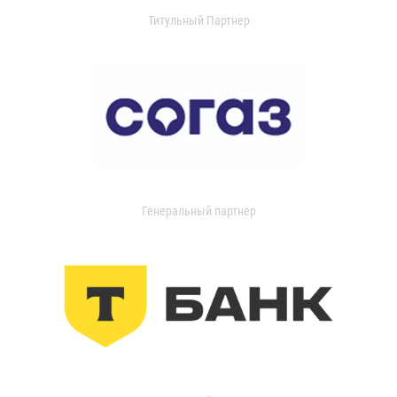
Титульный Партнер
Генеральный партнер