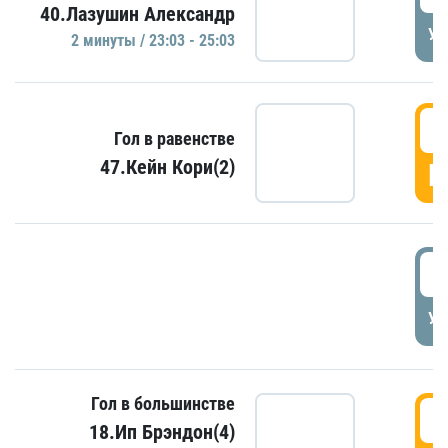
40.Лазушин Александр
УД
2 минуты / 23:03 - 25:03
2
Гол в равенстве
47.Кейн Кори(2)
Г
3
УД
Гол в большинстве
3
18.Ип Брэндон(4)