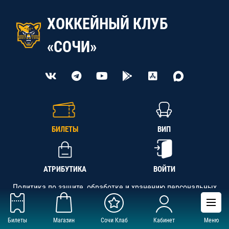
ХОККЕЙНЫЙ КЛУБ
«СОЧИ»
БИЛЕТЫ
ВИП
АТРИБУТИКА
ВОЙТИ
Политика по защите, обработке и хранению персональных
данных
Билеты
Магазин
Сочи Клаб
Кабинет
Меню
АНО «СК «Кубань-Регион», ОГРН 1142300002349,