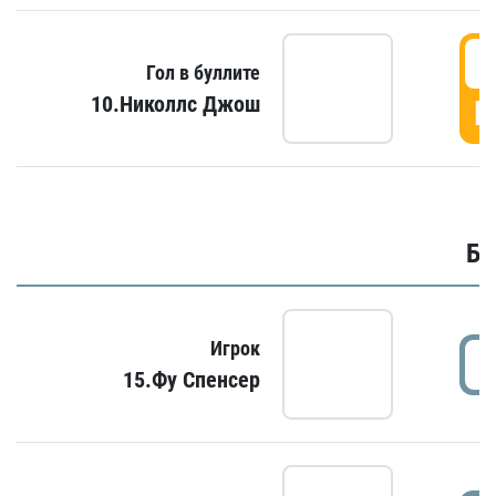
6
Гол в буллите
10.Николлс Джош
Г
Бу
Игрок
15.Фу Спенсер