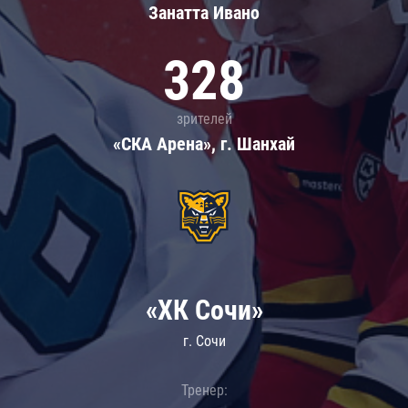
Занатта Иванo
328
зрителей
«СКА Арена», г. Шанхай
«ХК Сочи»
г. Сочи
Тренер: