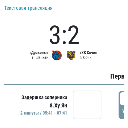
Текстовая трансляция
3:2
«Драконы»
«ХК Сочи»
г. Шанхай
г. Сочи
Первы
0
Задержка соперника
8.Ху Ян
УД
2 минуты / 05:41 - 07:41