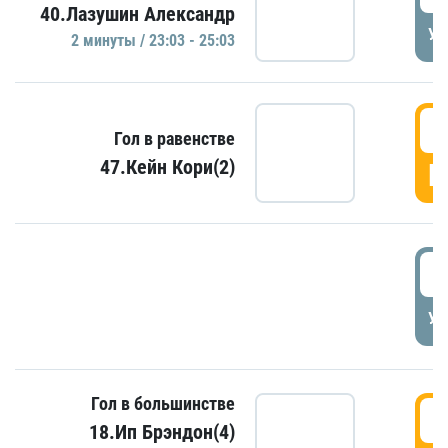
40.Лазушин Александр
УД
2 минуты / 23:03 - 25:03
2
Гол в равенстве
47.Кейн Кори(2)
Г
3
УД
Гол в большинстве
3
18.Ип Брэндон(4)