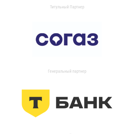
Титульный Партнер
Генеральный партнер