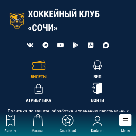
ХОККЕЙНЫЙ КЛУБ
«СОЧИ»
БИЛЕТЫ
ВИП
АТРИБУТИКА
ВОЙТИ
Политика по защите, обработке и хранению персональных
данных
Билеты
Магазин
Сочи Клаб
Кабинет
Меню
АНО «СК «Кубань-Регион», ОГРН 1142300002349,