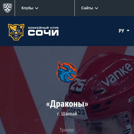
Клубы
Сайты
РУ
«Драконы»
г. Шанхай
Тренер: