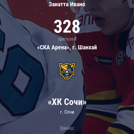
Занатта Иванo
328
зрителей
«СКА Арена», г. Шанхай
«ХК Сочи»
г. Сочи
Тренер: