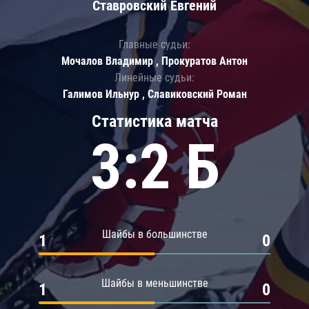
Ставровский Евгений
Главные судьи:
Мочалов Владимир , Прокуратов Антон
Линейные судьи:
Галимов Ильнур , Славиковский Роман
Статистика матча
3:2 Б
Шайбы в большинстве
1
0
Шайбы в меньшинстве
1
0