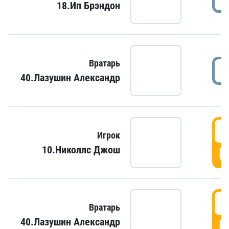
18.Ип Брэндон
Вратарь
40.Лазушин Александр
Игрок
10.Николлс Джош
Г
Вратарь
40.Лазушин Александр
Г