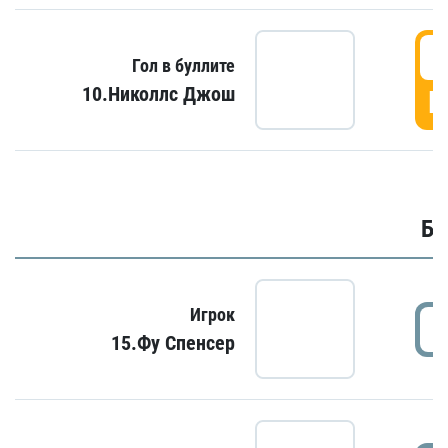
6
Гол в буллите
10.Николлс Джош
Г
Бу
Игрок
15.Фу Спенсер