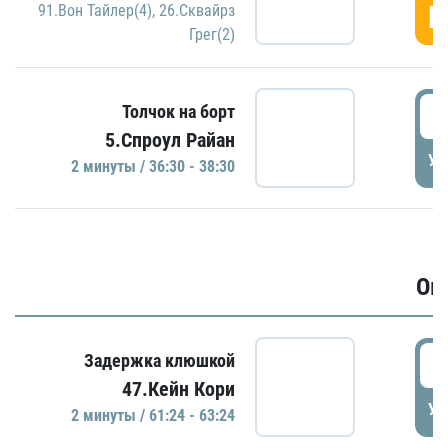
Г
91.Вон Тайлер(4)
,
26.Сквайрз
Грег(2)
3
Толчок на борт
5.Спроул Райан
УД
2 минуты / 36:30 - 38:30
Ов
6
Задержка клюшкой
47.Кейн Кори
УД
2 минуты / 61:24 - 63:24