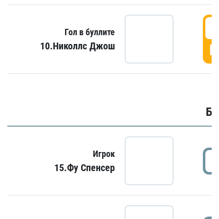
6
Гол в буллите
10.Николлс Джош
Г
Бу
Игрок
15.Фу Спенсер