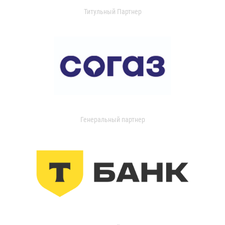
Титульный Партнер
Генеральный партнер