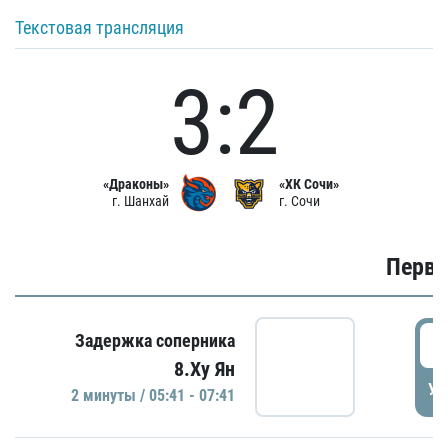
Текстовая трансляция
3:2
«Драконы»
«ХК Сочи»
г. Шанхай
г. Сочи
Первы
0
Задержка соперника
8.Ху Ян
УД
2 минуты / 05:41 - 07:41