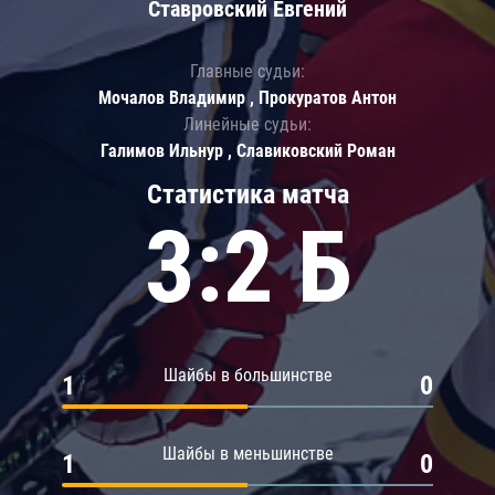
Ставровский Евгений
Главные судьи:
Мочалов Владимир , Прокуратов Антон
Линейные судьи:
Галимов Ильнур , Славиковский Роман
Статистика матча
3:2 Б
Шайбы в большинстве
1
0
Шайбы в меньшинстве
1
0