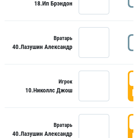
18.Ип Брэндон
Вратарь
40.Лазушин Александр
Игрок
10.Николлс Джош
Г
Вратарь
40.Лазушин Александр
Г