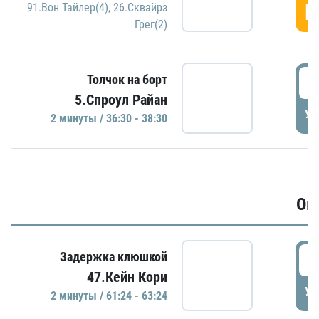
Г
91.Вон Тайлер(4)
,
26.Сквайрз
Грег(2)
3
Толчок на борт
5.Спроул Райан
УД
2 минуты / 36:30 - 38:30
Ов
6
Задержка клюшкой
47.Кейн Кори
УД
2 минуты / 61:24 - 63:24