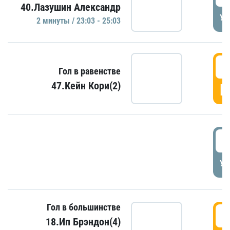
40.Лазушин Александр
УД
2 минуты / 23:03 - 25:03
2
Гол в равенстве
47.Кейн Кори(2)
Г
3
УД
Гол в большинстве
3
18.Ип Брэндон(4)