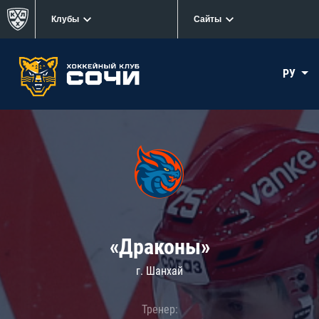
Клубы
Сайты
РУ
«Драконы»
г. Шанхай
Тренер: