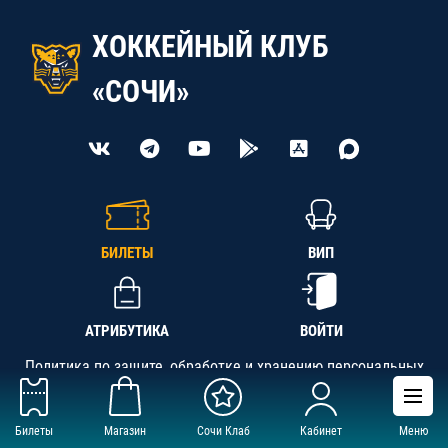
ХОККЕЙНЫЙ КЛУБ
«СОЧИ»
БИЛЕТЫ
ВИП
АТРИБУТИКА
ВОЙТИ
Политика по защите, обработке и хранению персональных
данных
Билеты
Магазин
Сочи Клаб
Кабинет
Меню
АНО «СК «Кубань-Регион», ОГРН 1142300002349,