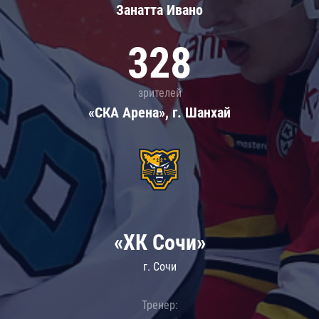
Занатта Иванo
328
зрителей
«СКА Арена», г. Шанхай
«ХК Сочи»
г. Сочи
Тренер: