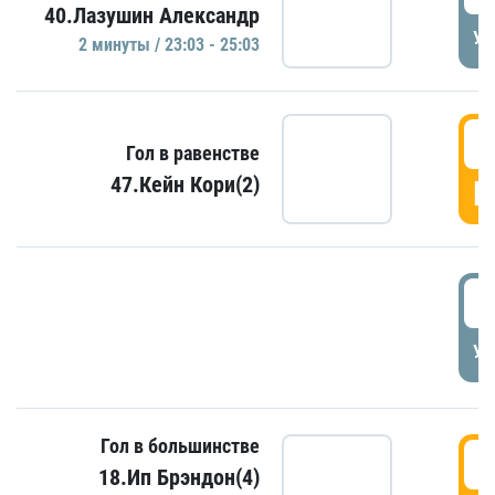
40.Лазушин Александр
УД
2 минуты / 23:03 - 25:03
2
Гол в равенстве
47.Кейн Кори(2)
Г
3
УД
Гол в большинстве
3
18.Ип Брэндон(4)