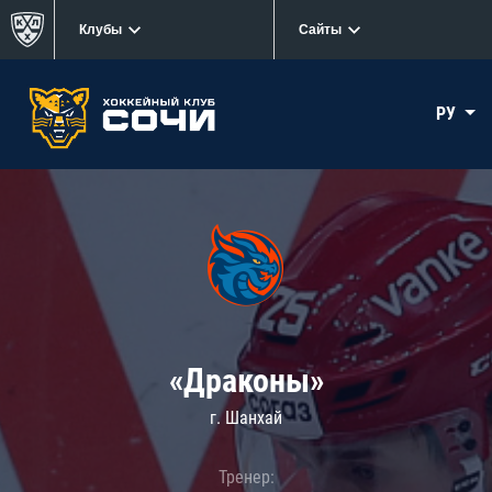
Клубы
Сайты
РУ
«Драконы»
г. Шанхай
Тренер: