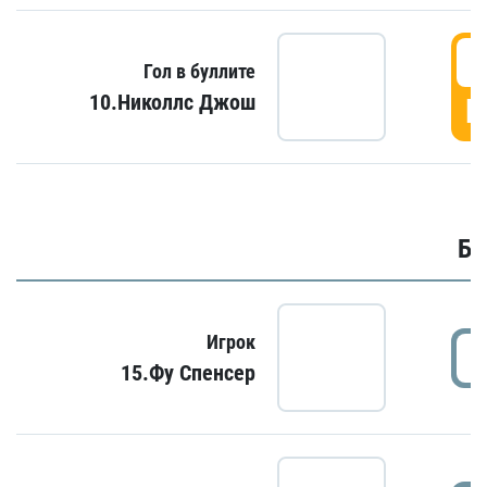
6
Гол в буллите
10.Николлс Джош
Г
Бу
Игрок
15.Фу Спенсер