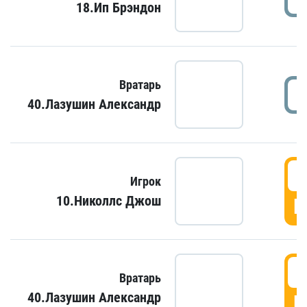
18.Ип Брэндон
Вратарь
40.Лазушин Александр
Игрок
10.Николлс Джош
Г
Вратарь
40.Лазушин Александр
Г