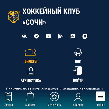
ХОККЕЙНЫЙ КЛУБ
«СОЧИ»
БИЛЕТЫ
ВИП
АТРИБУТИКА
ВОЙТИ
Политика по защите, обработке и хранению персональных
данных
Билеты
Магазин
Сочи Клаб
Кабинет
Меню
АНО «СК «Кубань-Регион», ОГРН 1142300002349,