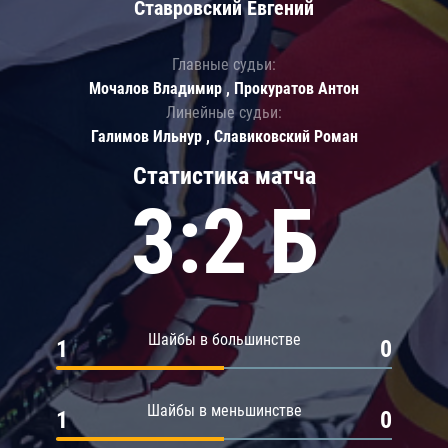
Ставровский Евгений
Главные судьи:
Мочалов Владимир , Прокуратов Антон
Линейные судьи:
Галимов Ильнур , Славиковский Роман
Статистика матча
3:2 Б
Шайбы в большинстве
1
0
Шайбы в меньшинстве
1
0