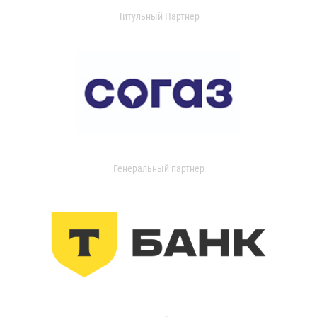
Титульный Партнер
Генеральный партнер