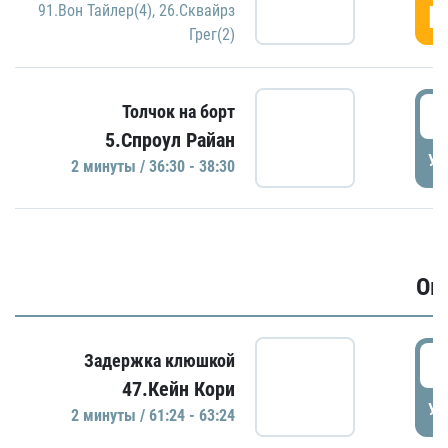
Г
91.Вон Тайлер(4)
,
26.Сквайрз
Грег(2)
3
Толчок на борт
5.Спроул Райан
УД
2 минуты / 36:30 - 38:30
Ов
6
Задержка клюшкой
47.Кейн Кори
УД
2 минуты / 61:24 - 63:24