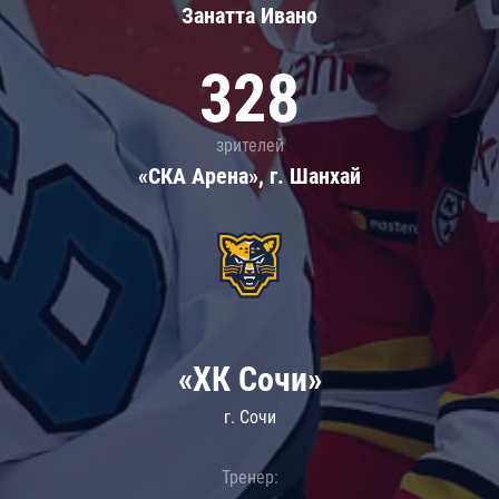
Занатта Иванo
328
зрителей
«СКА Арена», г. Шанхай
«ХК Сочи»
г. Сочи
Тренер: