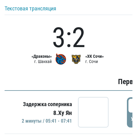
Текстовая трансляция
3:2
«Драконы»
«ХК Сочи»
г. Шанхай
г. Сочи
Первы
0
Задержка соперника
8.Ху Ян
УД
2 минуты / 05:41 - 07:41