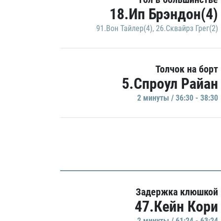
18.Ип Брэндон(4)
91.Вон Тайлер(4)
,
26.Сквайрз Грег(2)
Толчок на борт
5.Спроул Райан
2 минуты / 36:30 - 38:30
Задержка клюшкой
47.Кейн Кори
2 минуты / 61:24 - 63:24