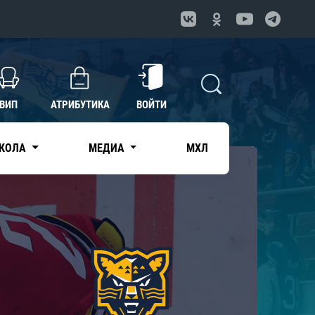
ВИП
АТРИБУТИКА
ВОЙТИ
КОЛА
МЕДИА
МХЛ