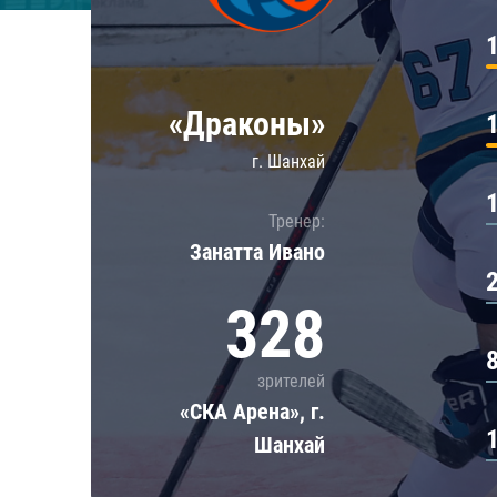
Локомотив
Северсталь
ЦСКА
«Драконы»
Шанхайские Драконы
г. Шанхай
Тренер:
Занатта Иванo
328
зрителей
«СКА Арена», г.
Шанхай