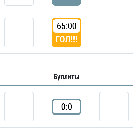
65:00
ГОЛ!!!
Буллиты
0:0