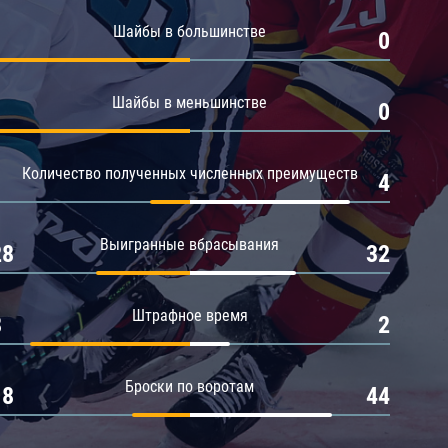
Амур
Шайбы в большинстве
1
0
Барыс
Салават Юлаев
Шайбы в меньшинстве
1
0
Сибирь
Количество полученных численных преимуществ
1
4
Выигранные вбрасывания
28
32
Штрафное время
8
2
Броски по воротам
18
44