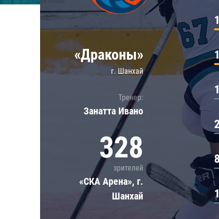
Локомотив
Северсталь
ЦСКА
«Драконы»
Шанхайские Драконы
г. Шанхай
Тренер:
Занатта Иванo
328
зрителей
«СКА Арена», г.
Шанхай