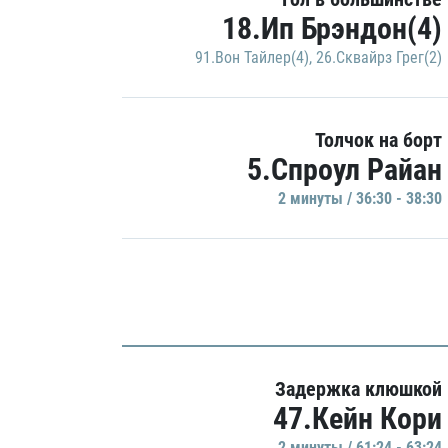
18.Ип Брэндон(4)
91.Вон Тайлер(4)
,
26.Сквайрз Грег(2)
Толчок на борт
5.Спроул Райан
2 минуты / 36:30 - 38:30
Задержка клюшкой
47.Кейн Кори
2 минуты / 61:24 - 63:24