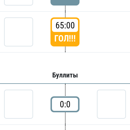
65:00
ГОЛ!!!
Буллиты
0:0