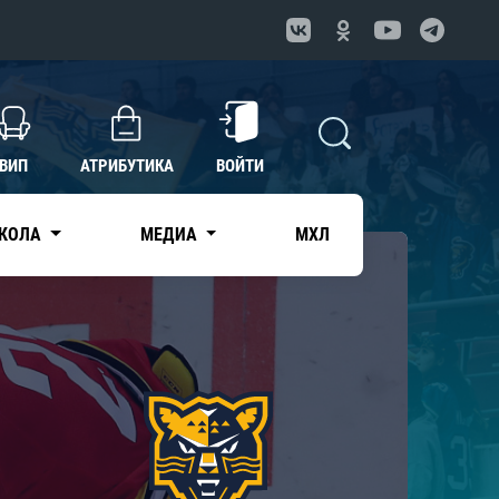
ВИП
АТРИБУТИКА
ВОЙТИ
КОЛА
МЕДИА
МХЛ