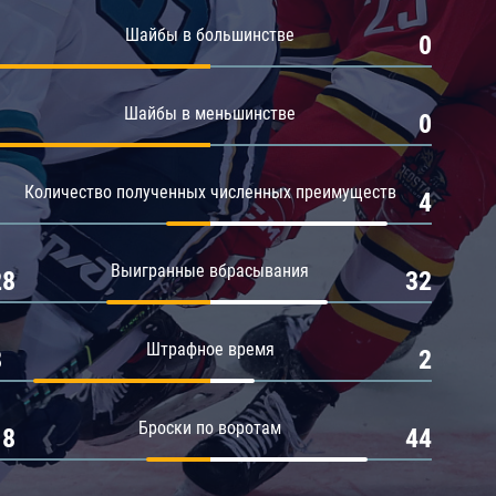
Амур
Шайбы в большинстве
1
0
Барыс
Салават Юлаев
Шайбы в меньшинстве
1
0
Сибирь
Количество полученных численных преимуществ
1
4
Выигранные вбрасывания
28
32
Штрафное время
8
2
Броски по воротам
18
44