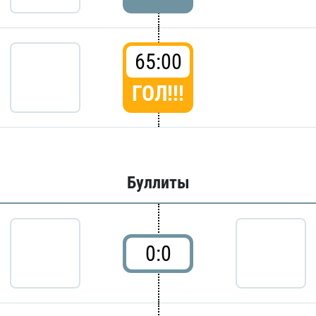
65:00
ГОЛ!!!
Буллиты
0:0