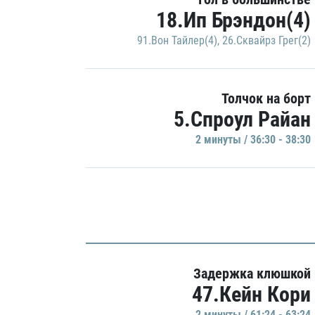
18.Ип Брэндон(4)
91.Вон Тайлер(4)
,
26.Сквайрз Грег(2)
Толчок на борт
5.Спроул Райан
2 минуты / 36:30 - 38:30
Задержка клюшкой
47.Кейн Кори
2 минуты / 61:24 - 63:24