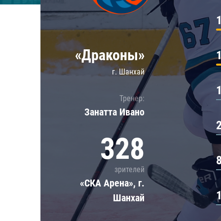
Локомотив
Северсталь
ЦСКА
«Драконы»
Шанхайские Драконы
г. Шанхай
Тренер:
Занатта Иванo
328
зрителей
«СКА Арена», г.
Шанхай