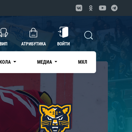
ВИП
АТРИБУТИКА
ВОЙТИ
КОЛА
МЕДИА
МХЛ