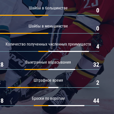
Амур
Шайбы в большинстве
1
0
Барыс
Салават Юлаев
Шайбы в меньшинстве
1
0
Сибирь
Количество полученных численных преимуществ
1
4
Выигранные вбрасывания
28
32
Штрафное время
8
2
Броски по воротам
18
44