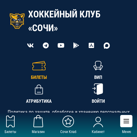
ХОККЕЙНЫЙ КЛУБ
«СОЧИ»
БИЛЕТЫ
ВИП
АТРИБУТИКА
ВОЙТИ
Политика по защите, обработке и хранению персональных
данных
Билеты
Магазин
Сочи Клаб
Кабинет
Меню
АНО «СК «Кубань-Регион», ОГРН 1142300002349,