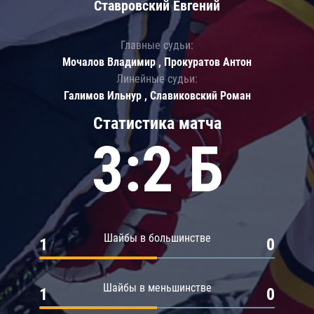
Ставровский Евгений
Главные судьи:
Мочалов Владимир , Прокуратов Антон
Линейные судьи:
Галимов Ильнур , Славиковский Роман
Статистика матча
3:2 Б
Шайбы в большинстве
1
0
Шайбы в меньшинстве
1
0