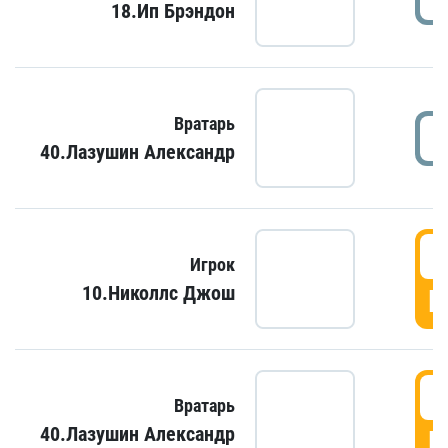
18.Ип Брэндон
Вратарь
40.Лазушин Александр
Игрок
10.Николлс Джош
Г
Вратарь
40.Лазушин Александр
Г