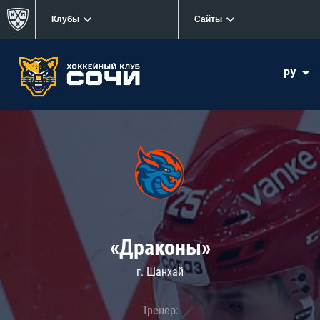
Клубы
Сайты
РУ
«Драконы»
г. Шанхай
Тренер: