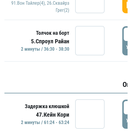
Г
91.Вон Тайлер(4)
,
26.Сквайрз
Грег(2)
3
Толчок на борт
5.Спроул Райан
УД
2 минуты / 36:30 - 38:30
Ов
6
Задержка клюшкой
47.Кейн Кори
УД
2 минуты / 61:24 - 63:24