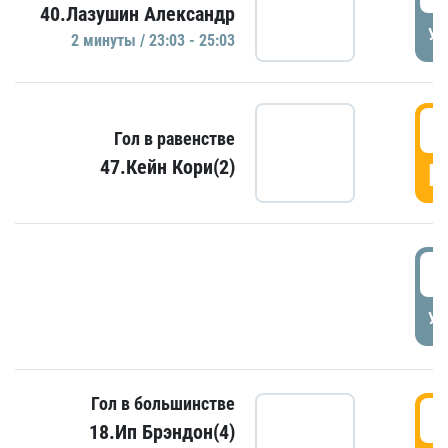
40.Лазушин Александр
УД
2 минуты / 23:03 - 25:03
2
Гол в равенстве
47.Кейн Кори(2)
Г
3
УД
Гол в большинстве
3
18.Ип Брэндон(4)