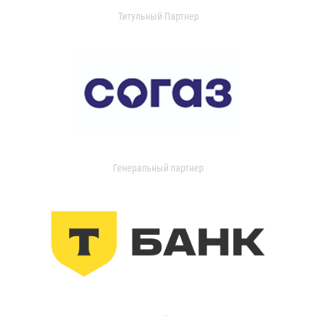
Титульный Партнер
Генеральный партнер