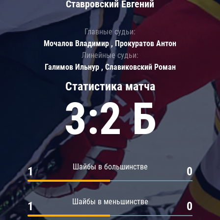
Ставровский Евгений
Главные судьи:
Мочалов Владимир , Прокуратов Антон
Линейные судьи:
Галимов Ильнур , Славиковский Роман
Статистика матча
3:2 Б
Шайбы в большинстве
1
0
Шайбы в меньшинстве
1
0