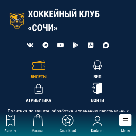
ХОККЕЙНЫЙ КЛУБ
«СОЧИ»
БИЛЕТЫ
ВИП
АТРИБУТИКА
ВОЙТИ
Политика по защите, обработке и хранению персональных
данных
Билеты
Магазин
Сочи Клаб
Кабинет
Меню
АНО «СК «Кубань-Регион», ОГРН 1142300002349,