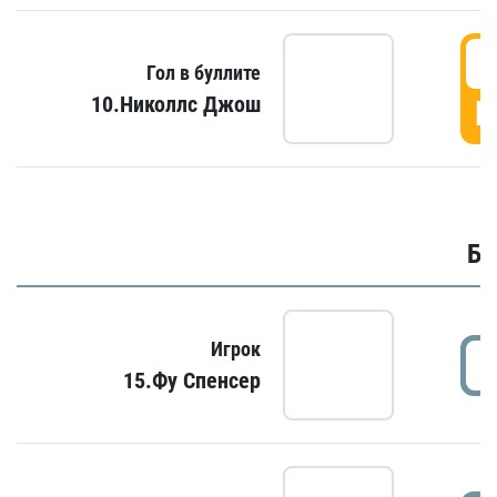
6
Гол в буллите
10.Николлс Джош
Г
Бу
Игрок
15.Фу Спенсер