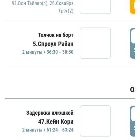
Г
91.Вон Тайлер(4)
,
26.Сквайрз
Грег(2)
3
Толчок на борт
5.Спроул Райан
УД
2 минуты / 36:30 - 38:30
Ов
6
Задержка клюшкой
47.Кейн Кори
УД
2 минуты / 61:24 - 63:24