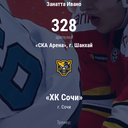
Занатта Иванo
328
зрителей
«СКА Арена», г. Шанхай
«ХК Сочи»
г. Сочи
Тренер: