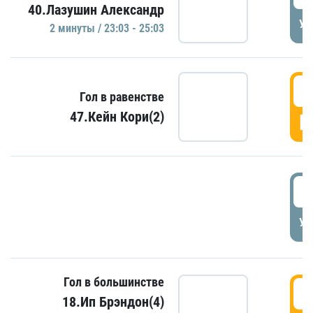
40.Лазушин Александр
УД
2 минуты / 23:03 - 25:03
2
Гол в равенстве
47.Кейн Кори(2)
Г
3
УД
Гол в большинстве
3
18.Ип Брэндон(4)