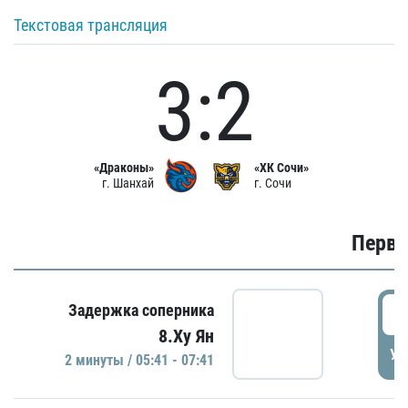
Текстовая трансляция
3:2
«Драконы»
«ХК Сочи»
г. Шанхай
г. Сочи
Первы
0
Задержка соперника
8.Ху Ян
УД
2 минуты / 05:41 - 07:41