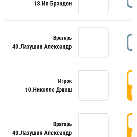
18.Ип Брэндон
Вратарь
40.Лазушин Александр
Игрок
10.Николлс Джош
Г
Вратарь
40.Лазушин Александр
Г