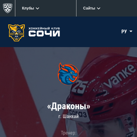
Клубы
Сайты
РУ
«Драконы»
г. Шанхай
Тренер: