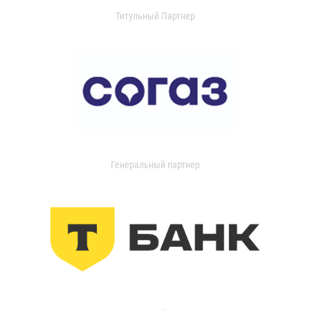
Титульный Партнер
Генеральный партнер