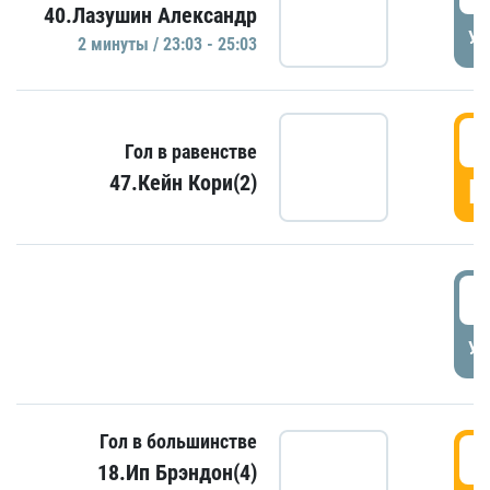
40.Лазушин Александр
УД
2 минуты / 23:03 - 25:03
2
Гол в равенстве
47.Кейн Кори(2)
Г
3
УД
Гол в большинстве
3
18.Ип Брэндон(4)