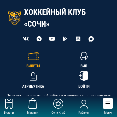
ХОККЕЙНЫЙ КЛУБ
«СОЧИ»
БИЛЕТЫ
ВИП
АТРИБУТИКА
ВОЙТИ
Политика по защите, обработке и хранению персональных
данных
Билеты
Магазин
Сочи Клаб
Кабинет
Меню
АНО «СК «Кубань-Регион», ОГРН 1142300002349,