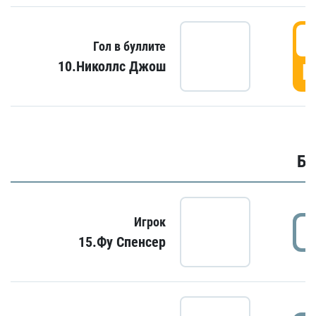
6
Гол в буллите
10.Николлс Джош
Г
Бу
Игрок
15.Фу Спенсер