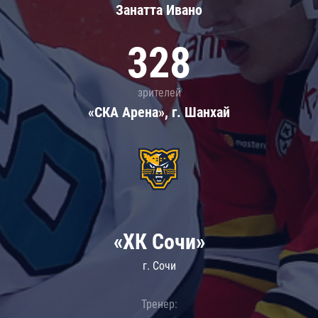
Занатта Иванo
328
зрителей
«СКА Арена», г. Шанхай
«ХК Сочи»
г. Сочи
Тренер: