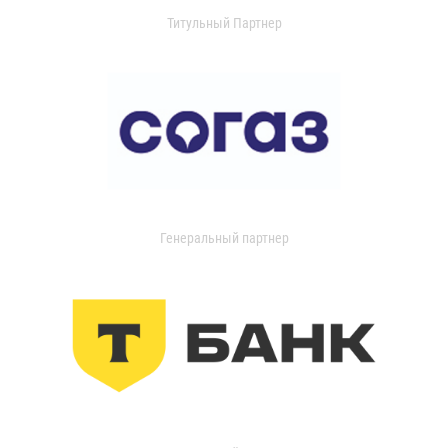
Титульный Партнер
Генеральный партнер