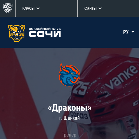
Клубы
Сайты
РУ
«Драконы»
г. Шанхай
Тренер: