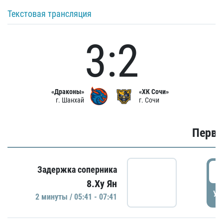
Текстовая трансляция
3:2
«Драконы»
«ХК Сочи»
г. Шанхай
г. Сочи
Первы
0
Задержка соперника
8.Ху Ян
УД
2 минуты / 05:41 - 07:41