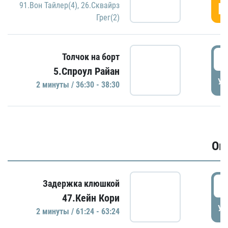
Г
91.Вон Тайлер(4)
,
26.Сквайрз
Грег(2)
3
Толчок на борт
5.Спроул Райан
УД
2 минуты / 36:30 - 38:30
Ов
6
Задержка клюшкой
47.Кейн Кори
УД
2 минуты / 61:24 - 63:24