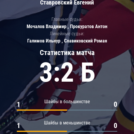
Ставровский Евгений
Главные судьи:
Мочалов Владимир , Прокуратов Антон
Линейные судьи:
Галимов Ильнур , Славиковский Роман
Статистика матча
3:2 Б
Шайбы в большинстве
1
0
Шайбы в меньшинстве
1
0