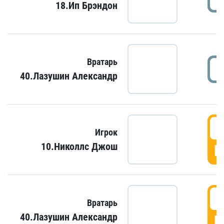
18.Ип Брэндон
Вратарь
40.Лазушин Александр
Игрок
10.Николлс Джош
Г
Вратарь
40.Лазушин Александр
Г