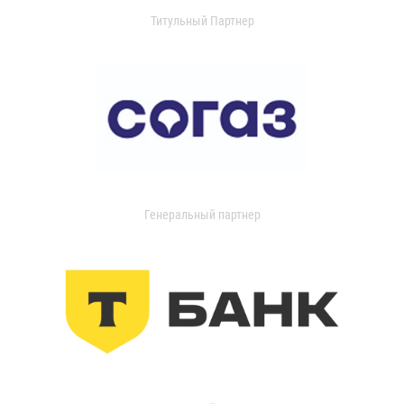
Титульный Партнер
Генеральный партнер