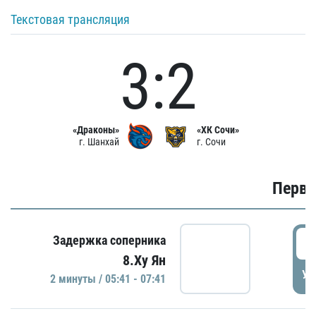
Текстовая трансляция
3:2
«Драконы»
«ХК Сочи»
г. Шанхай
г. Сочи
Первы
0
Задержка соперника
8.Ху Ян
УД
2 минуты / 05:41 - 07:41