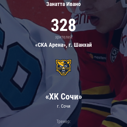
Занатта Иванo
328
зрителей
«СКА Арена», г. Шанхай
«ХК Сочи»
г. Сочи
Тренер: