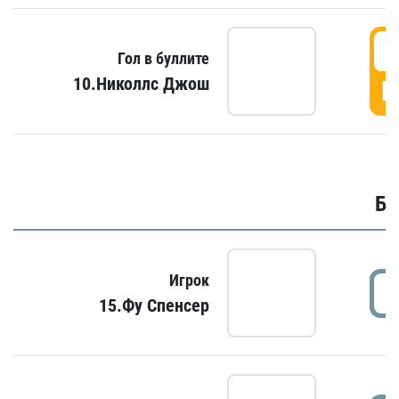
6
Гол в буллите
10.Николлс Джош
Г
Бу
Игрок
15.Фу Спенсер