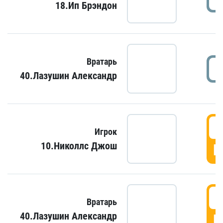
18.Ип Брэндон
Вратарь
40.Лазушин Александр
Игрок
10.Николлс Джош
Г
Вратарь
40.Лазушин Александр
Г