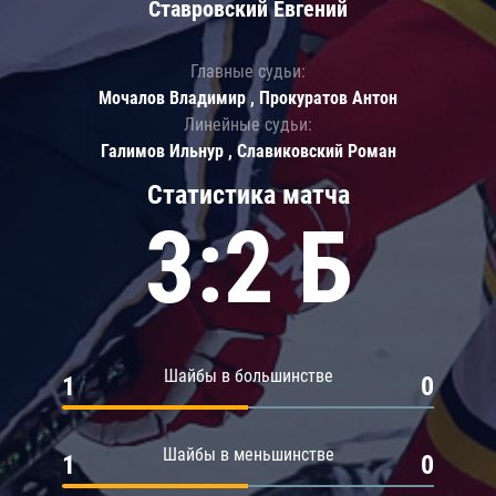
Ставровский Евгений
Главные судьи:
Мочалов Владимир , Прокуратов Антон
Линейные судьи:
Галимов Ильнур , Славиковский Роман
Статистика матча
3:2 Б
Шайбы в большинстве
1
0
Шайбы в меньшинстве
1
0