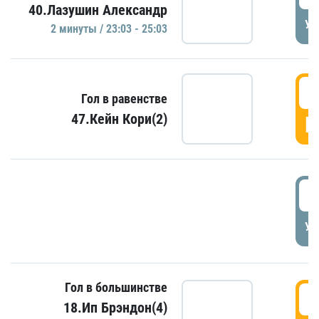
40.Лазушин Александр
УД
2 минуты / 23:03 - 25:03
2
Гол в равенстве
47.Кейн Кори(2)
Г
3
УД
Гол в большинстве
3
18.Ип Брэндон(4)