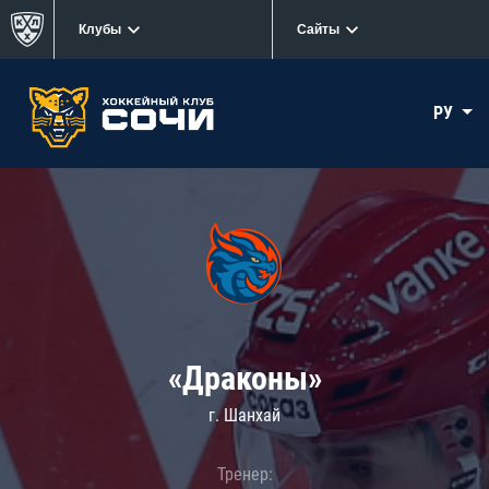
Клубы
Сайты
РУ
«Драконы»
г. Шанхай
Тренер: