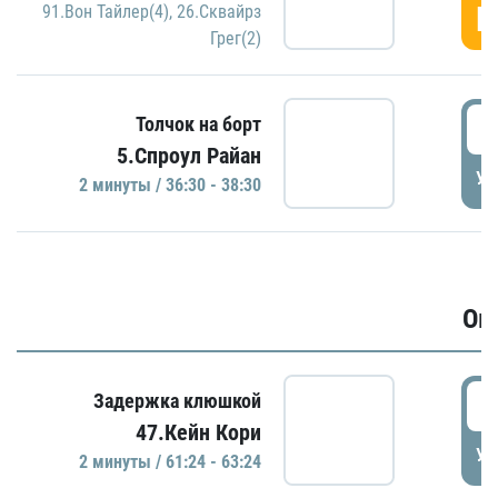
Г
91.Вон Тайлер(4)
,
26.Сквайрз
Грег(2)
3
Толчок на борт
5.Спроул Райан
УД
2 минуты / 36:30 - 38:30
Ов
6
Задержка клюшкой
47.Кейн Кори
УД
2 минуты / 61:24 - 63:24