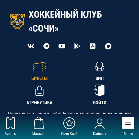
ХОККЕЙНЫЙ КЛУБ
«СОЧИ»
БИЛЕТЫ
ВИП
АТРИБУТИКА
ВОЙТИ
Политика по защите, обработке и хранению персональных
данных
Билеты
Магазин
Сочи Клаб
Кабинет
Меню
АНО «СК «Кубань-Регион», ОГРН 1142300002349,