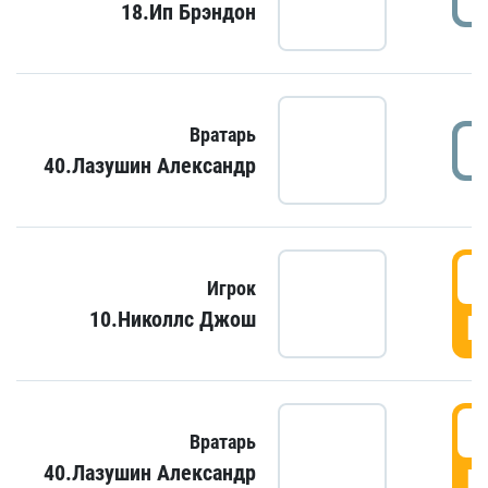
18.Ип Брэндон
Вратарь
40.Лазушин Александр
Игрок
10.Николлс Джош
Г
Вратарь
40.Лазушин Александр
Г