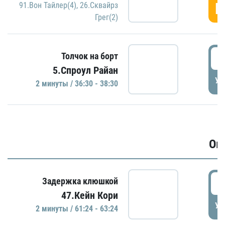
Г
91.Вон Тайлер(4)
,
26.Сквайрз
Грег(2)
3
Толчок на борт
5.Спроул Райан
УД
2 минуты / 36:30 - 38:30
Ов
6
Задержка клюшкой
47.Кейн Кори
УД
2 минуты / 61:24 - 63:24