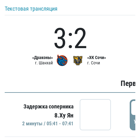
Текстовая трансляция
3:2
«Драконы»
«ХК Сочи»
г. Шанхай
г. Сочи
Первы
0
Задержка соперника
8.Ху Ян
УД
2 минуты / 05:41 - 07:41