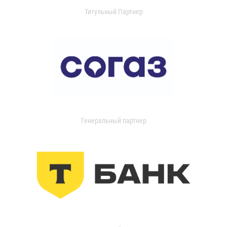
Титульный Партнер
Генеральный партнер