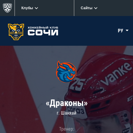
Клубы
Сайты
РУ
«Драконы»
г. Шанхай
Тренер: