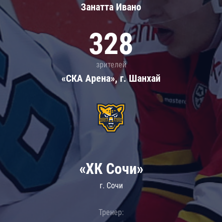
Занатта Иванo
328
зрителей
«СКА Арена», г. Шанхай
«ХК Сочи»
г. Сочи
Тренер: