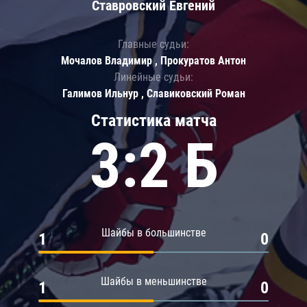
Ставровский Евгений
Главные судьи:
Мочалов Владимир , Прокуратов Антон
Линейные судьи:
Галимов Ильнур , Славиковский Роман
Статистика матча
3:2 Б
Шайбы в большинстве
1
0
Шайбы в меньшинстве
1
0