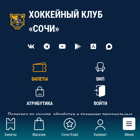
ХОККЕЙНЫЙ КЛУБ
«СОЧИ»
БИЛЕТЫ
ВИП
АТРИБУТИКА
ВОЙТИ
Политика по защите, обработке и хранению персональных
данных
Билеты
Магазин
Сочи Клаб
Кабинет
Меню
АНО «СК «Кубань-Регион», ОГРН 1142300002349,