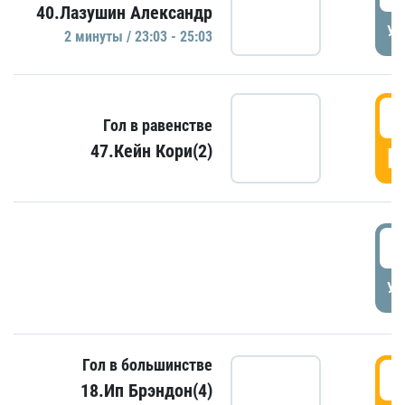
40.Лазушин Александр
УД
2 минуты / 23:03 - 25:03
2
Гол в равенстве
47.Кейн Кори(2)
Г
3
УД
Гол в большинстве
3
18.Ип Брэндон(4)