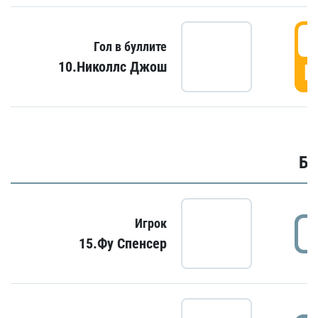
6
Гол в буллите
10.Николлс Джош
Г
Бу
Игрок
15.Фу Спенсер