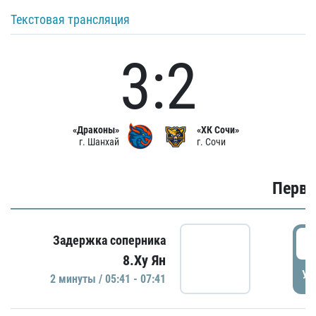
Текстовая трансляция
3:2
«Драконы»
«ХК Сочи»
г. Шанхай
г. Сочи
Первы
0
Задержка соперника
8.Ху Ян
УД
2 минуты / 05:41 - 07:41