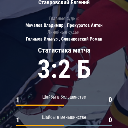
Ставровский Евгений
Главные судьи:
Мочалов Владимир , Прокуратов Антон
Линейные судьи:
Галимов Ильнур , Славиковский Роман
Статистика матча
3:2 Б
Шайбы в большинстве
1
0
Шайбы в меньшинстве
1
0