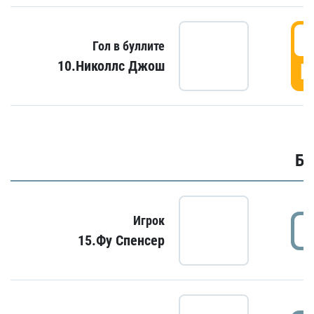
6
Гол в буллите
10.Николлс Джош
Г
Бу
Игрок
15.Фу Спенсер