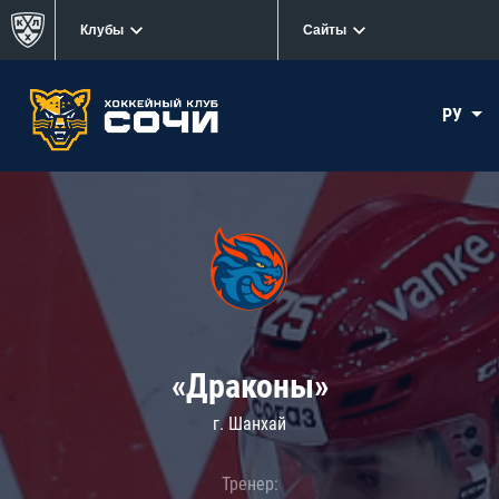
Клубы
Сайты
РУ
«Драконы»
г. Шанхай
Тренер: