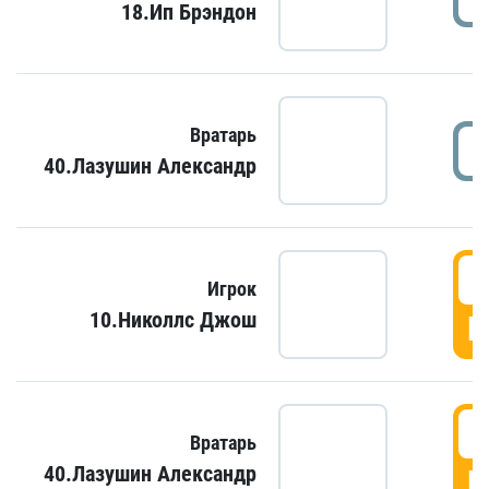
18.Ип Брэндон
Вратарь
40.Лазушин Александр
Игрок
10.Николлс Джош
Г
Вратарь
40.Лазушин Александр
Г