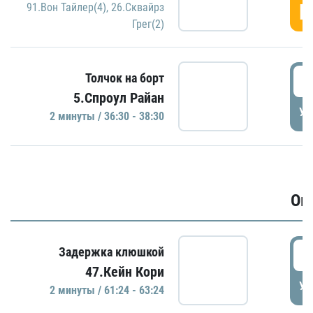
Г
91.Вон Тайлер(4)
,
26.Сквайрз
Грег(2)
3
Толчок на борт
5.Спроул Райан
УД
2 минуты / 36:30 - 38:30
Ов
6
Задержка клюшкой
47.Кейн Кори
УД
2 минуты / 61:24 - 63:24