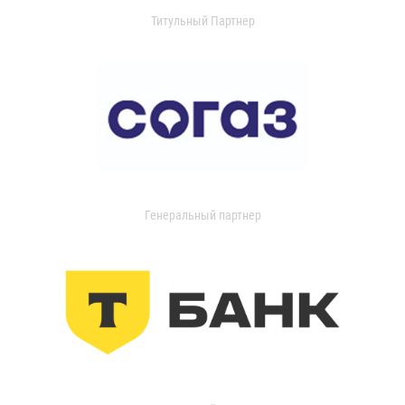
Титульный Партнер
Генеральный партнер