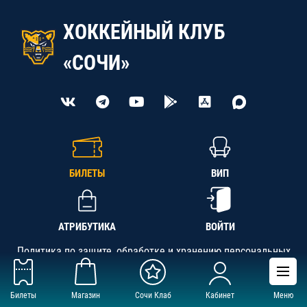
ХОККЕЙНЫЙ КЛУБ
«СОЧИ»
БИЛЕТЫ
ВИП
АТРИБУТИКА
ВОЙТИ
Политика по защите, обработке и хранению персональных
данных
Билеты
Магазин
Сочи Клаб
Кабинет
Меню
АНО «СК «Кубань-Регион», ОГРН 1142300002349,