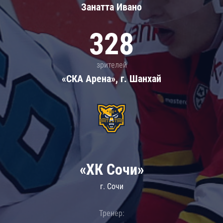
Занатта Иванo
328
зрителей
«СКА Арена», г. Шанхай
«ХК Сочи»
г. Сочи
Тренер: