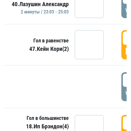
40.Лазушин Александр
УД
2 минуты / 23:03 - 25:03
2
Гол в равенстве
47.Кейн Кори(2)
Г
3
УД
Гол в большинстве
3
18.Ип Брэндон(4)